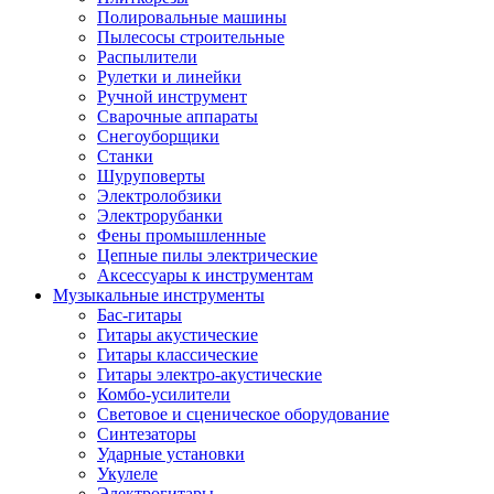
Полировальные машины
Пылесосы строительные
Распылители
Рулетки и линейки
Ручной инструмент
Сварочные аппараты
Снегоуборщики
Станки
Шуруповерты
Электролобзики
Электрорубанки
Фены промышленные
Цепные пилы электрические
Аксессуары к инструментам
Музыкальные инструменты
Бас-гитары
Гитары акустические
Гитары классические
Гитары электро-акустические
Комбо-усилители
Световое и сценическое оборудование
Синтезаторы
Ударные установки
Укулеле
Электрогитары