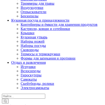
Триммеры для травы
Воздуходувки
Опрыскиватели
Бензопилы
Кухонная посуда и принадлежности
Контейнеры и ёмкости для хранения продуктов
Кастрюли, ковши и сотейники
Крышки
Кухонная утварь
Наборы ножей
Наборы посуды
Сковороды
Термосы и термокружки
Формы для запекания и противни
Отдых и развлечения
Игрушки
Велосипеды
Гироскутеры
Самокаты
Скейтборды, ролики
Электросамокаты
Search
for: