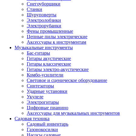
Снегоуборщики
Станки
Шуруповерты
Электролобзики
Электрорубанки
Фены промышленные
Цепные пилы электрические
Аксессуары к инструментам
Музыкальные инструменты
Бас-гитары
Гитары акустические
Гитары классические
Гитары электро-акустические
Комбо-усилители
Световое и сценическое оборудование
Синтезаторы
Ударные установки
Укулеле
Электрогитары
Цифровые пианино
Аксессуары для музыкальных инструментов
Садовая техника
Садовый инвентарь
Газонокосилки
Насосы садовые