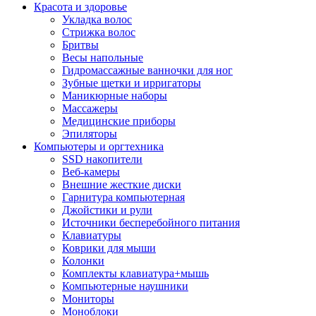
Красота и здоровье
Укладка волос
Стрижка волос
Бритвы
Весы напольные
Гидромассажные ванночки для ног
Зубные щетки и ирригаторы
Маникюрные наборы
Массажеры
Медицинские приборы
Эпиляторы
Компьютеры и оргтехника
SSD накопители
Веб-камеры
Внешние жесткие диски
Гарнитура компьютерная
Джойстики и рули
Источники бесперебойного питания
Клавиатуры
Коврики для мыши
Колонки
Комплекты клавиатура+мышь
Компьютерные наушники
Мониторы
Моноблоки