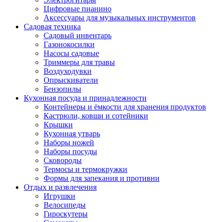
Цифровые пианино
Аксессуары для музыкальных инструментов
Садовая техника
Садовый инвентарь
Газонокосилки
Насосы садовые
Триммеры для травы
Воздуходувки
Опрыскиватели
Бензопилы
Кухонная посуда и принадлежности
Контейнеры и ёмкости для хранения продуктов
Кастрюли, ковши и сотейники
Крышки
Кухонная утварь
Наборы ножей
Наборы посуды
Сковороды
Термосы и термокружки
Формы для запекания и противни
Отдых и развлечения
Игрушки
Велосипеды
Гироскутеры