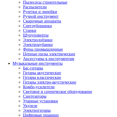
Пылесосы строительные
Распылители
Рулетки и линейки
Ручной инструмент
Сварочные аппараты
Снегоуборщики
Станки
Шуруповерты
Электролобзики
Электрорубанки
Фены промышленные
Цепные пилы электрические
Аксессуары к инструментам
Музыкальные инструменты
Бас-гитары
Гитары акустические
Гитары классические
Гитары электро-акустические
Комбо-усилители
Световое и сценическое оборудование
Синтезаторы
Ударные установки
Укулеле
Электрогитары
Цифровые пианино