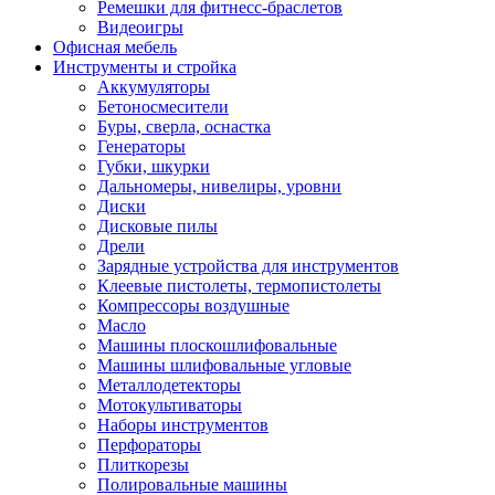
Ремешки для фитнесс-браслетов
Видеоигры
Офисная мебель
Инструменты и стройка
Аккумуляторы
Бетоносмесители
Буры, сверла, оснастка
Генераторы
Губки, шкурки
Дальномеры, нивелиры, уровни
Диски
Дисковые пилы
Дрели
Зарядные устройства для инструментов
Клеевые пистолеты, термопистолеты
Компрессоры воздушные
Масло
Машины плоскошлифовальные
Машины шлифовальные угловые
Металлодетекторы
Мотокультиваторы
Наборы инструментов
Перфораторы
Плиткорезы
Полировальные машины