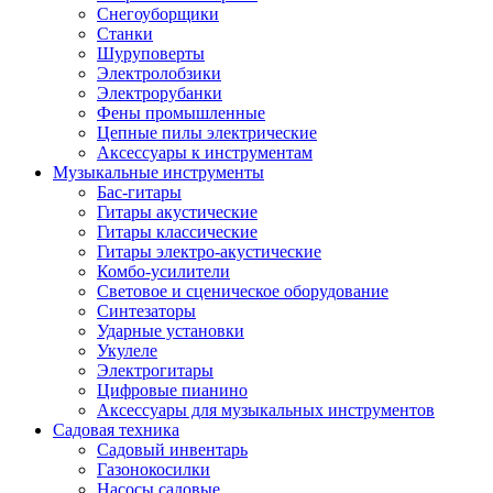
Снегоуборщики
Станки
Шуруповерты
Электролобзики
Электрорубанки
Фены промышленные
Цепные пилы электрические
Аксессуары к инструментам
Музыкальные инструменты
Бас-гитары
Гитары акустические
Гитары классические
Гитары электро-акустические
Комбо-усилители
Световое и сценическое оборудование
Синтезаторы
Ударные установки
Укулеле
Электрогитары
Цифровые пианино
Аксессуары для музыкальных инструментов
Садовая техника
Садовый инвентарь
Газонокосилки
Насосы садовые