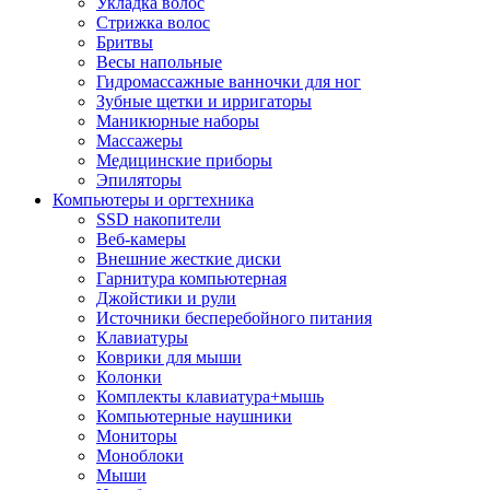
Укладка волос
Стрижка волос
Бритвы
Весы напольные
Гидромассажные ванночки для ног
Зубные щетки и ирригаторы
Маникюрные наборы
Массажеры
Медицинские приборы
Эпиляторы
Компьютеры и оргтехника
SSD накопители
Веб-камеры
Внешние жесткие диски
Гарнитура компьютерная
Джойстики и рули
Источники бесперебойного питания
Клавиатуры
Коврики для мыши
Колонки
Комплекты клавиатура+мышь
Компьютерные наушники
Мониторы
Моноблоки
Мыши