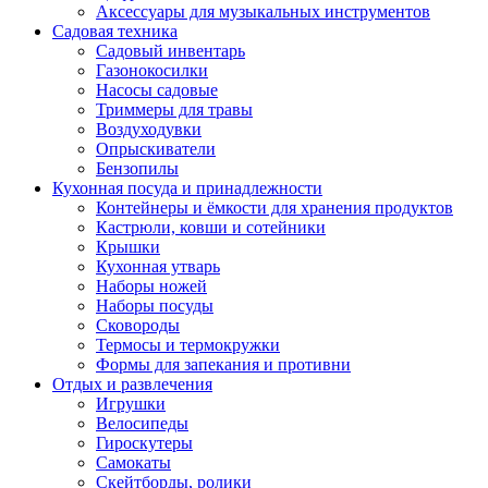
Аксессуары для музыкальных инструментов
Садовая техника
Садовый инвентарь
Газонокосилки
Насосы садовые
Триммеры для травы
Воздуходувки
Опрыскиватели
Бензопилы
Кухонная посуда и принадлежности
Контейнеры и ёмкости для хранения продуктов
Кастрюли, ковши и сотейники
Крышки
Кухонная утварь
Наборы ножей
Наборы посуды
Сковороды
Термосы и термокружки
Формы для запекания и противни
Отдых и развлечения
Игрушки
Велосипеды
Гироскутеры
Самокаты
Скейтборды, ролики