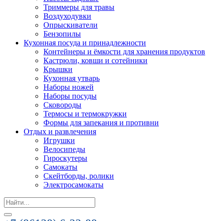
Триммеры для травы
Воздуходувки
Опрыскиватели
Бензопилы
Кухонная посуда и принадлежности
Контейнеры и ёмкости для хранения продуктов
Кастрюли, ковши и сотейники
Крышки
Кухонная утварь
Наборы ножей
Наборы посуды
Сковороды
Термосы и термокружки
Формы для запекания и противни
Отдых и развлечения
Игрушки
Велосипеды
Гироскутеры
Самокаты
Скейтборды, ролики
Электросамокаты
Search
for: