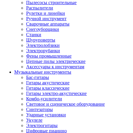
Пылесосы строительные
Распылители
Рулетки и линейки
Ручной инструмент
Сварочные аппараты
Снегоуборщики
Станки
Шуруповерты
Электролобзики
Электрорубанки
Фены промышленные
Цепные пилы электрические
Аксессуары к инструментам
Музыкальные инструменты
Бас-гитары
Гитары акустические
Гитары классические
Гитары электро-акустические
Комбо-усилители
Световое и сценическое оборудование
Синтезаторы
Ударные установки
Укулеле
Электрогитары
Цифровые пианино