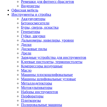
Ремешки для фитнесс-браслетов
Видеоигры
Офисная мебель
Инструменты и стройка
Аккумуляторы
Бетоносмесители
Буры, сверла, оснастка
Генераторы
Губки, шкурки
Дальномеры, нивелиры, уровни
Диски
Дисковые пилы
Дрели
Зарядные устройства для инструментов
Клеевые пистолеты, термопистолеты
Компрессоры воздушные
Масло
Машины плоскошлифовальные
Машины шлифовальные угловые
Металлодетекторы
Мотокультиваторы
Наборы инструментов
Перфораторы
Плиткорезы
Полировальные машины