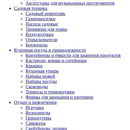
Аксессуары для музыкальных инструментов
Садовая техника
Садовый инвентарь
Газонокосилки
Насосы садовые
Триммеры для травы
Воздуходувки
Опрыскиватели
Бензопилы
Кухонная посуда и принадлежности
Контейнеры и ёмкости для хранения продуктов
Кастрюли, ковши и сотейники
Крышки
Кухонная утварь
Наборы ножей
Наборы посуды
Сковороды
Термосы и термокружки
Формы для запекания и противни
Отдых и развлечения
Игрушки
Велосипеды
Гироскутеры
Самокаты
Скейтборды, ролики