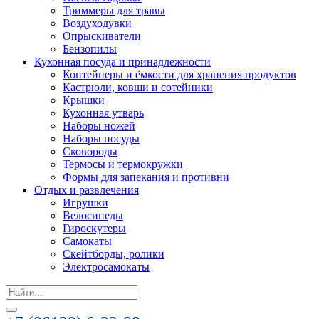
Триммеры для травы
Воздуходувки
Опрыскиватели
Бензопилы
Кухонная посуда и принадлежности
Контейнеры и ёмкости для хранения продуктов
Кастрюли, ковши и сотейники
Крышки
Кухонная утварь
Наборы ножей
Наборы посуды
Сковороды
Термосы и термокружки
Формы для запекания и противни
Отдых и развлечения
Игрушки
Велосипеды
Гироскутеры
Самокаты
Скейтборды, ролики
Электросамокаты
Search
for: