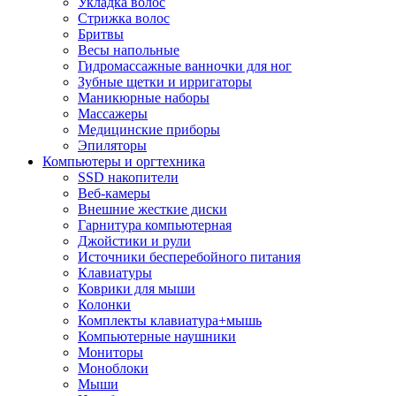
Укладка волос
Стрижка волос
Бритвы
Весы напольные
Гидромассажные ванночки для ног
Зубные щетки и ирригаторы
Маникюрные наборы
Массажеры
Медицинские приборы
Эпиляторы
Компьютеры и оргтехника
SSD накопители
Веб-камеры
Внешние жесткие диски
Гарнитура компьютерная
Джойстики и рули
Источники бесперебойного питания
Клавиатуры
Коврики для мыши
Колонки
Комплекты клавиатура+мышь
Компьютерные наушники
Мониторы
Моноблоки
Мыши