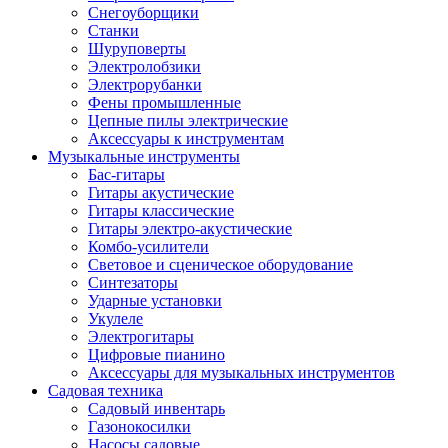
Снегоуборщики
Станки
Шуруповерты
Электролобзики
Электрорубанки
Фены промышленные
Цепные пилы электрические
Аксессуары к инструментам
Музыкальные инструменты
Бас-гитары
Гитары акустические
Гитары классические
Гитары электро-акустические
Комбо-усилители
Световое и сценическое оборудование
Синтезаторы
Ударные установки
Укулеле
Электрогитары
Цифровые пианино
Аксессуары для музыкальных инструментов
Садовая техника
Садовый инвентарь
Газонокосилки
Насосы садовые