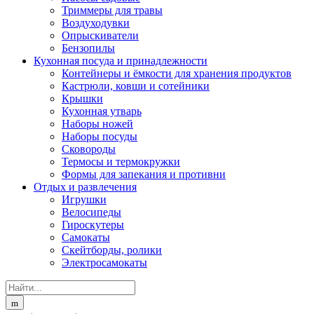
Триммеры для травы
Воздуходувки
Опрыскиватели
Бензопилы
Кухонная посуда и принадлежности
Контейнеры и ёмкости для хранения продуктов
Кастрюли, ковши и сотейники
Крышки
Кухонная утварь
Наборы ножей
Наборы посуды
Сковороды
Термосы и термокружки
Формы для запекания и противни
Отдых и развлечения
Игрушки
Велосипеды
Гироскутеры
Самокаты
Скейтборды, ролики
Электросамокаты
Search
for: