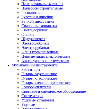
Полировальные машины
Пылесосы строительные
Распылители
Рулетки и линейки
Ручной инструмент
Сварочные аппараты
Снегоуборщики
Станки
Шуруповерты
Электролобзики
Электрорубанки
Фены промышленные
Цепные пилы электрические
Аксессуары к инструментам
Музыкальные инструменты
Бас-гитары
Гитары акустические
Гитары классические
Гитары электро-акустические
Комбо-усилители
Световое и сценическое оборудование
Синтезаторы
Ударные установки
Укулеле
Электрогитары