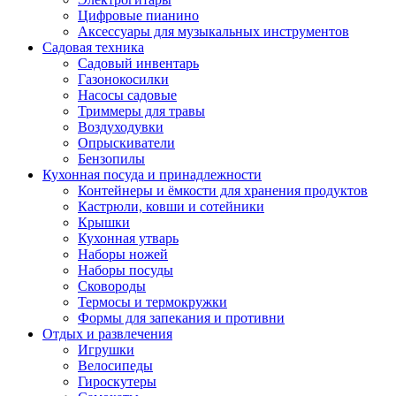
Цифровые пианино
Аксессуары для музыкальных инструментов
Садовая техника
Садовый инвентарь
Газонокосилки
Насосы садовые
Триммеры для травы
Воздуходувки
Опрыскиватели
Бензопилы
Кухонная посуда и принадлежности
Контейнеры и ёмкости для хранения продуктов
Кастрюли, ковши и сотейники
Крышки
Кухонная утварь
Наборы ножей
Наборы посуды
Сковороды
Термосы и термокружки
Формы для запекания и противни
Отдых и развлечения
Игрушки
Велосипеды
Гироскутеры