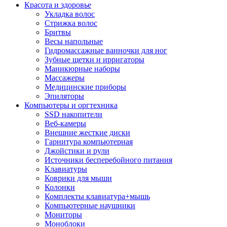
Красота и здоровье
Укладка волос
Стрижка волос
Бритвы
Весы напольные
Гидромассажные ванночки для ног
Зубные щетки и ирригаторы
Маникюрные наборы
Массажеры
Медицинские приборы
Эпиляторы
Компьютеры и оргтехника
SSD накопители
Веб-камеры
Внешние жесткие диски
Гарнитура компьютерная
Джойстики и рули
Источники бесперебойного питания
Клавиатуры
Коврики для мыши
Колонки
Комплекты клавиатура+мышь
Компьютерные наушники
Мониторы
Моноблоки