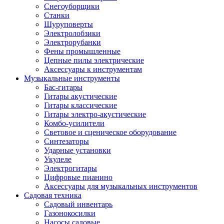
Снегоуборщики
Станки
Шуруповерты
Электролобзики
Электрорубанки
Фены промышленные
Цепные пилы электрические
Аксессуары к инструментам
Музыкальные инструменты
Бас-гитары
Гитары акустические
Гитары классические
Гитары электро-акустические
Комбо-усилители
Световое и сценическое оборудование
Синтезаторы
Ударные установки
Укулеле
Электрогитары
Цифровые пианино
Аксессуары для музыкальных инструментов
Садовая техника
Садовый инвентарь
Газонокосилки
Насосы садовые