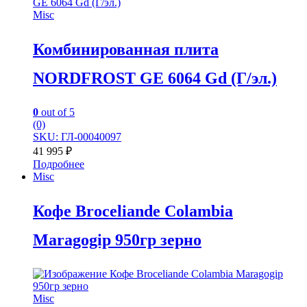
Misc
Комбинированная плита
NORDFROST GE 6064 Gd (Г/эл.)
0
out of 5
(0)
SKU: ГЛ-00040097
41 995
₽
Подробнее
Misc
Кофе Broceliande Colambia
Maragogip 950гр зерно
Misc