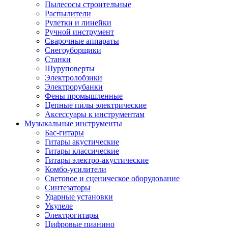
Пылесосы строительные
Распылители
Рулетки и линейки
Ручной инструмент
Сварочные аппараты
Снегоуборщики
Станки
Шуруповерты
Электролобзики
Электрорубанки
Фены промышленные
Цепные пилы электрические
Аксессуары к инструментам
Музыкальные инструменты
Бас-гитары
Гитары акустические
Гитары классические
Гитары электро-акустические
Комбо-усилители
Световое и сценическое оборудование
Синтезаторы
Ударные установки
Укулеле
Электрогитары
Цифровые пианино