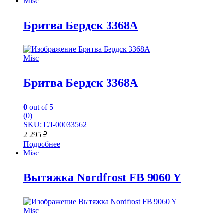
Misc
Бритва Бердск 3368А
Misc
Бритва Бердск 3368А
0
out of 5
(0)
SKU: ГЛ-00033562
2 295
₽
Подробнее
Misc
Вытяжка Nordfrost FB 9060 Y
Misc