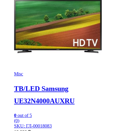
Misc
TB/LED Samsung
UE32N4000AUXRU
0
out of 5
(0)
SKU: ГЛ-00018083