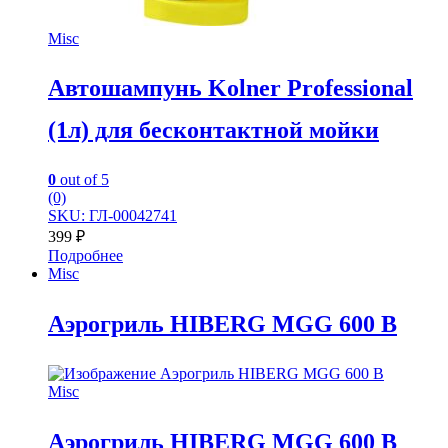
Misc
Автошампунь Kolner Professional
(1л) для бесконтактной мойки
0
out of 5
(0)
SKU: ГЛ-00042741
399
₽
Подробнее
Misc
Аэрогриль HIBERG MGG 600 B
Misc
Аэрогриль HIBERG MGG 600 B