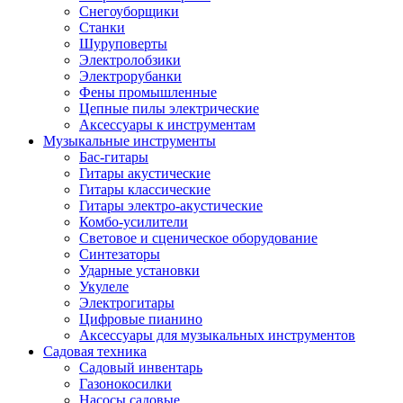
Снегоуборщики
Станки
Шуруповерты
Электролобзики
Электрорубанки
Фены промышленные
Цепные пилы электрические
Аксессуары к инструментам
Музыкальные инструменты
Бас-гитары
Гитары акустические
Гитары классические
Гитары электро-акустические
Комбо-усилители
Световое и сценическое оборудование
Синтезаторы
Ударные установки
Укулеле
Электрогитары
Цифровые пианино
Аксессуары для музыкальных инструментов
Садовая техника
Садовый инвентарь
Газонокосилки
Насосы садовые