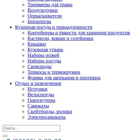
Триммеры для травы
Воздуходувки
Опрыскиватели
Бензопилы
Кухонная посуда и принадлежности
Контейнеры и ёмкости для хранения продуктов
Кастрюли, ковши и сотейники
Крышки
Кухонная утварь
Наборы ножей
Наборы посуды
Сковороды
Термосы и термокружки
Формы для запекания и противни
Отдых и развлечения
Игрушки
Велосипеды
Гироскутеры
Самокаты
Скейтборды, ролики
Электросамокаты
Search
for: