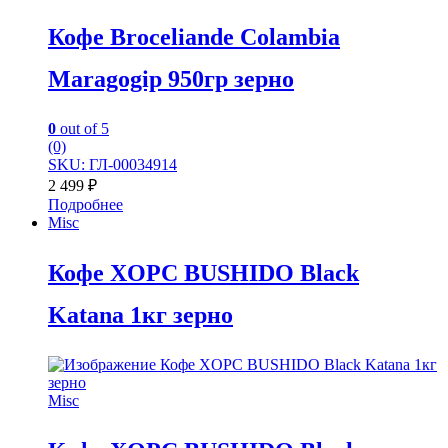
Кофе Broceliande Colambia
Maragogip 950гр зерно
0
out of 5
(0)
SKU: ГЛ-00034914
2 499
₽
Подробнее
Misc
Кофе XOPC BUSHIDO Black
Katana 1кг зерно
Misc