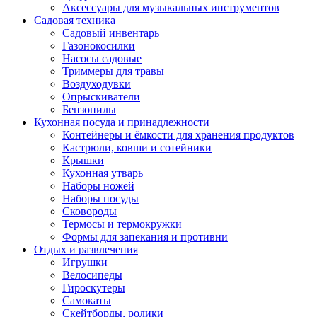
Аксессуары для музыкальных инструментов
Садовая техника
Садовый инвентарь
Газонокосилки
Насосы садовые
Триммеры для травы
Воздуходувки
Опрыскиватели
Бензопилы
Кухонная посуда и принадлежности
Контейнеры и ёмкости для хранения продуктов
Кастрюли, ковши и сотейники
Крышки
Кухонная утварь
Наборы ножей
Наборы посуды
Сковороды
Термосы и термокружки
Формы для запекания и противни
Отдых и развлечения
Игрушки
Велосипеды
Гироскутеры
Самокаты
Скейтборды, ролики