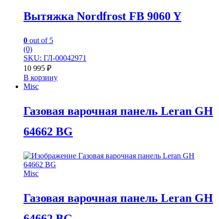
Вытяжка Nordfrost FB 9060 Y
0
out of 5
(0)
SKU: ГЛ-00042971
10 995
₽
В корзину
Misc
Газовая варочная панель Leran GH
64662 BG
Misc
Газовая варочная панель Leran GH
64662 BG