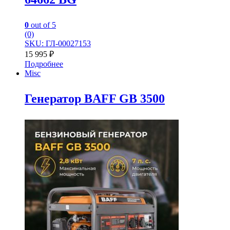
0
out of 5
(0)
SKU: ГЛ-00027153
15 995
₽
Подробнее
Misc
Генератор BAFF GB 3500