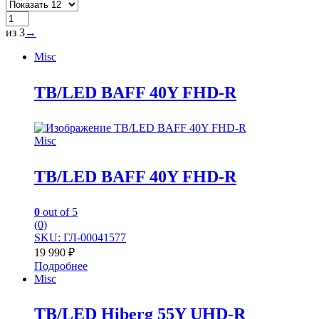
из 3
→
Misc
TB/LED BAFF 40Y FHD-R
Misc
TB/LED BAFF 40Y FHD-R
0
out of 5
(0)
SKU: ГЛ-00041577
19 990
₽
Подробнее
Misc
TB/LED Hiberg 55Y UHD-R