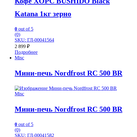
Кофе XOPC BUSHIDO Black
Katana 1кг зерно
0
out of 5
(0)
SKU: ГЛ-00041564
2 899
₽
Подробнее
Misc
Мини-печь Nordfrost RC 500 BR
Misc
Мини-печь Nordfrost RC 500 BR
0
out of 5
(0)
SKU: ГЛ-00041582