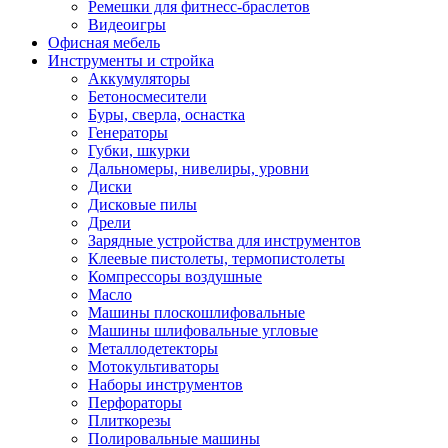
Ремешки для фитнесс-браслетов
Видеоигры
Офисная мебель
Инструменты и стройка
Аккумуляторы
Бетоносмесители
Буры, сверла, оснастка
Генераторы
Губки, шкурки
Дальномеры, нивелиры, уровни
Диски
Дисковые пилы
Дрели
Зарядные устройства для инструментов
Клеевые пистолеты, термопистолеты
Компрессоры воздушные
Масло
Машины плоскошлифовальные
Машины шлифовальные угловые
Металлодетекторы
Мотокультиваторы
Наборы инструментов
Перфораторы
Плиткорезы
Полировальные машины