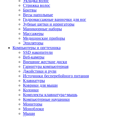
Укладка волос
Стрижка волос
Бритвы
Весы напольные
Гидромассажные ванночки для ног
Зубные щетки и ирригаторы
Маникюрные наборы
Массажеры
Медицинские приборы
Эпиляторы
Компьютеры и оргтехника
SSD накопители
Веб-камеры
Внешние жесткие диски
Гарнитура компьютерная
Джойстики и рули
Источники бесперебойного питания
Клавиатуры
Коврики для мыши
Колонки
Комплекты клавиатура+мышь
Компьютерные наушники
Мониторы
Моноблоки
Мыши