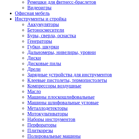
Ремешки для фитнесс-браслетов
Видеоигры
Офисная мебель
Инструменты и стройка
Аккумуляторы
Бетоносмесители
Буры, сверла, оснастка
Генераторы
Губки, шкурки
Дальномеры, нивелиры, уровни
Диски
Дисковые пилы
Дрели
Зарядные устройства для инструментов
Клеевые пистолеты, термопистолеты
Компрессоры воздушные
Масло
Машины плоскошлифовальные
Машины шлифовальные угловые
Металлодетекторы
Мотокультиваторы
Наборы инструментов
Перфораторы
Плиткорезы
Полировальные машины