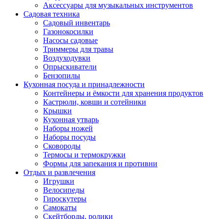
Аксессуары для музыкальных инструментов
Садовая техника
Садовый инвентарь
Газонокосилки
Насосы садовые
Триммеры для травы
Воздуходувки
Опрыскиватели
Бензопилы
Кухонная посуда и принадлежности
Контейнеры и ёмкости для хранения продуктов
Кастрюли, ковши и сотейники
Крышки
Кухонная утварь
Наборы ножей
Наборы посуды
Сковороды
Термосы и термокружки
Формы для запекания и противни
Отдых и развлечения
Игрушки
Велосипеды
Гироскутеры
Самокаты
Скейтборды, ролики