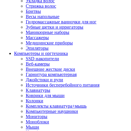
Укладка волос
Стрижка волос
Бритвы
Весы напольные
Гидромассажные ванночки для ног
Зубные щетки и ирригаторы
Маникюрные наборы
Массажеры
Медицинские приборы
Эпиляторы
Компьютеры и оргтехника
SSD накопители
Веб-камеры
Внешние жесткие диски
Гарнитура компьютерная
Джойстики и рули
Источники бесперебойного питания
Клавиатуры
Коврики для мыши
Колонки
Комплекты клавиатура+мышь
Компьютерные наушники
Мониторы
Моноблоки
Мыши