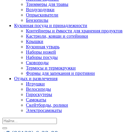
Триммеры для травы
Воздуходувки
Опрыскиватели
Бензопилы
Кухонная посуда и принадлежности
Контейнеры и ёмкости для хранения продуктов
Кастрюли, ковши и сотейники
Крышки
Кухонная утварь
Наборы ножей
Наборы посуды
Сковороды
Термосы и термокружки
Формы для запекания и противни
Отдых и развлечения
Игрушки
Велосипеды
Гироскутеры
Самокаты
Скейтборды, ролики
Электросамокаты
Search
for: