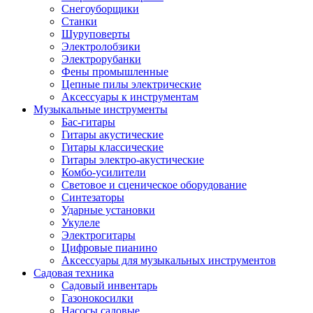
Снегоуборщики
Станки
Шуруповерты
Электролобзики
Электрорубанки
Фены промышленные
Цепные пилы электрические
Аксессуары к инструментам
Музыкальные инструменты
Бас-гитары
Гитары акустические
Гитары классические
Гитары электро-акустические
Комбо-усилители
Световое и сценическое оборудование
Синтезаторы
Ударные установки
Укулеле
Электрогитары
Цифровые пианино
Аксессуары для музыкальных инструментов
Садовая техника
Садовый инвентарь
Газонокосилки
Насосы садовые