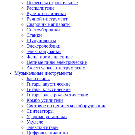
Пылесосы строительные
Распылители
Рулетки и линейки
Ручной инструмент
Сварочные аппараты
Снегоуборщики
Станки
Шуруповерты
Электролобзики
Электрорубанки
Фены промышленные
Цепные пилы электрические
Аксессуары к инструментам
Музыкальные инструменты
Бас-гитары
Гитары акустические
Гитары классические
Гитары электро-акустические
Комбо-усилители
Световое и сценическое оборудование
Синтезаторы
Ударные установки
Укулеле
Электрогитары
Цифровые пианино