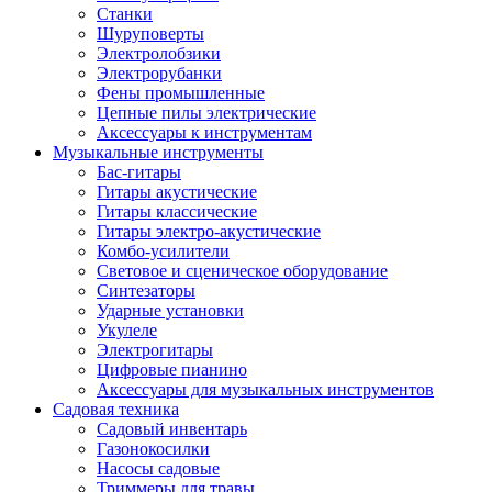
Станки
Шуруповерты
Электролобзики
Электрорубанки
Фены промышленные
Цепные пилы электрические
Аксессуары к инструментам
Музыкальные инструменты
Бас-гитары
Гитары акустические
Гитары классические
Гитары электро-акустические
Комбо-усилители
Световое и сценическое оборудование
Синтезаторы
Ударные установки
Укулеле
Электрогитары
Цифровые пианино
Аксессуары для музыкальных инструментов
Садовая техника
Садовый инвентарь
Газонокосилки
Насосы садовые
Триммеры для травы