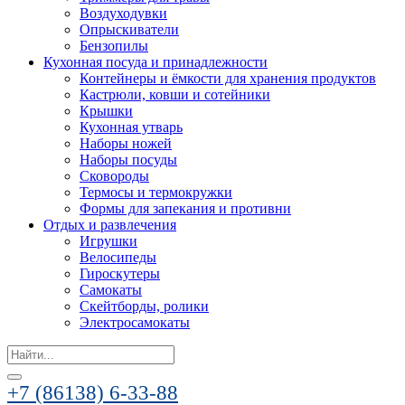
Воздуходувки
Опрыскиватели
Бензопилы
Кухонная посуда и принадлежности
Контейнеры и ёмкости для хранения продуктов
Кастрюли, ковши и сотейники
Крышки
Кухонная утварь
Наборы ножей
Наборы посуды
Сковороды
Термосы и термокружки
Формы для запекания и противни
Отдых и развлечения
Игрушки
Велосипеды
Гироскутеры
Самокаты
Скейтборды, ролики
Электросамокаты
Search
for:
+7 (86138) 6-33-88