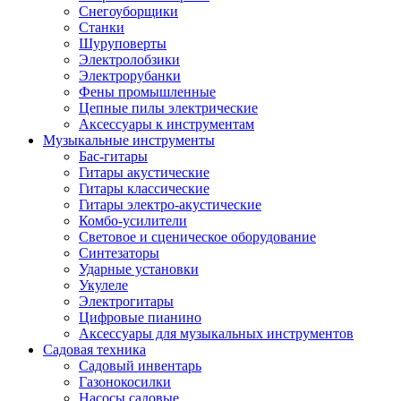
Снегоуборщики
Станки
Шуруповерты
Электролобзики
Электрорубанки
Фены промышленные
Цепные пилы электрические
Аксессуары к инструментам
Музыкальные инструменты
Бас-гитары
Гитары акустические
Гитары классические
Гитары электро-акустические
Комбо-усилители
Световое и сценическое оборудование
Синтезаторы
Ударные установки
Укулеле
Электрогитары
Цифровые пианино
Аксессуары для музыкальных инструментов
Садовая техника
Садовый инвентарь
Газонокосилки
Насосы садовые