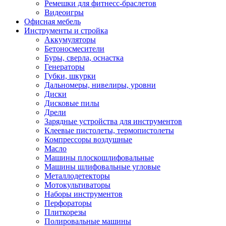
Ремешки для фитнесс-браслетов
Видеоигры
Офисная мебель
Инструменты и стройка
Аккумуляторы
Бетоносмесители
Буры, сверла, оснастка
Генераторы
Губки, шкурки
Дальномеры, нивелиры, уровни
Диски
Дисковые пилы
Дрели
Зарядные устройства для инструментов
Клеевые пистолеты, термопистолеты
Компрессоры воздушные
Масло
Машины плоскошлифовальные
Машины шлифовальные угловые
Металлодетекторы
Мотокультиваторы
Наборы инструментов
Перфораторы
Плиткорезы
Полировальные машины