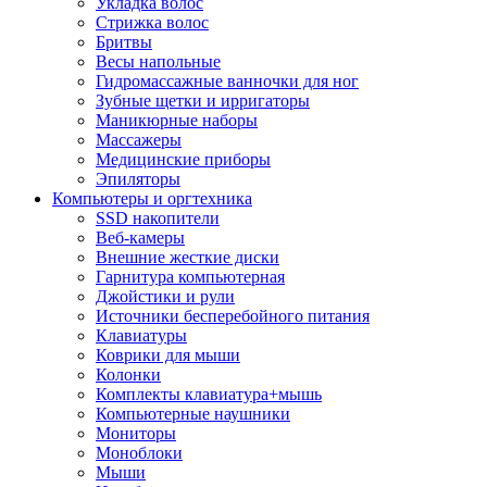
Укладка волос
Стрижка волос
Бритвы
Весы напольные
Гидромассажные ванночки для ног
Зубные щетки и ирригаторы
Маникюрные наборы
Массажеры
Медицинские приборы
Эпиляторы
Компьютеры и оргтехника
SSD накопители
Веб-камеры
Внешние жесткие диски
Гарнитура компьютерная
Джойстики и рули
Источники бесперебойного питания
Клавиатуры
Коврики для мыши
Колонки
Комплекты клавиатура+мышь
Компьютерные наушники
Мониторы
Моноблоки
Мыши