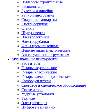
Пылесосы строительные
Распылители
Рулетки и линейки
Ручной инструмент
Сварочные аппараты
Снегоуборщики
Станки
Шуруповерты
Электролобзики
Электрорубанки
Фены промышленные
Цепные пилы электрические
Аксессуары к инструментам
Музыкальные инструменты
Бас-гитары
Гитары акустические
Гитары классические
Гитары электро-акустические
Комбо-усилители
Световое и сценическое оборудование
Синтезаторы
Ударные установки
Укулеле
Электрогитары
Цифровые пианино