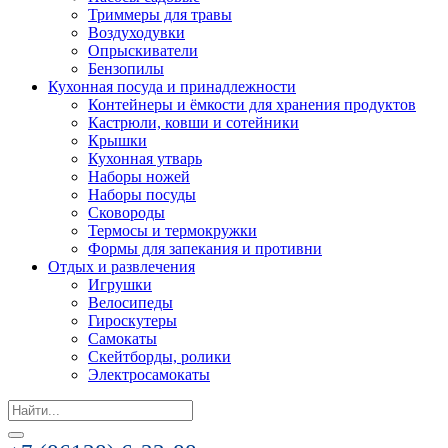
Триммеры для травы
Воздуходувки
Опрыскиватели
Бензопилы
Кухонная посуда и принадлежности
Контейнеры и ёмкости для хранения продуктов
Кастрюли, ковши и сотейники
Крышки
Кухонная утварь
Наборы ножей
Наборы посуды
Сковороды
Термосы и термокружки
Формы для запекания и противни
Отдых и развлечения
Игрушки
Велосипеды
Гироскутеры
Самокаты
Скейтборды, ролики
Электросамокаты
Search
for: