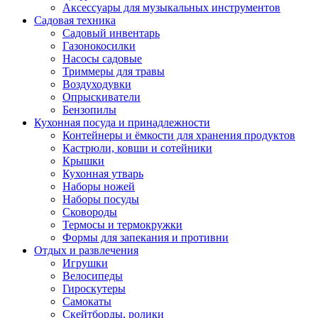
Аксессуары для музыкальных инструментов
Садовая техника
Садовый инвентарь
Газонокосилки
Насосы садовые
Триммеры для травы
Воздуходувки
Опрыскиватели
Бензопилы
Кухонная посуда и принадлежности
Контейнеры и ёмкости для хранения продуктов
Кастрюли, ковши и сотейники
Крышки
Кухонная утварь
Наборы ножей
Наборы посуды
Сковороды
Термосы и термокружки
Формы для запекания и противни
Отдых и развлечения
Игрушки
Велосипеды
Гироскутеры
Самокаты
Скейтборды, ролики