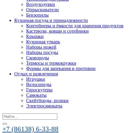
Воздуходувки
Опрыскиватели
Бензопилы
Кухонная посуда и принадлежности
Контейнеры и ёмкости для хранения продуктов
Кастрюли, ковши и сотейники
Крышки
Кухонная утварь
Наборы ножей
Наборы посуды
Сковороды
Термосы и термокружки
Формы для запекания и противни
Отдых и развлечения
Игрушки
Велосипеды
Гироскутеры
Самокаты
Скейтборды, ролики
Электросамокаты
Search
for:
+7 (86138) 6-33-88