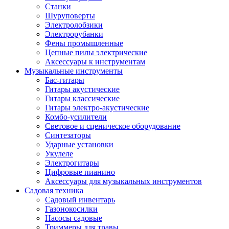
Станки
Шуруповерты
Электролобзики
Электрорубанки
Фены промышленные
Цепные пилы электрические
Аксессуары к инструментам
Музыкальные инструменты
Бас-гитары
Гитары акустические
Гитары классические
Гитары электро-акустические
Комбо-усилители
Световое и сценическое оборудование
Синтезаторы
Ударные установки
Укулеле
Электрогитары
Цифровые пианино
Аксессуары для музыкальных инструментов
Садовая техника
Садовый инвентарь
Газонокосилки
Насосы садовые
Триммеры для травы