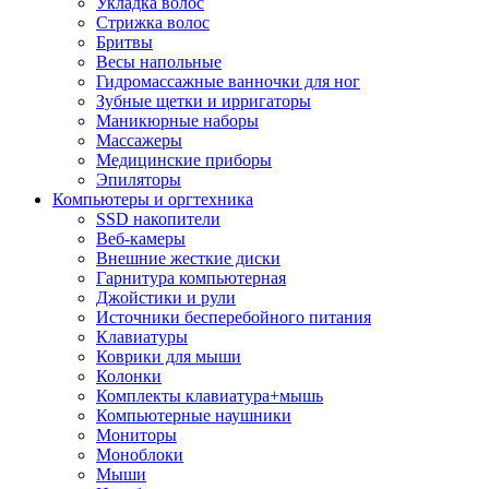
Укладка волос
Стрижка волос
Бритвы
Весы напольные
Гидромассажные ванночки для ног
Зубные щетки и ирригаторы
Маникюрные наборы
Массажеры
Медицинские приборы
Эпиляторы
Компьютеры и оргтехника
SSD накопители
Веб-камеры
Внешние жесткие диски
Гарнитура компьютерная
Джойстики и рули
Источники бесперебойного питания
Клавиатуры
Коврики для мыши
Колонки
Комплекты клавиатура+мышь
Компьютерные наушники
Мониторы
Моноблоки
Мыши