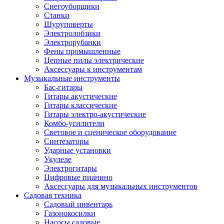
Снегоуборщики
Станки
Шуруповерты
Электролобзики
Электрорубанки
Фены промышленные
Цепные пилы электрические
Аксессуары к инструментам
Музыкальные инструменты
Бас-гитары
Гитары акустические
Гитары классические
Гитары электро-акустические
Комбо-усилители
Световое и сценическое оборудование
Синтезаторы
Ударные установки
Укулеле
Электрогитары
Цифровые пианино
Аксессуары для музыкальных инструментов
Садовая техника
Садовый инвентарь
Газонокосилки
Насосы садовые