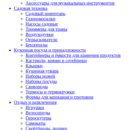
Аксессуары для музыкальных инструментов
Садовая техника
Садовый инвентарь
Газонокосилки
Насосы садовые
Триммеры для травы
Воздуходувки
Опрыскиватели
Бензопилы
Кухонная посуда и принадлежности
Контейнеры и ёмкости для хранения продуктов
Кастрюли, ковши и сотейники
Крышки
Кухонная утварь
Наборы ножей
Наборы посуды
Сковороды
Термосы и термокружки
Формы для запекания и противни
Отдых и развлечения
Игрушки
Велосипеды
Гироскутеры
Самокаты
Скейтборды, ролики