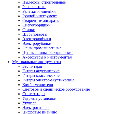
Пылесосы строительные
Распылители
Рулетки и линейки
Ручной инструмент
Сварочные аппараты
Снегоуборщики
Станки
Шуруповерты
Электролобзики
Электрорубанки
Фены промышленные
Цепные пилы электрические
Аксессуары к инструментам
Музыкальные инструменты
Бас-гитары
Гитары акустические
Гитары классические
Гитары электро-акустические
Комбо-усилители
Световое и сценическое оборудование
Синтезаторы
Ударные установки
Укулеле
Электрогитары
Цифровые пианино