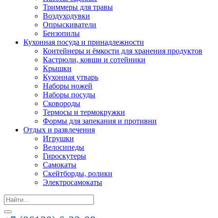
Триммеры для травы
Воздуходувки
Опрыскиватели
Бензопилы
Кухонная посуда и принадлежности
Контейнеры и ёмкости для хранения продуктов
Кастрюли, ковши и сотейники
Крышки
Кухонная утварь
Наборы ножей
Наборы посуды
Сковороды
Термосы и термокружки
Формы для запекания и противни
Отдых и развлечения
Игрушки
Велосипеды
Гироскутеры
Самокаты
Скейтборды, ролики
Электросамокаты
Search
for: