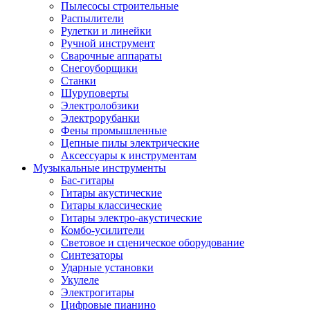
Пылесосы строительные
Распылители
Рулетки и линейки
Ручной инструмент
Сварочные аппараты
Снегоуборщики
Станки
Шуруповерты
Электролобзики
Электрорубанки
Фены промышленные
Цепные пилы электрические
Аксессуары к инструментам
Музыкальные инструменты
Бас-гитары
Гитары акустические
Гитары классические
Гитары электро-акустические
Комбо-усилители
Световое и сценическое оборудование
Синтезаторы
Ударные установки
Укулеле
Электрогитары
Цифровые пианино