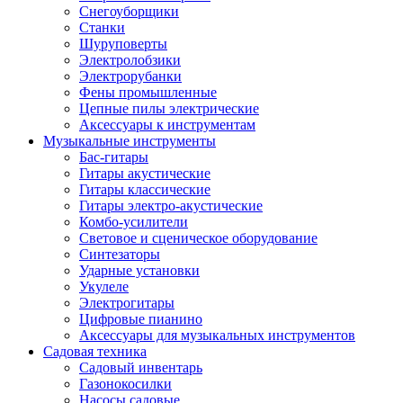
Снегоуборщики
Станки
Шуруповерты
Электролобзики
Электрорубанки
Фены промышленные
Цепные пилы электрические
Аксессуары к инструментам
Музыкальные инструменты
Бас-гитары
Гитары акустические
Гитары классические
Гитары электро-акустические
Комбо-усилители
Световое и сценическое оборудование
Синтезаторы
Ударные установки
Укулеле
Электрогитары
Цифровые пианино
Аксессуары для музыкальных инструментов
Садовая техника
Садовый инвентарь
Газонокосилки
Насосы садовые