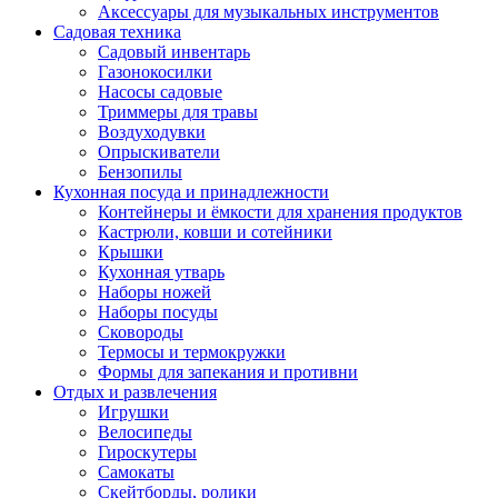
Аксессуары для музыкальных инструментов
Садовая техника
Садовый инвентарь
Газонокосилки
Насосы садовые
Триммеры для травы
Воздуходувки
Опрыскиватели
Бензопилы
Кухонная посуда и принадлежности
Контейнеры и ёмкости для хранения продуктов
Кастрюли, ковши и сотейники
Крышки
Кухонная утварь
Наборы ножей
Наборы посуды
Сковороды
Термосы и термокружки
Формы для запекания и противни
Отдых и развлечения
Игрушки
Велосипеды
Гироскутеры
Самокаты
Скейтборды, ролики