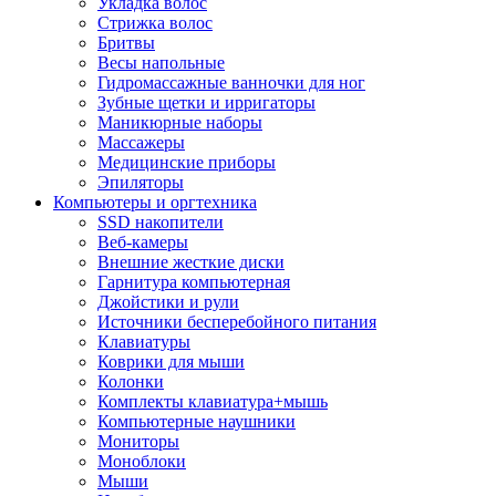
Укладка волос
Стрижка волос
Бритвы
Весы напольные
Гидромассажные ванночки для ног
Зубные щетки и ирригаторы
Маникюрные наборы
Массажеры
Медицинские приборы
Эпиляторы
Компьютеры и оргтехника
SSD накопители
Веб-камеры
Внешние жесткие диски
Гарнитура компьютерная
Джойстики и рули
Источники бесперебойного питания
Клавиатуры
Коврики для мыши
Колонки
Комплекты клавиатура+мышь
Компьютерные наушники
Мониторы
Моноблоки
Мыши