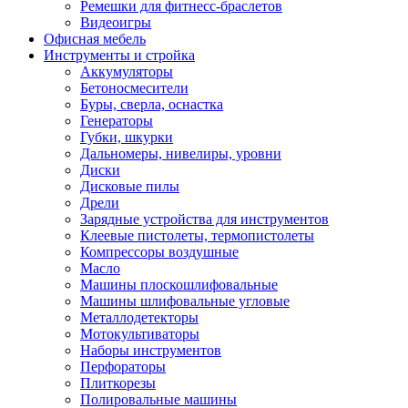
Ремешки для фитнесс-браслетов
Видеоигры
Офисная мебель
Инструменты и стройка
Аккумуляторы
Бетоносмесители
Буры, сверла, оснастка
Генераторы
Губки, шкурки
Дальномеры, нивелиры, уровни
Диски
Дисковые пилы
Дрели
Зарядные устройства для инструментов
Клеевые пистолеты, термопистолеты
Компрессоры воздушные
Масло
Машины плоскошлифовальные
Машины шлифовальные угловые
Металлодетекторы
Мотокультиваторы
Наборы инструментов
Перфораторы
Плиткорезы
Полировальные машины