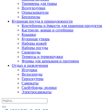
Триммеры для травы
Воздуходувки
Опрыскиватели
Бензопилы
Кухонная посуда и принадлежности
Контейнеры и ёмкости для хранения продуктов
Кастрюли, ковши и сотейники
Крышки
Кухонная утварь
Наборы ножей
Наборы посуды
Сковороды
Термосы и термокружки
Формы для запекания и противни
Отдых и развлечения
Игрушки
Велосипеды
Гироскутеры
Самокаты
Скейтборды, ролики
Электросамокаты
Search
for: