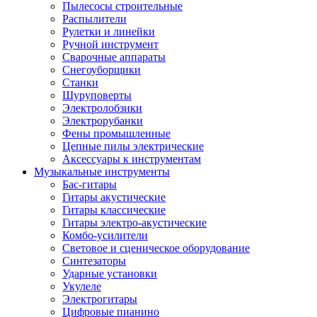
Пылесосы строительные
Распылители
Рулетки и линейки
Ручной инструмент
Сварочные аппараты
Снегоуборщики
Станки
Шуруповерты
Электролобзики
Электрорубанки
Фены промышленные
Цепные пилы электрические
Аксессуары к инструментам
Музыкальные инструменты
Бас-гитары
Гитары акустические
Гитары классические
Гитары электро-акустические
Комбо-усилители
Световое и сценическое оборудование
Синтезаторы
Ударные установки
Укулеле
Электрогитары
Цифровые пианино