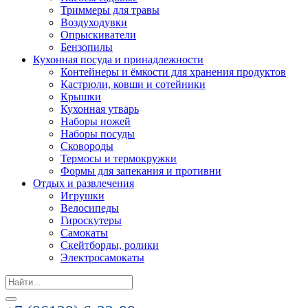
Триммеры для травы
Воздуходувки
Опрыскиватели
Бензопилы
Кухонная посуда и принадлежности
Контейнеры и ёмкости для хранения продуктов
Кастрюли, ковши и сотейники
Крышки
Кухонная утварь
Наборы ножей
Наборы посуды
Сковороды
Термосы и термокружки
Формы для запекания и противни
Отдых и развлечения
Игрушки
Велосипеды
Гироскутеры
Самокаты
Скейтборды, ролики
Электросамокаты
Search
for: