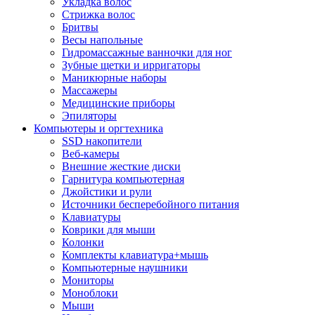
Укладка волос
Стрижка волос
Бритвы
Весы напольные
Гидромассажные ванночки для ног
Зубные щетки и ирригаторы
Маникюрные наборы
Массажеры
Медицинские приборы
Эпиляторы
Компьютеры и оргтехника
SSD накопители
Веб-камеры
Внешние жесткие диски
Гарнитура компьютерная
Джойстики и рули
Источники бесперебойного питания
Клавиатуры
Коврики для мыши
Колонки
Комплекты клавиатура+мышь
Компьютерные наушники
Мониторы
Моноблоки
Мыши