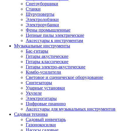
Снегоуборщики
Станки
Шуруповерты
Электролобзики
Электрорубанки
Фены промышленные
Цепные пилы электрические
Аксессуары к инструментам
Музыкальные инструменты
Бас-гитары
Гитары акустические
Гитары классические
Гитары электро-акустические
Комбо-усилители
Световое и сценическое оборудование
Синтезаторы
Ударные установки
Укулеле
Электрогитары
Цифровые пианино
Аксессуары для музыкальных инструментов
Садовая техника
Садовый инвентарь
Газонокосилки
Насосы садовые