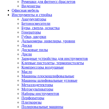
Ремешки для фитнесс-браслетов
Видеоигры
Офисная мебель
Инструменты и стройка
Аккумуляторы
Бетоносмесители
Буры, сверла, оснастка
Генераторы
Губки, шкурки
Дальномеры, нивелиры, уровни
Диски
Дисковые пилы
Дрели
Зарядные устройства для инструментов
Клеевые пистолеты, термопистолеты
Компрессоры воздушные
Масло
Машины плоскошлифовальные
Машины шлифовальные угловые
Металлодетекторы
Мотокультиваторы
Наборы инструментов
Перфораторы
Плиткорезы
Полировальные машины