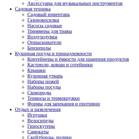
Аксессуары для музыкальных инструментов
Садовая техника
Садовый инвентарь
Газонокосилки
Насосы садовые
Триммеры для травы
Воздуходувки
Опрыскиватели
Бензопилы
Кухонная посуда и принадлежности
Контейнеры и ёмкости для хранения продуктов
Кастрюли, ковши и сотейники
Крышки
Кухонная утварь
Наборы ножей
Наборы посуды
Сковороды
Термосы и термокружки
Формы для запекания и противни
Отдых и развлечения
Игрушки
Велосипеды
Гироскутеры
Самокаты
Скейтборды, ролики