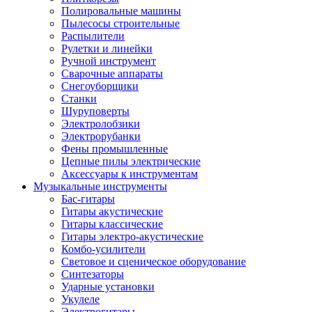
Полировальные машины
Пылесосы строительные
Распылители
Рулетки и линейки
Ручной инструмент
Сварочные аппараты
Снегоуборщики
Станки
Шуруповерты
Электролобзики
Электрорубанки
Фены промышленные
Цепные пилы электрические
Аксессуары к инструментам
Музыкальные инструменты
Бас-гитары
Гитары акустические
Гитары классические
Гитары электро-акустические
Комбо-усилители
Световое и сценическое оборудование
Синтезаторы
Ударные установки
Укулеле
Электрогитары