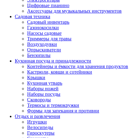
Цифровые пианино
Аксессуары для музыкальных инструментов
Садовая техника
Садовый инвентарь
Газонокосилки
Насосы садовые
Триммеры для травы
Воздуходувки
Опрыскиватели
Бензопилы
Кухонная посуда и принадлежности
Контейнеры и ёмкости для хранения продуктов
Кастрюли, ковши и сотейники
Крышки
Кухонная утварь
Наборы ножей
Наборы посуды
Сковороды
Термосы и термокружки
Формы для запекания и противни
Отдых и развлечения
Игрушки
Велосипеды
Гироскутеры