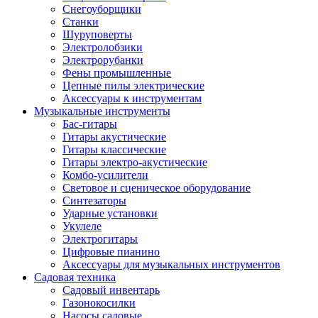
Снегоуборщики
Станки
Шуруповерты
Электролобзики
Электрорубанки
Фены промышленные
Цепные пилы электрические
Аксессуары к инструментам
Музыкальные инструменты
Бас-гитары
Гитары акустические
Гитары классические
Гитары электро-акустические
Комбо-усилители
Световое и сценическое оборудование
Синтезаторы
Ударные установки
Укулеле
Электрогитары
Цифровые пианино
Аксессуары для музыкальных инструментов
Садовая техника
Садовый инвентарь
Газонокосилки
Насосы садовые