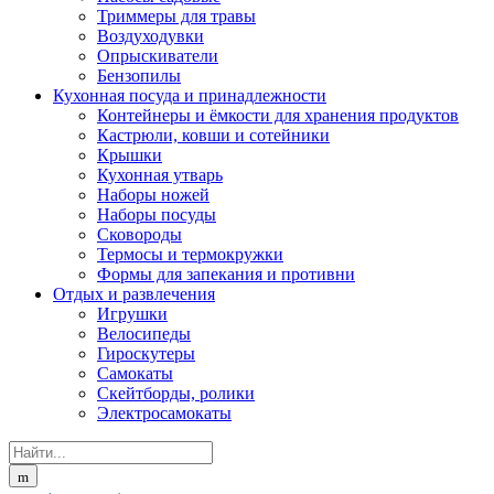
Триммеры для травы
Воздуходувки
Опрыскиватели
Бензопилы
Кухонная посуда и принадлежности
Контейнеры и ёмкости для хранения продуктов
Кастрюли, ковши и сотейники
Крышки
Кухонная утварь
Наборы ножей
Наборы посуды
Сковороды
Термосы и термокружки
Формы для запекания и противни
Отдых и развлечения
Игрушки
Велосипеды
Гироскутеры
Самокаты
Скейтборды, ролики
Электросамокаты
Search
for: