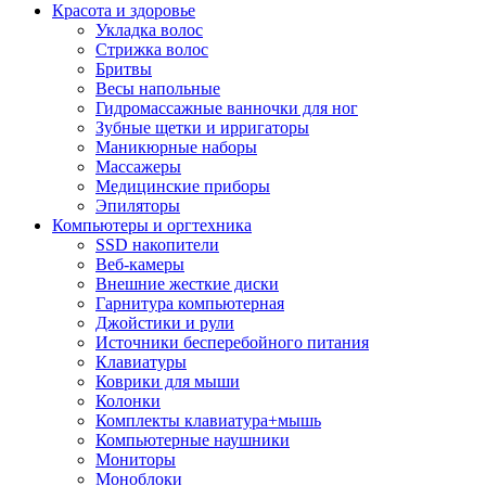
Красота и здоровье
Укладка волос
Стрижка волос
Бритвы
Весы напольные
Гидромассажные ванночки для ног
Зубные щетки и ирригаторы
Маникюрные наборы
Массажеры
Медицинские приборы
Эпиляторы
Компьютеры и оргтехника
SSD накопители
Веб-камеры
Внешние жесткие диски
Гарнитура компьютерная
Джойстики и рули
Источники бесперебойного питания
Клавиатуры
Коврики для мыши
Колонки
Комплекты клавиатура+мышь
Компьютерные наушники
Мониторы
Моноблоки