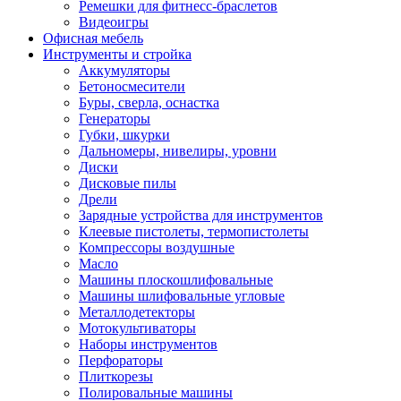
Ремешки для фитнесс-браслетов
Видеоигры
Офисная мебель
Инструменты и стройка
Аккумуляторы
Бетоносмесители
Буры, сверла, оснастка
Генераторы
Губки, шкурки
Дальномеры, нивелиры, уровни
Диски
Дисковые пилы
Дрели
Зарядные устройства для инструментов
Клеевые пистолеты, термопистолеты
Компрессоры воздушные
Масло
Машины плоскошлифовальные
Машины шлифовальные угловые
Металлодетекторы
Мотокультиваторы
Наборы инструментов
Перфораторы
Плиткорезы
Полировальные машины