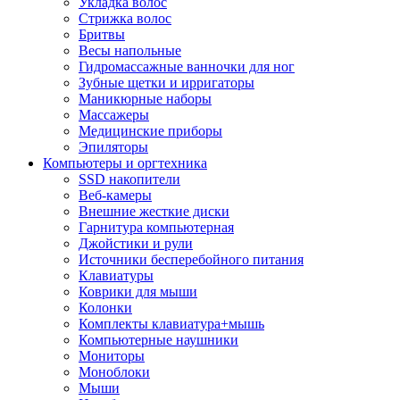
Укладка волос
Стрижка волос
Бритвы
Весы напольные
Гидромассажные ванночки для ног
Зубные щетки и ирригаторы
Маникюрные наборы
Массажеры
Медицинские приборы
Эпиляторы
Компьютеры и оргтехника
SSD накопители
Веб-камеры
Внешние жесткие диски
Гарнитура компьютерная
Джойстики и рули
Источники бесперебойного питания
Клавиатуры
Коврики для мыши
Колонки
Комплекты клавиатура+мышь
Компьютерные наушники
Мониторы
Моноблоки
Мыши