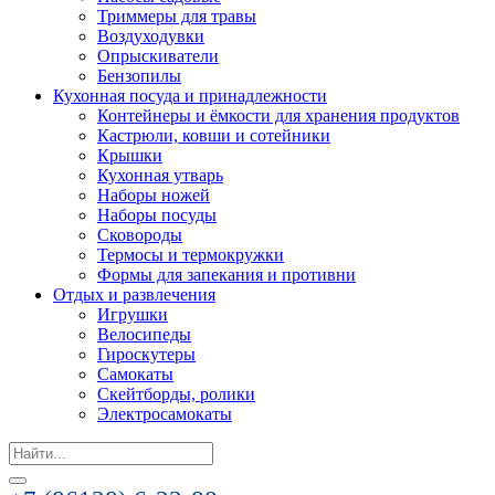
Триммеры для травы
Воздуходувки
Опрыскиватели
Бензопилы
Кухонная посуда и принадлежности
Контейнеры и ёмкости для хранения продуктов
Кастрюли, ковши и сотейники
Крышки
Кухонная утварь
Наборы ножей
Наборы посуды
Сковороды
Термосы и термокружки
Формы для запекания и противни
Отдых и развлечения
Игрушки
Велосипеды
Гироскутеры
Самокаты
Скейтборды, ролики
Электросамокаты
Search
for: