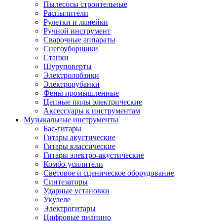
Пылесосы строительные
Распылители
Рулетки и линейки
Ручной инструмент
Сварочные аппараты
Снегоуборщики
Станки
Шуруповерты
Электролобзики
Электрорубанки
Фены промышленные
Цепные пилы электрические
Аксессуары к инструментам
Музыкальные инструменты
Бас-гитары
Гитары акустические
Гитары классические
Гитары электро-акустические
Комбо-усилители
Световое и сценическое оборудование
Синтезаторы
Ударные установки
Укулеле
Электрогитары
Цифровые пианино