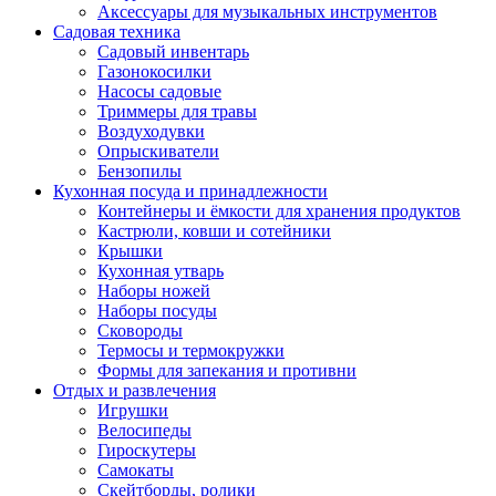
Аксессуары для музыкальных инструментов
Садовая техника
Садовый инвентарь
Газонокосилки
Насосы садовые
Триммеры для травы
Воздуходувки
Опрыскиватели
Бензопилы
Кухонная посуда и принадлежности
Контейнеры и ёмкости для хранения продуктов
Кастрюли, ковши и сотейники
Крышки
Кухонная утварь
Наборы ножей
Наборы посуды
Сковороды
Термосы и термокружки
Формы для запекания и противни
Отдых и развлечения
Игрушки
Велосипеды
Гироскутеры
Самокаты
Скейтборды, ролики