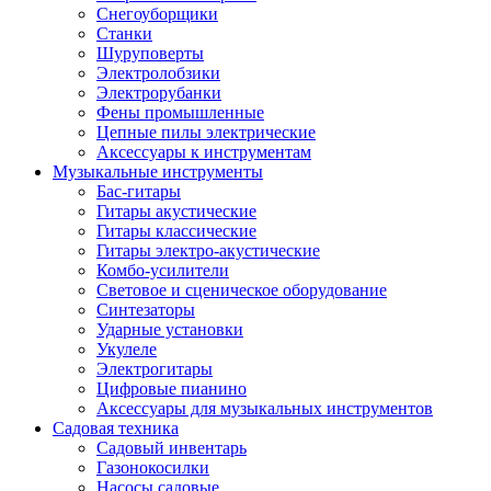
Снегоуборщики
Станки
Шуруповерты
Электролобзики
Электрорубанки
Фены промышленные
Цепные пилы электрические
Аксессуары к инструментам
Музыкальные инструменты
Бас-гитары
Гитары акустические
Гитары классические
Гитары электро-акустические
Комбо-усилители
Световое и сценическое оборудование
Синтезаторы
Ударные установки
Укулеле
Электрогитары
Цифровые пианино
Аксессуары для музыкальных инструментов
Садовая техника
Садовый инвентарь
Газонокосилки
Насосы садовые