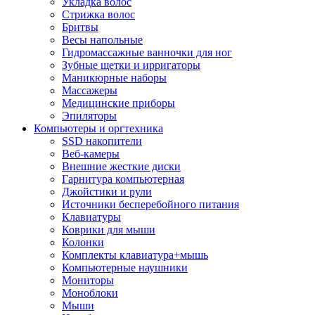
Укладка волос
Стрижка волос
Бритвы
Весы напольные
Гидромассажные ванночки для ног
Зубные щетки и ирригаторы
Маникюрные наборы
Массажеры
Медицинские приборы
Эпиляторы
Компьютеры и оргтехника
SSD накопители
Веб-камеры
Внешние жесткие диски
Гарнитура компьютерная
Джойстики и рули
Источники бесперебойного питания
Клавиатуры
Коврики для мыши
Колонки
Комплекты клавиатура+мышь
Компьютерные наушники
Мониторы
Моноблоки
Мыши