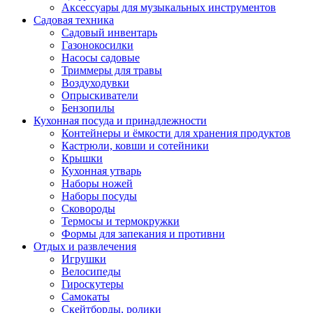
Аксессуары для музыкальных инструментов
Садовая техника
Садовый инвентарь
Газонокосилки
Насосы садовые
Триммеры для травы
Воздуходувки
Опрыскиватели
Бензопилы
Кухонная посуда и принадлежности
Контейнеры и ёмкости для хранения продуктов
Кастрюли, ковши и сотейники
Крышки
Кухонная утварь
Наборы ножей
Наборы посуды
Сковороды
Термосы и термокружки
Формы для запекания и противни
Отдых и развлечения
Игрушки
Велосипеды
Гироскутеры
Самокаты
Скейтборды, ролики