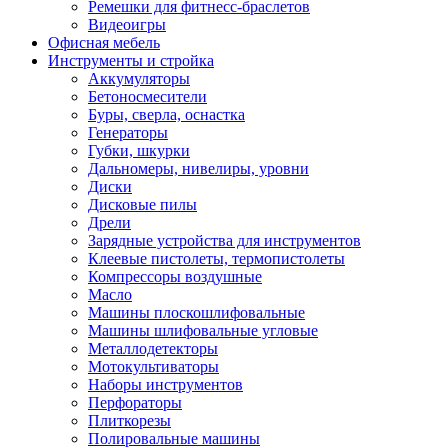
Ремешки для фитнесс-браслетов
Видеоигры
Офисная мебель
Инструменты и стройка
Аккумуляторы
Бетоносмесители
Буры, сверла, оснастка
Генераторы
Губки, шкурки
Дальномеры, нивелиры, уровни
Диски
Дисковые пилы
Дрели
Зарядные устройства для инструментов
Клеевые пистолеты, термопистолеты
Компрессоры воздушные
Масло
Машины плоскошлифовальные
Машины шлифовальные угловые
Металлодетекторы
Мотокультиваторы
Наборы инструментов
Перфораторы
Плиткорезы
Полировальные машины