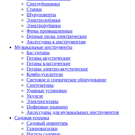
Снегоуборщики
Станки
Шуруповерты
Электролобзики
Электрорубанки
Фены промышленные
Цепные пилы электрические
Аксессуары к инструментам
Музыкальные инструменты
Бас-гитары
Гитары акустические
Гитары классические
Гитары электро-акустические
Комбо-усилители
Световое и сценическое оборудование
Синтезаторы
Ударные установки
Укулеле
Электрогитары
Цифровые пианино
Аксессуары для музыкальных инструментов
Садовая техника
Садовый инвентарь
Газонокосилки
Насосы садовые