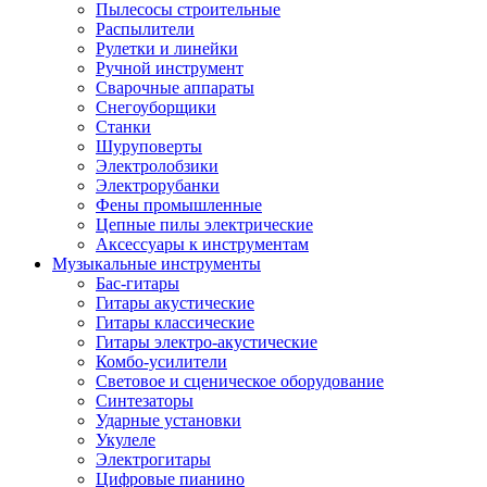
Пылесосы строительные
Распылители
Рулетки и линейки
Ручной инструмент
Сварочные аппараты
Снегоуборщики
Станки
Шуруповерты
Электролобзики
Электрорубанки
Фены промышленные
Цепные пилы электрические
Аксессуары к инструментам
Музыкальные инструменты
Бас-гитары
Гитары акустические
Гитары классические
Гитары электро-акустические
Комбо-усилители
Световое и сценическое оборудование
Синтезаторы
Ударные установки
Укулеле
Электрогитары
Цифровые пианино