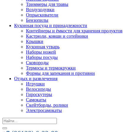
Триммеры для травы
Воздуходувки
Опрыскиватели
Бензопилы
Кухонная посуда и принадлежности
Контейнеры и ёмкости для хранения продуктов
Кастрюли, ковши и сотейники
Крышки
Кухонная утварь
Наборы ножей
Наборы посуды
Сковороды
Термосы и термокружки
Формы для запекания и противни
Отдых и развлечения
Игрушки
Велосипеды
Гироскутеры
Самокаты
Скейтборды, ролики
Электросамокаты
Search
for: