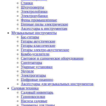
Станки
Шуруповерты
Электролобзики
Электрорубанки
Фены промышленные
Цепные пилы электрические
Аксессуары к инструментам
Музыкальные инструменты
Бас-гитары
Гитары акустические
Гитары классические
Гитары электро-акустические
Комбо-усилители
Световое и сценическое оборудование
Синтезаторы
Ударные установки
Укулеле
Электрогитары
Цифровые пианино
Аксессуары для музыкальных инструментов
Садовая техника
Садовый инвентарь
Газонокосилки
Насосы садовые
Триммеры для травы