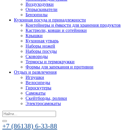
Воздуходувки
Опрыскиватели
Бензопилы
Кухонная посуда и принадлежности
Контейнеры и ёмкости для хранения продуктов
Кастрюли, ковши и сотейники
Крышки
Кухонная утварь
Наборы ножей
Наборы посуды
Сковороды
Термосы и термокружки
Формы для запекания и противни
Отдых и развлечения
Игрушки
Велосипеды
Гироскутеры
Самокаты
Скейтборды, ролики
Электросамокаты
Search
for:
+7 (86138) 6-33-88