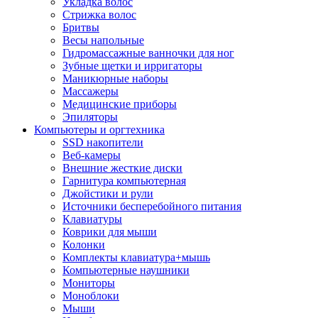
Укладка волос
Стрижка волос
Бритвы
Весы напольные
Гидромассажные ванночки для ног
Зубные щетки и ирригаторы
Маникюрные наборы
Массажеры
Медицинские приборы
Эпиляторы
Компьютеры и оргтехника
SSD накопители
Веб-камеры
Внешние жесткие диски
Гарнитура компьютерная
Джойстики и рули
Источники бесперебойного питания
Клавиатуры
Коврики для мыши
Колонки
Комплекты клавиатура+мышь
Компьютерные наушники
Мониторы
Моноблоки
Мыши