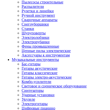
Пылесосы строительные
Распылители
Рулетки и линейки
Ручной инструмент
Сварочные аппараты
Снегоуборщики
Станки
Шуруповерты
Электролобзики
Электрорубанки
Фены промышленные
Цепные пилы электрические
Аксессуары к инструментам
Музыкальные инструменты
Бас-гитары
Гитары акустические
Гитары классические
Гитары электро-акустические
Комбо-усилители
Световое и сценическое оборудование
Синтезаторы
Ударные установки
Укулеле
Электрогитары
Цифровые пианино