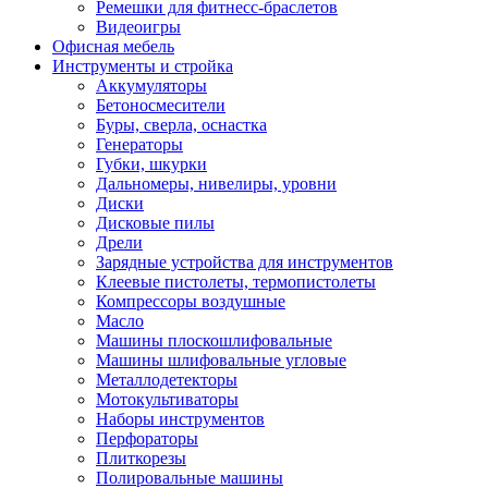
Ремешки для фитнесс-браслетов
Видеоигры
Офисная мебель
Инструменты и стройка
Аккумуляторы
Бетоносмесители
Буры, сверла, оснастка
Генераторы
Губки, шкурки
Дальномеры, нивелиры, уровни
Диски
Дисковые пилы
Дрели
Зарядные устройства для инструментов
Клеевые пистолеты, термопистолеты
Компрессоры воздушные
Масло
Машины плоскошлифовальные
Машины шлифовальные угловые
Металлодетекторы
Мотокультиваторы
Наборы инструментов
Перфораторы
Плиткорезы
Полировальные машины