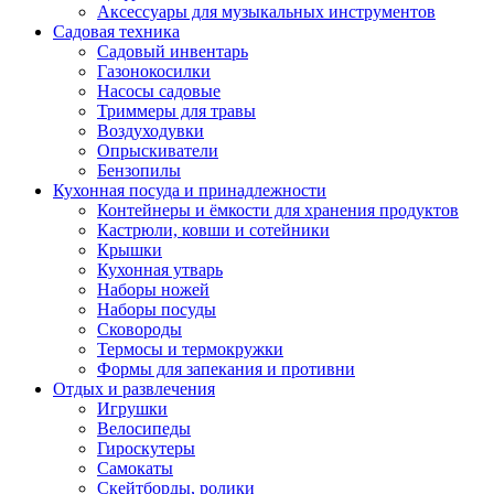
Аксессуары для музыкальных инструментов
Садовая техника
Садовый инвентарь
Газонокосилки
Насосы садовые
Триммеры для травы
Воздуходувки
Опрыскиватели
Бензопилы
Кухонная посуда и принадлежности
Контейнеры и ёмкости для хранения продуктов
Кастрюли, ковши и сотейники
Крышки
Кухонная утварь
Наборы ножей
Наборы посуды
Сковороды
Термосы и термокружки
Формы для запекания и противни
Отдых и развлечения
Игрушки
Велосипеды
Гироскутеры
Самокаты
Скейтборды, ролики