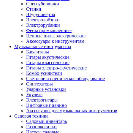
Снегоуборщики
Станки
Шуруповерты
Электролобзики
Электрорубанки
Фены промышленные
Цепные пилы электрические
Аксессуары к инструментам
Музыкальные инструменты
Бас-гитары
Гитары акустические
Гитары классические
Гитары электро-акустические
Комбо-усилители
Световое и сценическое оборудование
Синтезаторы
Ударные установки
Укулеле
Электрогитары
Цифровые пианино
Аксессуары для музыкальных инструментов
Садовая техника
Садовый инвентарь
Газонокосилки
Насосы садовые