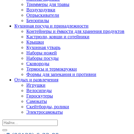
Триммеры для травы
Воздуходувки
Опрыскиватели
Бензопилы
Кухонная посуда и принадлежности
Контейнеры и ёмкости для хранения продуктов
Кастрюли, ковши и сотейники
Крышки
Кухонная утварь
Наборы ножей
Наборы посуды
Сковороды
Термосы и термокружки
Формы для запекания и противни
Отдых и развлечения
Игрушки
Велосипеды
Гироскутеры
Самокаты
Скейтборды, ролики
Электросамокаты
Search
for: