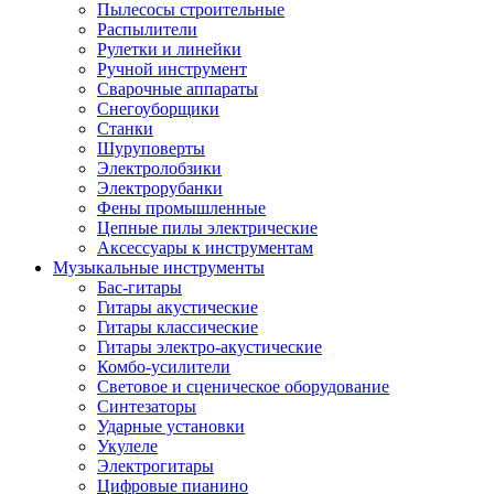
Пылесосы строительные
Распылители
Рулетки и линейки
Ручной инструмент
Сварочные аппараты
Снегоуборщики
Станки
Шуруповерты
Электролобзики
Электрорубанки
Фены промышленные
Цепные пилы электрические
Аксессуары к инструментам
Музыкальные инструменты
Бас-гитары
Гитары акустические
Гитары классические
Гитары электро-акустические
Комбо-усилители
Световое и сценическое оборудование
Синтезаторы
Ударные установки
Укулеле
Электрогитары
Цифровые пианино