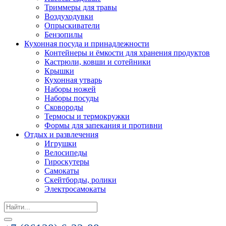
Триммеры для травы
Воздуходувки
Опрыскиватели
Бензопилы
Кухонная посуда и принадлежности
Контейнеры и ёмкости для хранения продуктов
Кастрюли, ковши и сотейники
Крышки
Кухонная утварь
Наборы ножей
Наборы посуды
Сковороды
Термосы и термокружки
Формы для запекания и противни
Отдых и развлечения
Игрушки
Велосипеды
Гироскутеры
Самокаты
Скейтборды, ролики
Электросамокаты
Search
for: