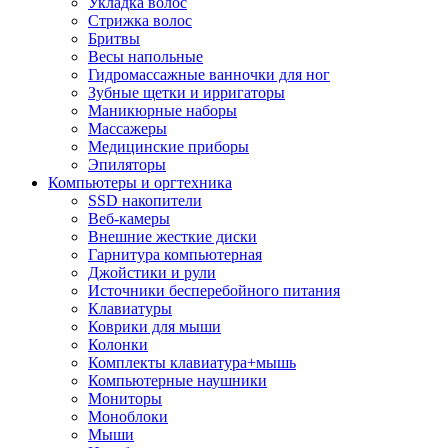
Укладка волос
Стрижка волос
Бритвы
Весы напольные
Гидромассажные ванночки для ног
Зубные щетки и ирригаторы
Маникюрные наборы
Массажеры
Медицинские приборы
Эпиляторы
Компьютеры и оргтехника
SSD накопители
Веб-камеры
Внешние жесткие диски
Гарнитура компьютерная
Джойстики и рули
Источники бесперебойного питания
Клавиатуры
Коврики для мыши
Колонки
Комплекты клавиатура+мышь
Компьютерные наушники
Мониторы
Моноблоки
Мыши