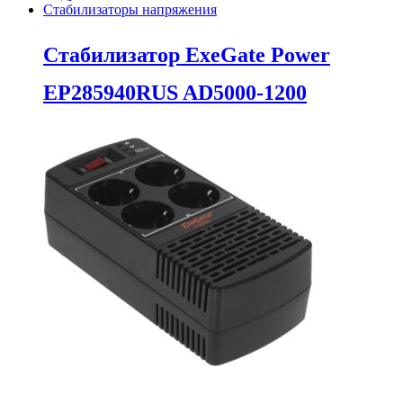
Стабилизаторы напряжения
Стабилизатор ExeGate Power
EP285940RUS AD5000-1200