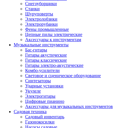
Снегоуборщики
Станки
Шуруповерты
Электролобзики
Электрорубанки
Фены промышленные
Цепные пилы электрические
Аксессуары к инструментам
Музыкальные инструменты
Бас-гитары
Гитары акустические
Гитары классические
Гитары электро-акустические
Комбо-усилители
Световое и сценическое оборудование
Синтезаторы
Ударные установки
Укулеле
Электрогитары
Цифровые пианино
Аксессуары для музыкальных инструментов
Садовая техника
Садовый инвентарь
Газонокосилки
Насосы садовые