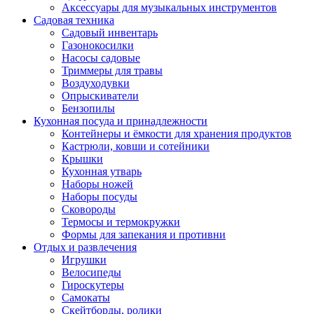
Аксессуары для музыкальных инструментов
Садовая техника
Садовый инвентарь
Газонокосилки
Насосы садовые
Триммеры для травы
Воздуходувки
Опрыскиватели
Бензопилы
Кухонная посуда и принадлежности
Контейнеры и ёмкости для хранения продуктов
Кастрюли, ковши и сотейники
Крышки
Кухонная утварь
Наборы ножей
Наборы посуды
Сковороды
Термосы и термокружки
Формы для запекания и противни
Отдых и развлечения
Игрушки
Велосипеды
Гироскутеры
Самокаты
Скейтборды, ролики