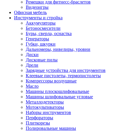
Ремешки для фитнесс-браслетов
Видеоигры
Офисная мебель
Инструменты и стройка
Аккумуляторы
Бетоносмесители
Буры, сверла, оснастка
Генераторы
Губки, шкурки
Дальномеры, нивелиры, уровни
Диски
Дисковые пилы
Дрели
Зарядные устройства для инструментов
Клеевые пистолеты, термопистолеты
Компрессоры воздушные
Масло
Машины плоскошлифовальные
Машины шлифовальные угловые
Металлодетекторы
Мотокультиваторы
Наборы инструментов
Перфораторы
Плиткорезы
Полировальные машины