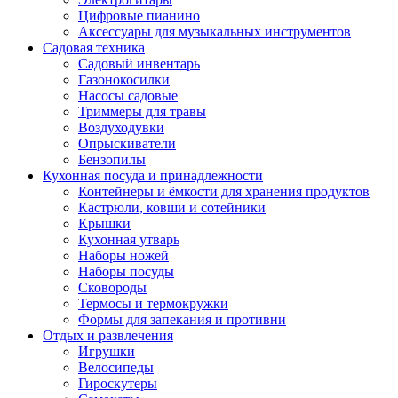
Цифровые пианино
Аксессуары для музыкальных инструментов
Садовая техника
Садовый инвентарь
Газонокосилки
Насосы садовые
Триммеры для травы
Воздуходувки
Опрыскиватели
Бензопилы
Кухонная посуда и принадлежности
Контейнеры и ёмкости для хранения продуктов
Кастрюли, ковши и сотейники
Крышки
Кухонная утварь
Наборы ножей
Наборы посуды
Сковороды
Термосы и термокружки
Формы для запекания и противни
Отдых и развлечения
Игрушки
Велосипеды
Гироскутеры