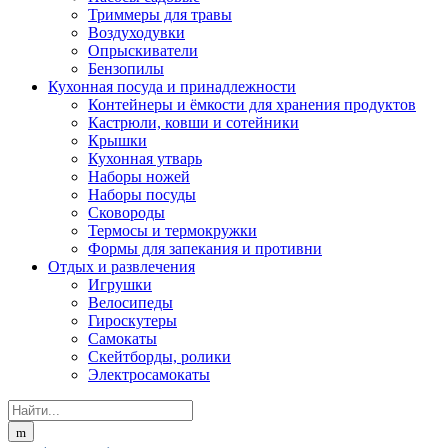
Триммеры для травы
Воздуходувки
Опрыскиватели
Бензопилы
Кухонная посуда и принадлежности
Контейнеры и ёмкости для хранения продуктов
Кастрюли, ковши и сотейники
Крышки
Кухонная утварь
Наборы ножей
Наборы посуды
Сковороды
Термосы и термокружки
Формы для запекания и противни
Отдых и развлечения
Игрушки
Велосипеды
Гироскутеры
Самокаты
Скейтборды, ролики
Электросамокаты
Search
for: