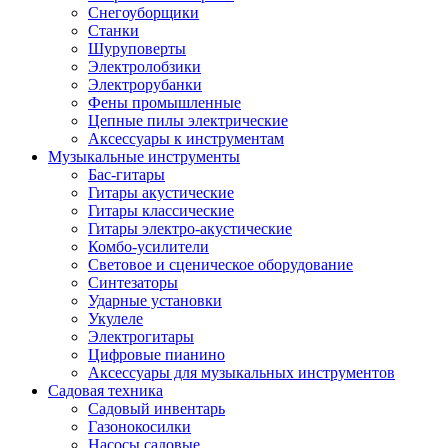
Снегоуборщики
Станки
Шуруповерты
Электролобзики
Электрорубанки
Фены промышленные
Цепные пилы электрические
Аксессуары к инструментам
Музыкальные инструменты
Бас-гитары
Гитары акустические
Гитары классические
Гитары электро-акустические
Комбо-усилители
Световое и сценическое оборудование
Синтезаторы
Ударные установки
Укулеле
Электрогитары
Цифровые пианино
Аксессуары для музыкальных инструментов
Садовая техника
Садовый инвентарь
Газонокосилки
Насосы садовые