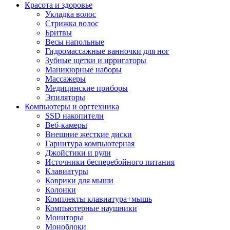
Красота и здоровье
Укладка волос
Стрижка волос
Бритвы
Весы напольные
Гидромассажные ванночки для ног
Зубные щетки и ирригаторы
Маникюрные наборы
Массажеры
Медицинские приборы
Эпиляторы
Компьютеры и оргтехника
SSD накопители
Веб-камеры
Внешние жесткие диски
Гарнитура компьютерная
Джойстики и рули
Источники бесперебойного питания
Клавиатуры
Коврики для мыши
Колонки
Комплекты клавиатура+мышь
Компьютерные наушники
Мониторы
Моноблоки