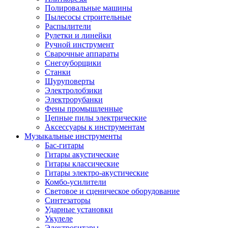
Полировальные машины
Пылесосы строительные
Распылители
Рулетки и линейки
Ручной инструмент
Сварочные аппараты
Снегоуборщики
Станки
Шуруповерты
Электролобзики
Электрорубанки
Фены промышленные
Цепные пилы электрические
Аксессуары к инструментам
Музыкальные инструменты
Бас-гитары
Гитары акустические
Гитары классические
Гитары электро-акустические
Комбо-усилители
Световое и сценическое оборудование
Синтезаторы
Ударные установки
Укулеле
Электрогитары