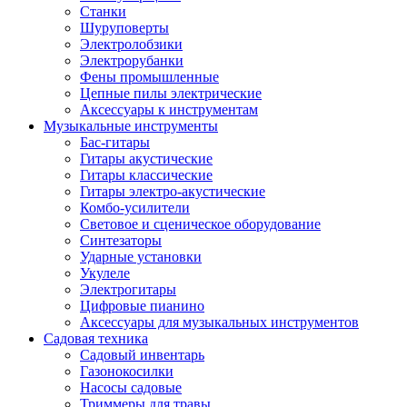
Станки
Шуруповерты
Электролобзики
Электрорубанки
Фены промышленные
Цепные пилы электрические
Аксессуары к инструментам
Музыкальные инструменты
Бас-гитары
Гитары акустические
Гитары классические
Гитары электро-акустические
Комбо-усилители
Световое и сценическое оборудование
Синтезаторы
Ударные установки
Укулеле
Электрогитары
Цифровые пианино
Аксессуары для музыкальных инструментов
Садовая техника
Садовый инвентарь
Газонокосилки
Насосы садовые
Триммеры для травы