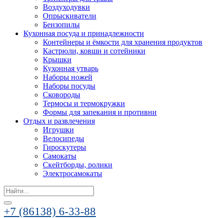
Воздуходувки
Опрыскиватели
Бензопилы
Кухонная посуда и принадлежности
Контейнеры и ёмкости для хранения продуктов
Кастрюли, ковши и сотейники
Крышки
Кухонная утварь
Наборы ножей
Наборы посуды
Сковороды
Термосы и термокружки
Формы для запекания и противни
Отдых и развлечения
Игрушки
Велосипеды
Гироскутеры
Самокаты
Скейтборды, ролики
Электросамокаты
Search
for:
+7 (86138) 6-33-88