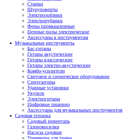
Станки
Шуруповерты
Электролобзики
Электрорубанки
Фены промышленные
Цепные пилы электрические
Аксессуары к инструментам
Музыкальные инструменты
Бас-гитары
Гитары акустические
Гитары классические
Гитары электро-акустические
Комбо-усилители
Световое и сценическое оборудование
Синтезаторы
Ударные установки
Укулеле
Электрогитары
Цифровые пианино
Аксессуары для музыкальных инструментов
Садовая техника
Садовый инвентарь
Газонокосилки
Насосы садовые
Триммеры для травы