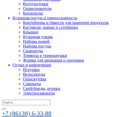
Воздуходувки
Опрыскиватели
Бензопилы
Кухонная посуда и принадлежности
Контейнеры и ёмкости для хранения продуктов
Кастрюли, ковши и сотейники
Крышки
Кухонная утварь
Наборы ножей
Наборы посуды
Сковороды
Термосы и термокружки
Формы для запекания и противни
Отдых и развлечения
Игрушки
Велосипеды
Гироскутеры
Самокаты
Скейтборды, ролики
Электросамокаты
Search
for:
+7 (86138) 6-33-88