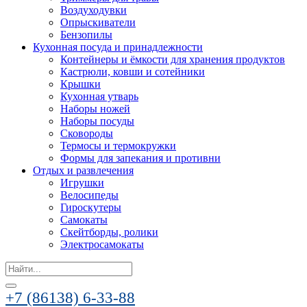
Воздуходувки
Опрыскиватели
Бензопилы
Кухонная посуда и принадлежности
Контейнеры и ёмкости для хранения продуктов
Кастрюли, ковши и сотейники
Крышки
Кухонная утварь
Наборы ножей
Наборы посуды
Сковороды
Термосы и термокружки
Формы для запекания и противни
Отдых и развлечения
Игрушки
Велосипеды
Гироскутеры
Самокаты
Скейтборды, ролики
Электросамокаты
Search
for:
+7 (86138) 6-33-88