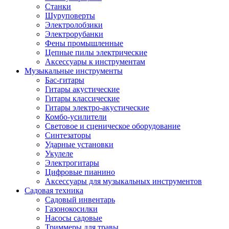
Станки
Шуруповерты
Электролобзики
Электрорубанки
Фены промышленные
Цепные пилы электрические
Аксессуары к инструментам
Музыкальные инструменты
Бас-гитары
Гитары акустические
Гитары классические
Гитары электро-акустические
Комбо-усилители
Световое и сценическое оборудование
Синтезаторы
Ударные установки
Укулеле
Электрогитары
Цифровые пианино
Аксессуары для музыкальных инструментов
Садовая техника
Садовый инвентарь
Газонокосилки
Насосы садовые
Триммеры для травы