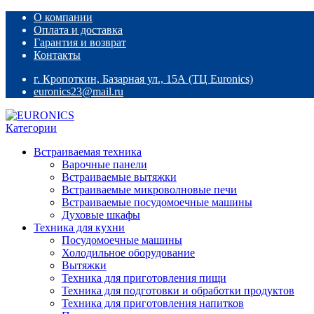
Skip
Skip
О компании
to
to
Оплата и доставка
navigation
content
Гарантия и возврат
Контакты
г. Кропоткин, Базарная ул., 15А (ТЦ Euronics)
euronics23@mail.ru
Категории
Встраиваемая техника
Варочные панели
Встраиваемые вытяжки
Встраиваемые микроволновые печи
Встраиваемые посудомоечные машины
Духовые шкафы
Техника для кухни
Посудомоечные машины
Холодильное оборудование
Вытяжки
Техника для приготовления пищи
Техника для подготовки и обработки продуктов
Техника для приготовления напитков