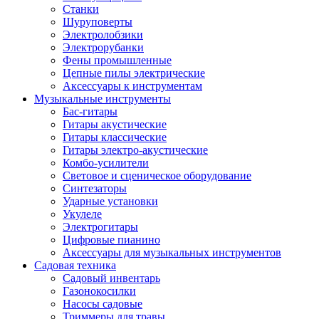
Станки
Шуруповерты
Электролобзики
Электрорубанки
Фены промышленные
Цепные пилы электрические
Аксессуары к инструментам
Музыкальные инструменты
Бас-гитары
Гитары акустические
Гитары классические
Гитары электро-акустические
Комбо-усилители
Световое и сценическое оборудование
Синтезаторы
Ударные установки
Укулеле
Электрогитары
Цифровые пианино
Аксессуары для музыкальных инструментов
Садовая техника
Садовый инвентарь
Газонокосилки
Насосы садовые
Триммеры для травы