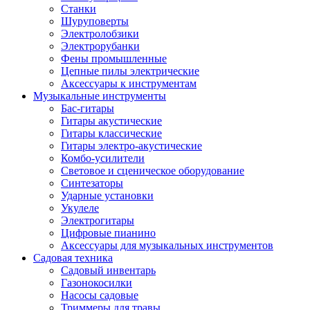
Станки
Шуруповерты
Электролобзики
Электрорубанки
Фены промышленные
Цепные пилы электрические
Аксессуары к инструментам
Музыкальные инструменты
Бас-гитары
Гитары акустические
Гитары классические
Гитары электро-акустические
Комбо-усилители
Световое и сценическое оборудование
Синтезаторы
Ударные установки
Укулеле
Электрогитары
Цифровые пианино
Аксессуары для музыкальных инструментов
Садовая техника
Садовый инвентарь
Газонокосилки
Насосы садовые
Триммеры для травы