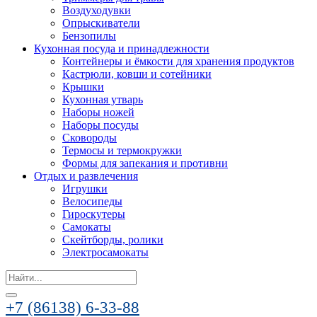
Воздуходувки
Опрыскиватели
Бензопилы
Кухонная посуда и принадлежности
Контейнеры и ёмкости для хранения продуктов
Кастрюли, ковши и сотейники
Крышки
Кухонная утварь
Наборы ножей
Наборы посуды
Сковороды
Термосы и термокружки
Формы для запекания и противни
Отдых и развлечения
Игрушки
Велосипеды
Гироскутеры
Самокаты
Скейтборды, ролики
Электросамокаты
Search
for:
+7 (86138) 6-33-88