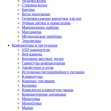
Укладка волос
Стрижка волос
Бритвы
Весы напольные
Гидромассажные ванночки для ног
Зубные щетки и ирригаторы
Маникюрные наборы
Массажеры
Медицинские приборы
Эпиляторы
Компьютеры и оргтехника
SSD накопители
Веб-камеры
Внешние жесткие диски
Гарнитура компьютерная
Джойстики и рули
Источники бесперебойного питания
Клавиатуры
Коврики для мыши
Колонки
Комплекты клавиатура+мышь
Компьютерные наушники
Мониторы
Моноблоки
Мыши