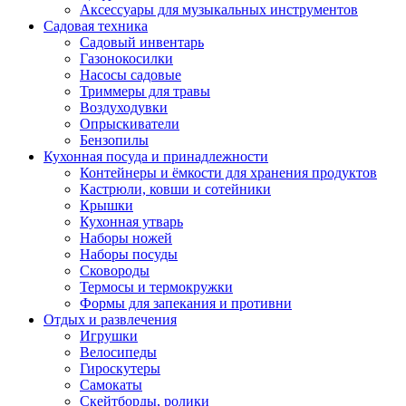
Аксессуары для музыкальных инструментов
Садовая техника
Садовый инвентарь
Газонокосилки
Насосы садовые
Триммеры для травы
Воздуходувки
Опрыскиватели
Бензопилы
Кухонная посуда и принадлежности
Контейнеры и ёмкости для хранения продуктов
Кастрюли, ковши и сотейники
Крышки
Кухонная утварь
Наборы ножей
Наборы посуды
Сковороды
Термосы и термокружки
Формы для запекания и противни
Отдых и развлечения
Игрушки
Велосипеды
Гироскутеры
Самокаты
Скейтборды, ролики