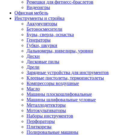
Ремешки для фитнесс-браслетов
Видеоигры
Офисная мебель
Инструменты и стройка
Аккумуляторы
Бетоносмесители
Буры, сверла, оснастка
Генераторы
Губки, шкурки
Дальномеры, нивелиры, уровни
Диски
Дисковые пилы
Дрели
Зарядные устройства для инструментов
Клеевые пистолеты, термопистолеты
Компрессоры воздушные
Масло
Машины плоскошлифовальные
Машины шлифовальные угловые
Металлодетекторы
Мотокультиваторы
Наборы инструментов
Перфораторы
Плиткорезы
Полировальные машины