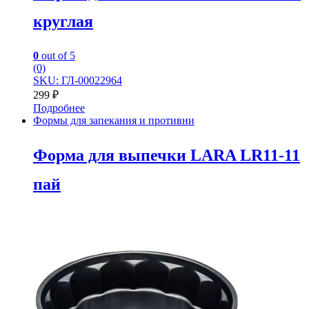
круглая
0
out of 5
(0)
SKU: ГЛ-00022964
299
₽
Подробнее
Формы для запекания и противни
Форма для выпечки LARA LR11-11
пай