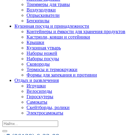
Триммеры для травы
Воздуходувки
Опрыскиватели
Бензопилы
Кухонная посуда и принадлежности
Контейнеры и ёмкости для хранения продуктов
Кастрюли, ковши и сотейники
Крышки
Кухонная утварь
Наборы ножей
Наборы посуды
Сковороды
Термосы и термокружки
Формы для запекания и противни
Отдых и развлечения
Игрушки
Велосипеды
Гироскутеры
Самокаты
Скейтборды, ролики
Электросамокаты
Search
for: