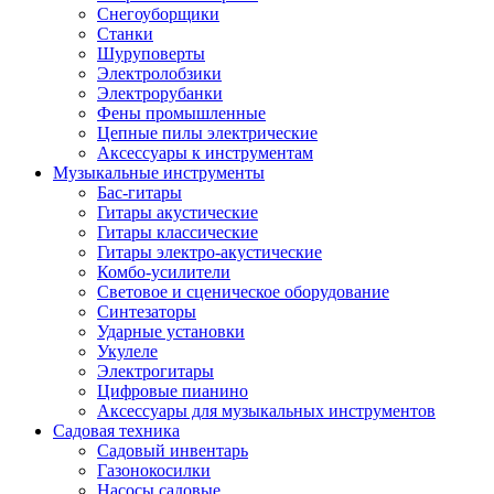
Снегоуборщики
Станки
Шуруповерты
Электролобзики
Электрорубанки
Фены промышленные
Цепные пилы электрические
Аксессуары к инструментам
Музыкальные инструменты
Бас-гитары
Гитары акустические
Гитары классические
Гитары электро-акустические
Комбо-усилители
Световое и сценическое оборудование
Синтезаторы
Ударные установки
Укулеле
Электрогитары
Цифровые пианино
Аксессуары для музыкальных инструментов
Садовая техника
Садовый инвентарь
Газонокосилки
Насосы садовые