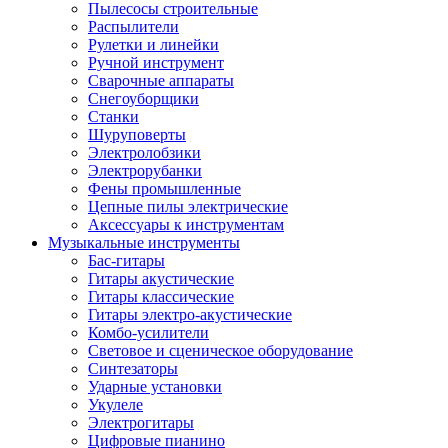
Пылесосы строительные
Распылители
Рулетки и линейки
Ручной инструмент
Сварочные аппараты
Снегоуборщики
Станки
Шуруповерты
Электролобзики
Электрорубанки
Фены промышленные
Цепные пилы электрические
Аксессуары к инструментам
Музыкальные инструменты
Бас-гитары
Гитары акустические
Гитары классические
Гитары электро-акустические
Комбо-усилители
Световое и сценическое оборудование
Синтезаторы
Ударные установки
Укулеле
Электрогитары
Цифровые пианино