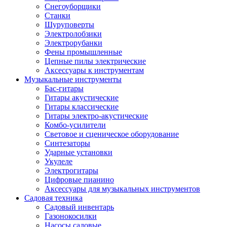
Снегоуборщики
Станки
Шуруповерты
Электролобзики
Электрорубанки
Фены промышленные
Цепные пилы электрические
Аксессуары к инструментам
Музыкальные инструменты
Бас-гитары
Гитары акустические
Гитары классические
Гитары электро-акустические
Комбо-усилители
Световое и сценическое оборудование
Синтезаторы
Ударные установки
Укулеле
Электрогитары
Цифровые пианино
Аксессуары для музыкальных инструментов
Садовая техника
Садовый инвентарь
Газонокосилки
Насосы садовые