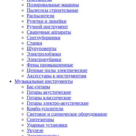
Полировальные машины
Пылесосы строительные
Распылители
Рулетки и линейки
Ручной инструмент
Сварочные аппараты
Снегоуборщики
Станки
Шуруповерты
Электролобзики
Электрорубанки
Фены промышленные
Цепные пилы электрические
Аксессуары к инструментам
Музыкальные инструменты
Бас-гитары
Гитары акустические
Гитары классические
Гитары электро-акустические
Комбо-усилители
Световое и сценическое оборудование
Синтезаторы
Ударные установки
Укулеле
Электрогитары