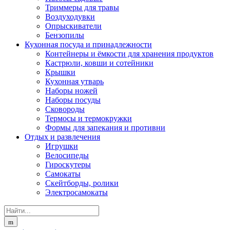
Триммеры для травы
Воздуходувки
Опрыскиватели
Бензопилы
Кухонная посуда и принадлежности
Контейнеры и ёмкости для хранения продуктов
Кастрюли, ковши и сотейники
Крышки
Кухонная утварь
Наборы ножей
Наборы посуды
Сковороды
Термосы и термокружки
Формы для запекания и противни
Отдых и развлечения
Игрушки
Велосипеды
Гироскутеры
Самокаты
Скейтборды, ролики
Электросамокаты
Search
for: