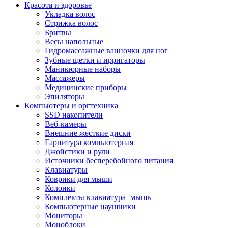
Красота и здоровье
Укладка волос
Стрижка волос
Бритвы
Весы напольные
Гидромассажные ванночки для ног
Зубные щетки и ирригаторы
Маникюрные наборы
Массажеры
Медицинские приборы
Эпиляторы
Компьютеры и оргтехника
SSD накопители
Веб-камеры
Внешние жесткие диски
Гарнитура компьютерная
Джойстики и рули
Источники бесперебойного питания
Клавиатуры
Коврики для мыши
Колонки
Комплекты клавиатура+мышь
Компьютерные наушники
Мониторы
Моноблоки