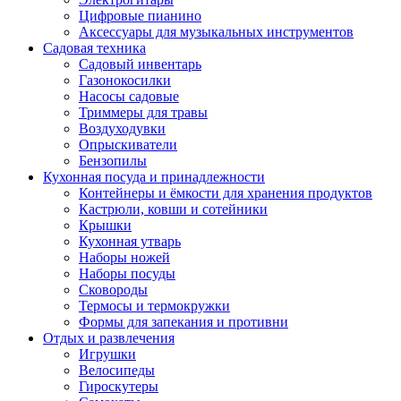
Цифровые пианино
Аксессуары для музыкальных инструментов
Садовая техника
Садовый инвентарь
Газонокосилки
Насосы садовые
Триммеры для травы
Воздуходувки
Опрыскиватели
Бензопилы
Кухонная посуда и принадлежности
Контейнеры и ёмкости для хранения продуктов
Кастрюли, ковши и сотейники
Крышки
Кухонная утварь
Наборы ножей
Наборы посуды
Сковороды
Термосы и термокружки
Формы для запекания и противни
Отдых и развлечения
Игрушки
Велосипеды
Гироскутеры