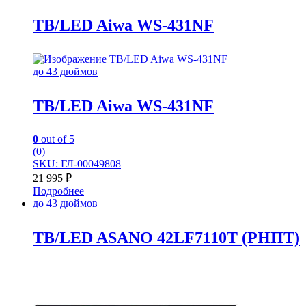
TB/LED Aiwa WS-431NF
до 43 дюймов
TB/LED Aiwa WS-431NF
0
out of 5
(0)
SKU: ГЛ-00049808
21 995
₽
Подробнее
до 43 дюймов
TB/LED ASANO 42LF7110T (РНПТ)