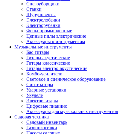
Снегоуборщики
Станки
Шуруповерты
Электролобзики
Электрорубанки
Фены промышленные
Цепные пилы электрические
Аксессуары к инструментам
Музыкальные инструменты
Бас-гитары
Гитары акустические
Гитары классические
Гитары электро-акустические
Комбо-усилители
Световое и сценическое оборудование
Синтезаторы
Ударные установки
Укулеле
Электрогитары
Цифровые пианино
Аксессуары для музыкальных инструментов
Садовая техника
Садовый инвентарь
Газонокосилки
Насосы садовые