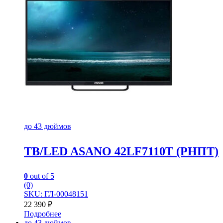
до 43 дюймов
TB/LED ASANO 42LF7110T (РНПТ)
0
out of 5
(0)
SKU: ГЛ-00048151
22 390
₽
Подробнее
до 43 дюймов