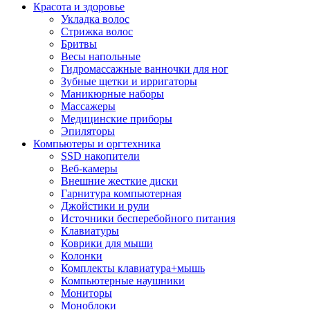
Красота и здоровье
Укладка волос
Стрижка волос
Бритвы
Весы напольные
Гидромассажные ванночки для ног
Зубные щетки и ирригаторы
Маникюрные наборы
Массажеры
Медицинские приборы
Эпиляторы
Компьютеры и оргтехника
SSD накопители
Веб-камеры
Внешние жесткие диски
Гарнитура компьютерная
Джойстики и рули
Источники бесперебойного питания
Клавиатуры
Коврики для мыши
Колонки
Комплекты клавиатура+мышь
Компьютерные наушники
Мониторы
Моноблоки