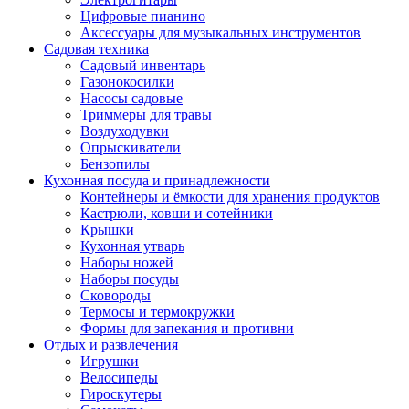
Цифровые пианино
Аксессуары для музыкальных инструментов
Садовая техника
Садовый инвентарь
Газонокосилки
Насосы садовые
Триммеры для травы
Воздуходувки
Опрыскиватели
Бензопилы
Кухонная посуда и принадлежности
Контейнеры и ёмкости для хранения продуктов
Кастрюли, ковши и сотейники
Крышки
Кухонная утварь
Наборы ножей
Наборы посуды
Сковороды
Термосы и термокружки
Формы для запекания и противни
Отдых и развлечения
Игрушки
Велосипеды
Гироскутеры