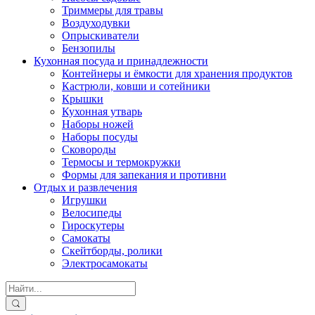
Триммеры для травы
Воздуходувки
Опрыскиватели
Бензопилы
Кухонная посуда и принадлежности
Контейнеры и ёмкости для хранения продуктов
Кастрюли, ковши и сотейники
Крышки
Кухонная утварь
Наборы ножей
Наборы посуды
Сковороды
Термосы и термокружки
Формы для запекания и противни
Отдых и развлечения
Игрушки
Велосипеды
Гироскутеры
Самокаты
Скейтборды, ролики
Электросамокаты
Search
for: