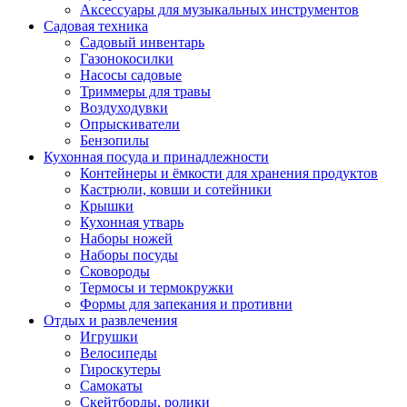
Аксессуары для музыкальных инструментов
Садовая техника
Садовый инвентарь
Газонокосилки
Насосы садовые
Триммеры для травы
Воздуходувки
Опрыскиватели
Бензопилы
Кухонная посуда и принадлежности
Контейнеры и ёмкости для хранения продуктов
Кастрюли, ковши и сотейники
Крышки
Кухонная утварь
Наборы ножей
Наборы посуды
Сковороды
Термосы и термокружки
Формы для запекания и противни
Отдых и развлечения
Игрушки
Велосипеды
Гироскутеры
Самокаты
Скейтборды, ролики