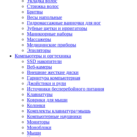
Укладка волос
Стрижка волос
Бритвы
Весы напольные
Гидромассажные ванночки для ног
Зубные щетки и ирригаторы
Маникюрные наборы
Массажеры
Медицинские приборы
Эпиляторы
Компьютеры и оргтехника
SSD накопители
Веб-камеры
Внешние жесткие диски
Гарнитура компьютерная
Джойстики и рули
Источники бесперебойного питания
Клавиатуры
Коврики для мыши
Колонки
Комплекты клавиатура+мышь
Компьютерные наушники
Мониторы
Моноблоки
Мыши