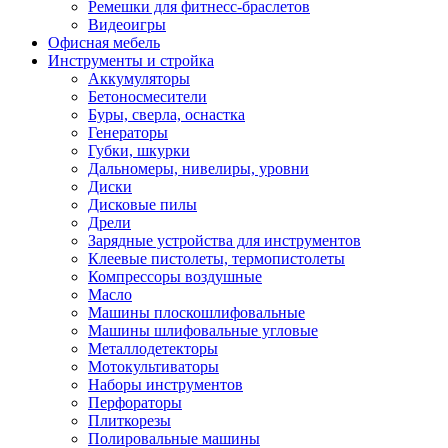
Ремешки для фитнесс-браслетов
Видеоигры
Офисная мебель
Инструменты и стройка
Аккумуляторы
Бетоносмесители
Буры, сверла, оснастка
Генераторы
Губки, шкурки
Дальномеры, нивелиры, уровни
Диски
Дисковые пилы
Дрели
Зарядные устройства для инструментов
Клеевые пистолеты, термопистолеты
Компрессоры воздушные
Масло
Машины плоскошлифовальные
Машины шлифовальные угловые
Металлодетекторы
Мотокультиваторы
Наборы инструментов
Перфораторы
Плиткорезы
Полировальные машины