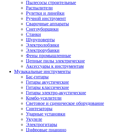
Пылесосы строительные
Распылители
Рулетки и линейки
Ручной инструмент
Сварочные аппараты
Снегоуборщики
Станки
Шуруповерты
Электролобзики
Электрорубанки
Фены промышленные
Цепные пилы электрические
Аксессуары к инструментам
Музыкальные инструменты
Бас-гитары
Гитары акустические
Гитары классические
Гитары электро-акустические
Комбо-усилители
Световое и сценическое оборудование
Синтезаторы
Ударные установки
Укулеле
Электрогитары
Цифровые пианино