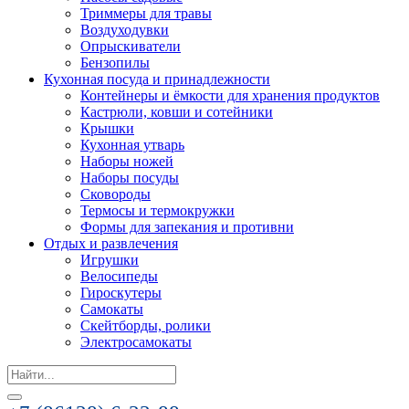
Триммеры для травы
Воздуходувки
Опрыскиватели
Бензопилы
Кухонная посуда и принадлежности
Контейнеры и ёмкости для хранения продуктов
Кастрюли, ковши и сотейники
Крышки
Кухонная утварь
Наборы ножей
Наборы посуды
Сковороды
Термосы и термокружки
Формы для запекания и противни
Отдых и развлечения
Игрушки
Велосипеды
Гироскутеры
Самокаты
Скейтборды, ролики
Электросамокаты
Search
for: