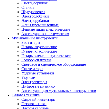
Снегоуборщики
Станки
Шуруповерты
Электролобзики
Электрорубанки
Фены промышленные
Цепные пилы электрические
Аксессуары к инструментам
Музыкальные инструменты
Бас-гитары
Гитары акустические
Гитары классические
Гитары электро-акустические
Комбо-усилители
Световое и сценическое оборудование
Синтезаторы
Ударные установки
Укулеле
Электрогитары
Цифровые пианино
Аксессуары для музыкальных инструментов
Садовая техника
Садовый инвентарь
Газонокосилки
Насосы садовые