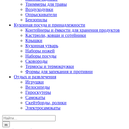
Триммеры для травы
Воздуходувки
Опрыскиватели
Бензопилы
Кухонная посуда и принадлежности
Контейнеры и ёмкости для хранения продуктов
Кастрюли, ковши и сотейники
Крышки
Кухонная утварь
Наборы ножей
Наборы посуды
Сковороды
Термосы и термокружки
Формы для запекания и противни
Отдых и развлечения
Игрушки
Велосипеды
Гироскутеры
Самокаты
Скейтборды, ролики
Электросамокаты
Search
for: