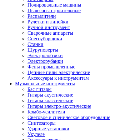
Полировальные машины
Пылесосы строительные
Распылители
Рулетки и линейки
Ручной инструмент
Сварочные аппараты
Снегоуборщики
Станки
Шуруповерты
Электролобзики
Электрорубанки
Фены промышленные
Цепные пилы электрические
Аксессуары к инструментам
Музыкальные инструменты
Бас-гитары
Гитары акустические
Гитары классические
Гитары электро-акустические
Комбо-усилители
Световое и сценическое оборудование
Синтезаторы
Ударные установки
Укулеле
Электрогитары