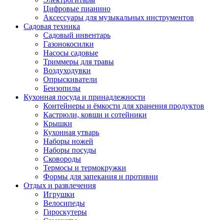
Цифровые пианино
Аксессуары для музыкальных инструментов
Садовая техника
Садовый инвентарь
Газонокосилки
Насосы садовые
Триммеры для травы
Воздуходувки
Опрыскиватели
Бензопилы
Кухонная посуда и принадлежности
Контейнеры и ёмкости для хранения продуктов
Кастрюли, ковши и сотейники
Крышки
Кухонная утварь
Наборы ножей
Наборы посуды
Сковороды
Термосы и термокружки
Формы для запекания и противни
Отдых и развлечения
Игрушки
Велосипеды
Гироскутеры