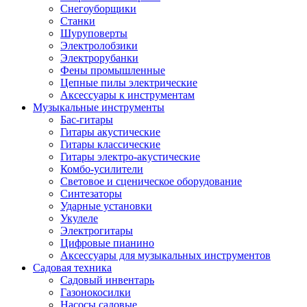
Снегоуборщики
Станки
Шуруповерты
Электролобзики
Электрорубанки
Фены промышленные
Цепные пилы электрические
Аксессуары к инструментам
Музыкальные инструменты
Бас-гитары
Гитары акустические
Гитары классические
Гитары электро-акустические
Комбо-усилители
Световое и сценическое оборудование
Синтезаторы
Ударные установки
Укулеле
Электрогитары
Цифровые пианино
Аксессуары для музыкальных инструментов
Садовая техника
Садовый инвентарь
Газонокосилки
Насосы садовые