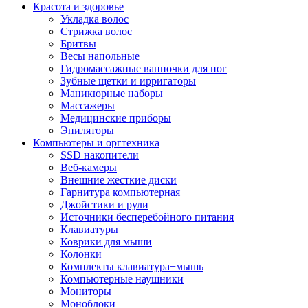
Красота и здоровье
Укладка волос
Стрижка волос
Бритвы
Весы напольные
Гидромассажные ванночки для ног
Зубные щетки и ирригаторы
Маникюрные наборы
Массажеры
Медицинские приборы
Эпиляторы
Компьютеры и оргтехника
SSD накопители
Веб-камеры
Внешние жесткие диски
Гарнитура компьютерная
Джойстики и рули
Источники бесперебойного питания
Клавиатуры
Коврики для мыши
Колонки
Комплекты клавиатура+мышь
Компьютерные наушники
Мониторы
Моноблоки