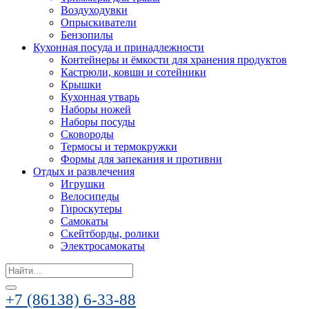
Воздуходувки
Опрыскиватели
Бензопилы
Кухонная посуда и принадлежности
Контейнеры и ёмкости для хранения продуктов
Кастрюли, ковши и сотейники
Крышки
Кухонная утварь
Наборы ножей
Наборы посуды
Сковороды
Термосы и термокружки
Формы для запекания и противни
Отдых и развлечения
Игрушки
Велосипеды
Гироскутеры
Самокаты
Скейтборды, ролики
Электросамокаты
Search
for:
+7 (86138) 6-33-88