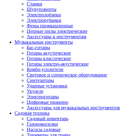
Станки
Шуруповерты
Электролобзики
Электрорубанки
Фены промышленные
Цепные пилы электрические
Аксессуары к инструментам
Музыкальные инструменты
Бас-гитары
Гитары акустические
Гитары классические
Гитары электро-акустические
Комбо-усилители
Световое и сценическое оборудование
Синтезаторы
Ударные установки
Укулеле
Электрогитары
Цифровые пианино
Аксессуары для музыкальных инструментов
Садовая техника
Садовый инвентарь
Газонокосилки
Насосы садовые
Триммеры для травы