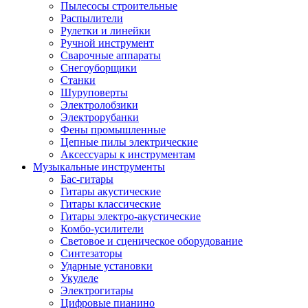
Пылесосы строительные
Распылители
Рулетки и линейки
Ручной инструмент
Сварочные аппараты
Снегоуборщики
Станки
Шуруповерты
Электролобзики
Электрорубанки
Фены промышленные
Цепные пилы электрические
Аксессуары к инструментам
Музыкальные инструменты
Бас-гитары
Гитары акустические
Гитары классические
Гитары электро-акустические
Комбо-усилители
Световое и сценическое оборудование
Синтезаторы
Ударные установки
Укулеле
Электрогитары
Цифровые пианино