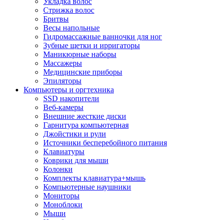
Укладка волос
Стрижка волос
Бритвы
Весы напольные
Гидромассажные ванночки для ног
Зубные щетки и ирригаторы
Маникюрные наборы
Массажеры
Медицинские приборы
Эпиляторы
Компьютеры и оргтехника
SSD накопители
Веб-камеры
Внешние жесткие диски
Гарнитура компьютерная
Джойстики и рули
Источники бесперебойного питания
Клавиатуры
Коврики для мыши
Колонки
Комплекты клавиатура+мышь
Компьютерные наушники
Мониторы
Моноблоки
Мыши