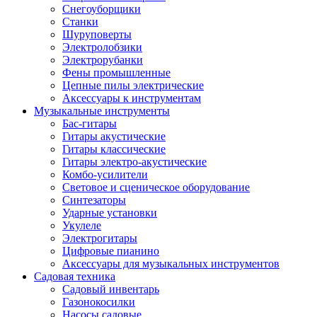
Снегоуборщики
Станки
Шуруповерты
Электролобзики
Электрорубанки
Фены промышленные
Цепные пилы электрические
Аксессуары к инструментам
Музыкальные инструменты
Бас-гитары
Гитары акустические
Гитары классические
Гитары электро-акустические
Комбо-усилители
Световое и сценическое оборудование
Синтезаторы
Ударные установки
Укулеле
Электрогитары
Цифровые пианино
Аксессуары для музыкальных инструментов
Садовая техника
Садовый инвентарь
Газонокосилки
Насосы садовые