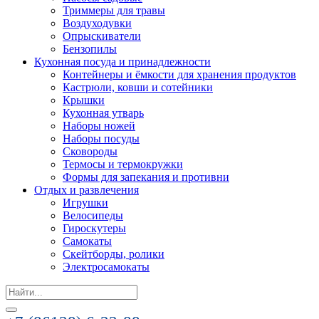
Триммеры для травы
Воздуходувки
Опрыскиватели
Бензопилы
Кухонная посуда и принадлежности
Контейнеры и ёмкости для хранения продуктов
Кастрюли, ковши и сотейники
Крышки
Кухонная утварь
Наборы ножей
Наборы посуды
Сковороды
Термосы и термокружки
Формы для запекания и противни
Отдых и развлечения
Игрушки
Велосипеды
Гироскутеры
Самокаты
Скейтборды, ролики
Электросамокаты
Search
for: