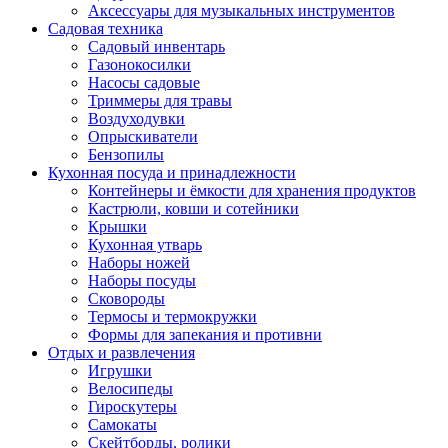
Аксессуары для музыкальных инструментов
Садовая техника
Садовый инвентарь
Газонокосилки
Насосы садовые
Триммеры для травы
Воздуходувки
Опрыскиватели
Бензопилы
Кухонная посуда и принадлежности
Контейнеры и ёмкости для хранения продуктов
Кастрюли, ковши и сотейники
Крышки
Кухонная утварь
Наборы ножей
Наборы посуды
Сковороды
Термосы и термокружки
Формы для запекания и противни
Отдых и развлечения
Игрушки
Велосипеды
Гироскутеры
Самокаты
Скейтборды, ролики