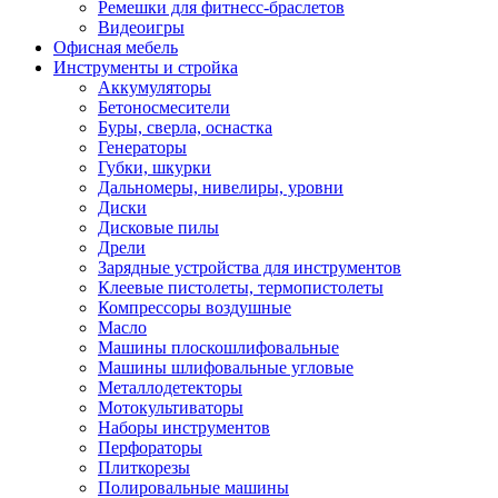
Ремешки для фитнесс-браслетов
Видеоигры
Офисная мебель
Инструменты и стройка
Аккумуляторы
Бетоносмесители
Буры, сверла, оснастка
Генераторы
Губки, шкурки
Дальномеры, нивелиры, уровни
Диски
Дисковые пилы
Дрели
Зарядные устройства для инструментов
Клеевые пистолеты, термопистолеты
Компрессоры воздушные
Масло
Машины плоскошлифовальные
Машины шлифовальные угловые
Металлодетекторы
Мотокультиваторы
Наборы инструментов
Перфораторы
Плиткорезы
Полировальные машины