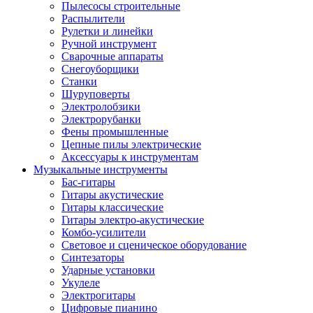
Пылесосы строительные
Распылители
Рулетки и линейки
Ручной инструмент
Сварочные аппараты
Снегоуборщики
Станки
Шуруповерты
Электролобзики
Электрорубанки
Фены промышленные
Цепные пилы электрические
Аксессуары к инструментам
Музыкальные инструменты
Бас-гитары
Гитары акустические
Гитары классические
Гитары электро-акустические
Комбо-усилители
Световое и сценическое оборудование
Синтезаторы
Ударные установки
Укулеле
Электрогитары
Цифровые пианино