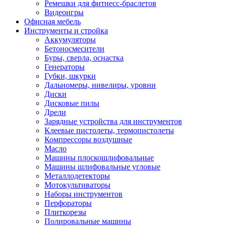
Ремешки для фитнесс-браслетов
Видеоигры
Офисная мебель
Инструменты и стройка
Аккумуляторы
Бетоносмесители
Буры, сверла, оснастка
Генераторы
Губки, шкурки
Дальномеры, нивелиры, уровни
Диски
Дисковые пилы
Дрели
Зарядные устройства для инструментов
Клеевые пистолеты, термопистолеты
Компрессоры воздушные
Масло
Машины плоскошлифовальные
Машины шлифовальные угловые
Металлодетекторы
Мотокультиваторы
Наборы инструментов
Перфораторы
Плиткорезы
Полировальные машины