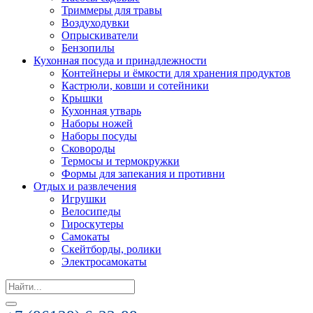
Триммеры для травы
Воздуходувки
Опрыскиватели
Бензопилы
Кухонная посуда и принадлежности
Контейнеры и ёмкости для хранения продуктов
Кастрюли, ковши и сотейники
Крышки
Кухонная утварь
Наборы ножей
Наборы посуды
Сковороды
Термосы и термокружки
Формы для запекания и противни
Отдых и развлечения
Игрушки
Велосипеды
Гироскутеры
Самокаты
Скейтборды, ролики
Электросамокаты
Search
for: