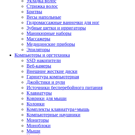
Укладка волос
Стрижка волос
Бритвы
Весы напольные
Гидромассажные ванночки для ног
Зубные щетки и ирригаторы
Маникюрные наборы
Массажеры
Медицинские приборы
Эпиляторы
Компьютеры и оргтехника
SSD накопители
Веб-камеры
Внешние жесткие диски
Гарнитура компьютерная
Джойстики и рули
Источники бесперебойного питания
Клавиатуры
Коврики для мыши
Колонки
Комплекты клавиатура+мышь
Компьютерные наушники
Мониторы
Моноблоки
Мыши