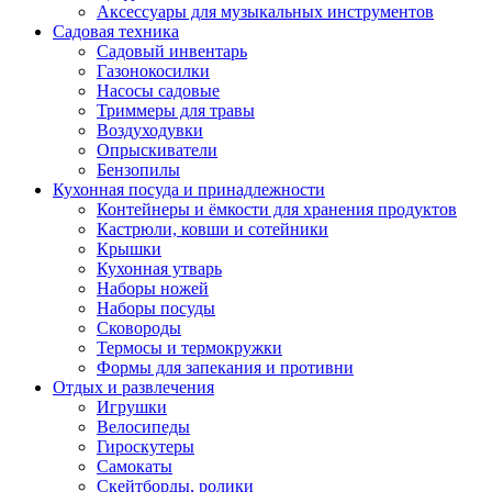
Аксессуары для музыкальных инструментов
Садовая техника
Садовый инвентарь
Газонокосилки
Насосы садовые
Триммеры для травы
Воздуходувки
Опрыскиватели
Бензопилы
Кухонная посуда и принадлежности
Контейнеры и ёмкости для хранения продуктов
Кастрюли, ковши и сотейники
Крышки
Кухонная утварь
Наборы ножей
Наборы посуды
Сковороды
Термосы и термокружки
Формы для запекания и противни
Отдых и развлечения
Игрушки
Велосипеды
Гироскутеры
Самокаты
Скейтборды, ролики