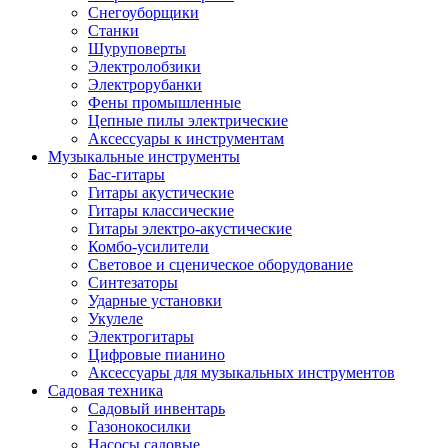
Снегоуборщики
Станки
Шуруповерты
Электролобзики
Электрорубанки
Фены промышленные
Цепные пилы электрические
Аксессуары к инструментам
Музыкальные инструменты
Бас-гитары
Гитары акустические
Гитары классические
Гитары электро-акустические
Комбо-усилители
Световое и сценическое оборудование
Синтезаторы
Ударные установки
Укулеле
Электрогитары
Цифровые пианино
Аксессуары для музыкальных инструментов
Садовая техника
Садовый инвентарь
Газонокосилки
Насосы садовые