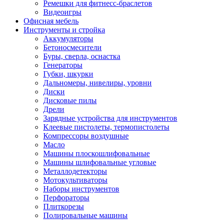
Ремешки для фитнесс-браслетов
Видеоигры
Офисная мебель
Инструменты и стройка
Аккумуляторы
Бетоносмесители
Буры, сверла, оснастка
Генераторы
Губки, шкурки
Дальномеры, нивелиры, уровни
Диски
Дисковые пилы
Дрели
Зарядные устройства для инструментов
Клеевые пистолеты, термопистолеты
Компрессоры воздушные
Масло
Машины плоскошлифовальные
Машины шлифовальные угловые
Металлодетекторы
Мотокультиваторы
Наборы инструментов
Перфораторы
Плиткорезы
Полировальные машины