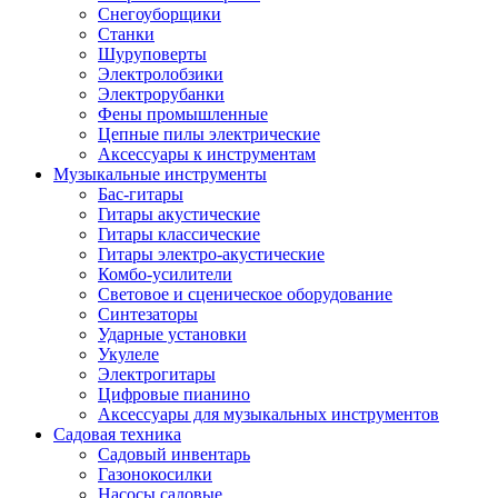
Снегоуборщики
Станки
Шуруповерты
Электролобзики
Электрорубанки
Фены промышленные
Цепные пилы электрические
Аксессуары к инструментам
Музыкальные инструменты
Бас-гитары
Гитары акустические
Гитары классические
Гитары электро-акустические
Комбо-усилители
Световое и сценическое оборудование
Синтезаторы
Ударные установки
Укулеле
Электрогитары
Цифровые пианино
Аксессуары для музыкальных инструментов
Садовая техника
Садовый инвентарь
Газонокосилки
Насосы садовые