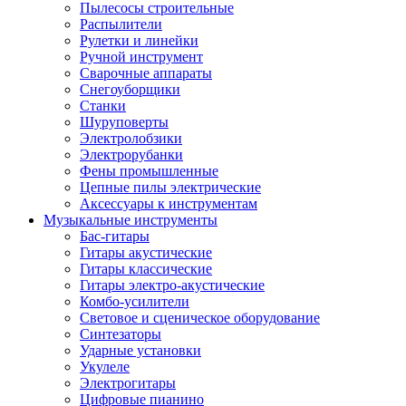
Пылесосы строительные
Распылители
Рулетки и линейки
Ручной инструмент
Сварочные аппараты
Снегоуборщики
Станки
Шуруповерты
Электролобзики
Электрорубанки
Фены промышленные
Цепные пилы электрические
Аксессуары к инструментам
Музыкальные инструменты
Бас-гитары
Гитары акустические
Гитары классические
Гитары электро-акустические
Комбо-усилители
Световое и сценическое оборудование
Синтезаторы
Ударные установки
Укулеле
Электрогитары
Цифровые пианино