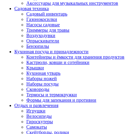
Аксессуары для музыкальных инструментов
Садовая техника
Садовый инвентарь
Газонокосилки
Насосы садовые
Триммеры для травы
Воздуходувки
Опрыскиватели
Бензопилы
Кухонная посуда и принадлежности
Контейнеры и ёмкости для хранения продуктов
Кастрюли, ковши и сотейники
Крышки
Кухонная утварь
Наборы ножей
Наборы посуды
Сковороды
Термосы и термокружки
Формы для запекания и противни
Отдых и развлечения
Игрушки
Велосипеды
Гироскутеры
Самокаты
Скейтборды, ролики