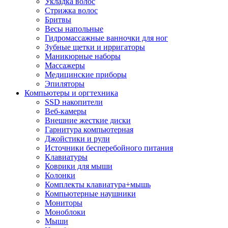
Укладка волос
Стрижка волос
Бритвы
Весы напольные
Гидромассажные ванночки для ног
Зубные щетки и ирригаторы
Маникюрные наборы
Массажеры
Медицинские приборы
Эпиляторы
Компьютеры и оргтехника
SSD накопители
Веб-камеры
Внешние жесткие диски
Гарнитура компьютерная
Джойстики и рули
Источники бесперебойного питания
Клавиатуры
Коврики для мыши
Колонки
Комплекты клавиатура+мышь
Компьютерные наушники
Мониторы
Моноблоки
Мыши