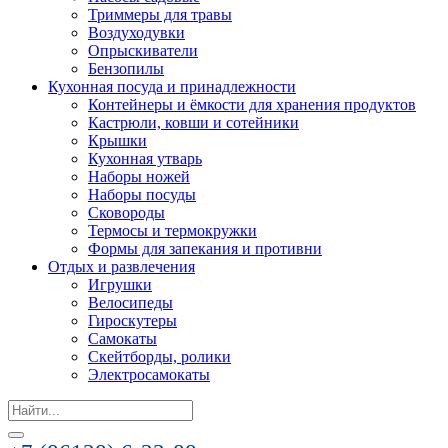
Триммеры для травы
Воздуходувки
Опрыскиватели
Бензопилы
Кухонная посуда и принадлежности
Контейнеры и ёмкости для хранения продуктов
Кастрюли, ковши и сотейники
Крышки
Кухонная утварь
Наборы ножей
Наборы посуды
Сковороды
Термосы и термокружки
Формы для запекания и противни
Отдых и развлечения
Игрушки
Велосипеды
Гироскутеры
Самокаты
Скейтборды, ролики
Электросамокаты
Search
for: