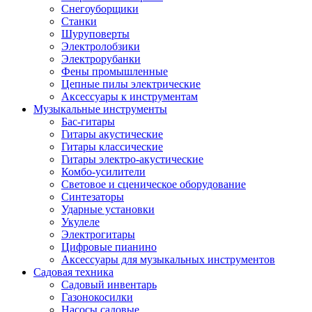
Снегоуборщики
Станки
Шуруповерты
Электролобзики
Электрорубанки
Фены промышленные
Цепные пилы электрические
Аксессуары к инструментам
Музыкальные инструменты
Бас-гитары
Гитары акустические
Гитары классические
Гитары электро-акустические
Комбо-усилители
Световое и сценическое оборудование
Синтезаторы
Ударные установки
Укулеле
Электрогитары
Цифровые пианино
Аксессуары для музыкальных инструментов
Садовая техника
Садовый инвентарь
Газонокосилки
Насосы садовые