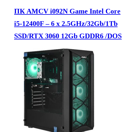
ПК AMCV i092N Game Intel Core
i5-12400F – 6 x 2.5GHz/32Gb/1Tb
SSD/RTX 3060 12Gb GDDR6 /DOS