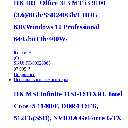
ПК IRU Office 313 MT i3 9100
(3.6)/8Gb/SSD240Gb/UHDG
630/Windows 10 Professional
64/GbitEth/400W/
0
out of 5
(0)
SKU: ГЛ-00026885
37 995
₽
Подробнее
Персональные компьютеры
ПК MSI Infinite 11SI-1611XRU Intel
Core i5 11400F, DDR4 16ГБ,
512ГБ(SSD), NVIDIA GeForce GTX