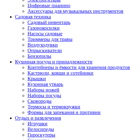
Цифровые пианино
Аксессуары для музыкальных инструментов
Садовая техника
Садовый инвентарь
Газонокосилки
Насосы садовые
Триммеры для травы
Воздуходувки
Опрыскиватели
Бензопилы
Кухонная посуда и принадлежности
Контейнеры и ёмкости для хранения продуктов
Кастрюли, ковши и сотейники
Крышки
Кухонная утварь
Наборы ножей
Наборы посуды
Сковороды
Термосы и термокружки
Формы для запекания и противни
Отдых и развлечения
Игрушки
Велосипеды
Гироскутеры