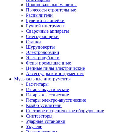
Полировальные машины
Пылесосы строительные
Распылители
Рулетки и линейки
Ручной инструмент
Сварочные аппараты
Снегоуборщики
Станки
Шуруповерты
Электролобзики
Электрорубанки
Фены промышленные
Цепные пилы электрические
Аксессуары к инструментам
Музыкальные инструменты
Бас-гитары
Гитары акустические
Гитары классические
Гитары электро-акустические
Комбо-усилители
Световое и сценическое оборудование
Синтезаторы
Ударные установки
Укулеле
Электрогитары