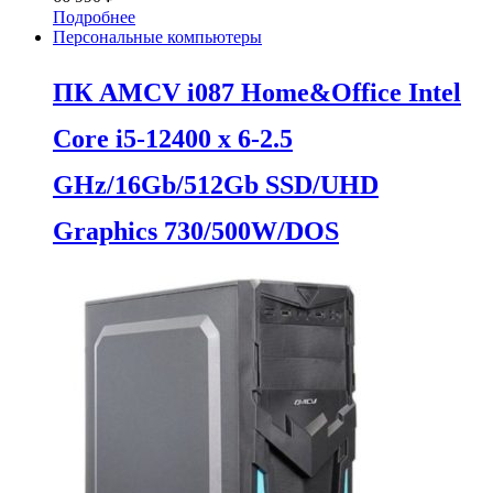
Подробнее
Персональные компьютеры
ПК AMCV i087 Home&Office Intel
Core i5-12400 x 6-2.5
GHz/16Gb/512Gb SSD/UHD
Graphics 730/500W/DOS