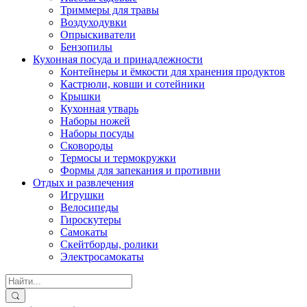
Триммеры для травы
Воздуходувки
Опрыскиватели
Бензопилы
Кухонная посуда и принадлежности
Контейнеры и ёмкости для хранения продуктов
Кастрюли, ковши и сотейники
Крышки
Кухонная утварь
Наборы ножей
Наборы посуды
Сковороды
Термосы и термокружки
Формы для запекания и противни
Отдых и развлечения
Игрушки
Велосипеды
Гироскутеры
Самокаты
Скейтборды, ролики
Электросамокаты
Search
for: