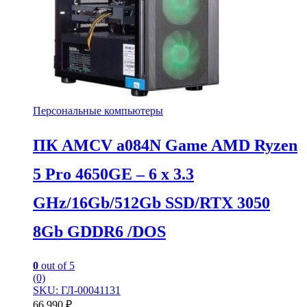
Персональные компьютеры
ПК AMCV a084N Game AMD Ryzen
5 Pro 4650GE – 6 x 3.3
GHz/16Gb/512Gb SSD/RTX 3050
8Gb GDDR6 /DOS
0
out of 5
(0)
SKU: ГЛ-00041131
66 990
₽