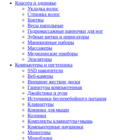
Красота и здоровье
Укладка волос
Стрижка волос
Бритвы
Весы напольные
Гидромассажные ванночки для ног
Зубные щетки и ирригаторы
Маникюрные наборы
Массажеры
Медицинские приборы
Эпиляторы
Компьютеры и оргтехника
SSD накопители
Веб-камеры
Внешние жесткие диски
Гарнитура компьютерная
Джойстики и рули
Источники бесперебойного питания
Клавиатуры
Коврики для мыши
Колонки
Комплекты клавиатура+мышь
Компьютерные наушники
Мониторы
Моноблоки