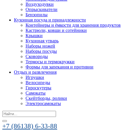
Воздуходувки
Опрыскиватели
Бензопилы
Кухонная посуда и принадлежности
Контейнеры и ёмкости для хранения продуктов
Кастрюли, ковши и сотейники
Крышки
Кухонная утварь
Наборы ножей
Наборы посуды
Сковороды
Термосы и термокружки
Формы для запекания и противни
Отдых и развлечения
Игрушки
Велосипеды
Гироскутеры
Самокаты
Скейтборды, ролики
Электросамокаты
Search
for:
+7 (86138) 6-33-88