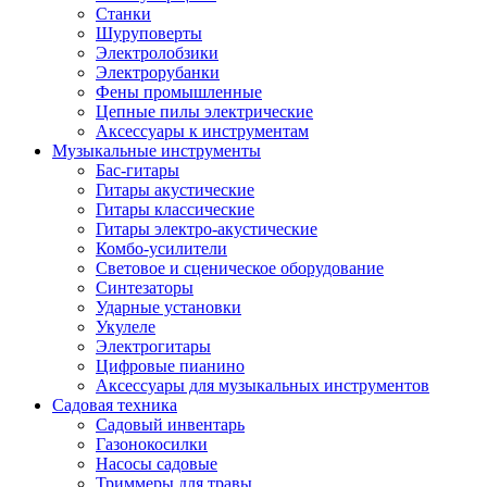
Станки
Шуруповерты
Электролобзики
Электрорубанки
Фены промышленные
Цепные пилы электрические
Аксессуары к инструментам
Музыкальные инструменты
Бас-гитары
Гитары акустические
Гитары классические
Гитары электро-акустические
Комбо-усилители
Световое и сценическое оборудование
Синтезаторы
Ударные установки
Укулеле
Электрогитары
Цифровые пианино
Аксессуары для музыкальных инструментов
Садовая техника
Садовый инвентарь
Газонокосилки
Насосы садовые
Триммеры для травы