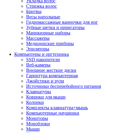
Укладка волос
Стрижка волос
Бритвы
Весы напольные
Гидромассажные ванночки для ног
Зубные щетки и ирригаторы
Маникюрные наборы
Массажеры
Медицинские приборы
Эпиляторы
Компьютеры и оргтехника
SSD накопители
Веб-камеры
Внешние жесткие диски
Гарнитура компьютерная
Джойстики и рули
Источники бесперебойного питания
Клавиатуры
Коврики для мыши
Колонки
Комплекты клавиатура+мышь
Компьютерные наушники
Мониторы
Моноблоки
Мыши