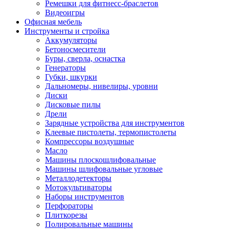
Ремешки для фитнесс-браслетов
Видеоигры
Офисная мебель
Инструменты и стройка
Аккумуляторы
Бетоносмесители
Буры, сверла, оснастка
Генераторы
Губки, шкурки
Дальномеры, нивелиры, уровни
Диски
Дисковые пилы
Дрели
Зарядные устройства для инструментов
Клеевые пистолеты, термопистолеты
Компрессоры воздушные
Масло
Машины плоскошлифовальные
Машины шлифовальные угловые
Металлодетекторы
Мотокультиваторы
Наборы инструментов
Перфораторы
Плиткорезы
Полировальные машины