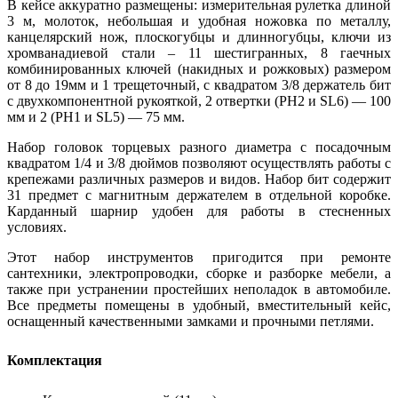
В кейсе аккуратно размещены: измерительная рулетка длиной
3 м, молоток, небольшая и удобная ножовка по металлу,
канцелярский нож, плоскогубцы и длинногубцы, ключи из
хромванадиевой стали – 11 шестигранных, 8 гаечных
комбинированных ключей (накидных и рожковых) размером
от 8 до 19мм и 1 трещеточный, с квадратом 3/8 держатель бит
с двухкомпонентной рукояткой, 2 отвертки (PH2 и SL6) — 100
мм и 2 (PH1 и SL5) — 75 мм.
Набор головок торцевых разного диаметра с посадочным
квадратом 1/4 и 3/8 дюймов позволяют осуществлять работы с
крепежами различных размеров и видов. Набор бит содержит
31 предмет с магнитным держателем в отдельной коробке.
Карданный шарнир удобен для работы в стесненных
условиях.
Этот набор инструментов пригодится при ремонте
сантехники, электропроводки, сборке и разборке мебели, а
также при устранении простейших неполадок в автомобиле.
Все предметы помещены в удобный, вместительный кейс,
оснащенный качественными замками и прочными петлями.
Комплектация