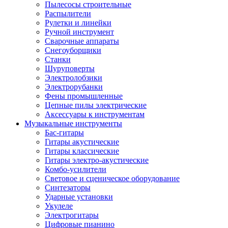
Пылесосы строительные
Распылители
Рулетки и линейки
Ручной инструмент
Сварочные аппараты
Снегоуборщики
Станки
Шуруповерты
Электролобзики
Электрорубанки
Фены промышленные
Цепные пилы электрические
Аксессуары к инструментам
Музыкальные инструменты
Бас-гитары
Гитары акустические
Гитары классические
Гитары электро-акустические
Комбо-усилители
Световое и сценическое оборудование
Синтезаторы
Ударные установки
Укулеле
Электрогитары
Цифровые пианино