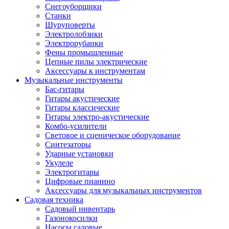
Снегоуборщики
Станки
Шуруповерты
Электролобзики
Электрорубанки
Фены промышленные
Цепные пилы электрические
Аксессуары к инструментам
Музыкальные инструменты
Бас-гитары
Гитары акустические
Гитары классические
Гитары электро-акустические
Комбо-усилители
Световое и сценическое оборудование
Синтезаторы
Ударные установки
Укулеле
Электрогитары
Цифровые пианино
Аксессуары для музыкальных инструментов
Садовая техника
Садовый инвентарь
Газонокосилки
Насосы садовые