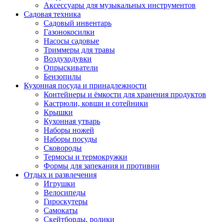
Аксессуары для музыкальных инструментов
Садовая техника
Садовый инвентарь
Газонокосилки
Насосы садовые
Триммеры для травы
Воздуходувки
Опрыскиватели
Бензопилы
Кухонная посуда и принадлежности
Контейнеры и ёмкости для хранения продуктов
Кастрюли, ковши и сотейники
Крышки
Кухонная утварь
Наборы ножей
Наборы посуды
Сковороды
Термосы и термокружки
Формы для запекания и противни
Отдых и развлечения
Игрушки
Велосипеды
Гироскутеры
Самокаты
Скейтборды, ролики