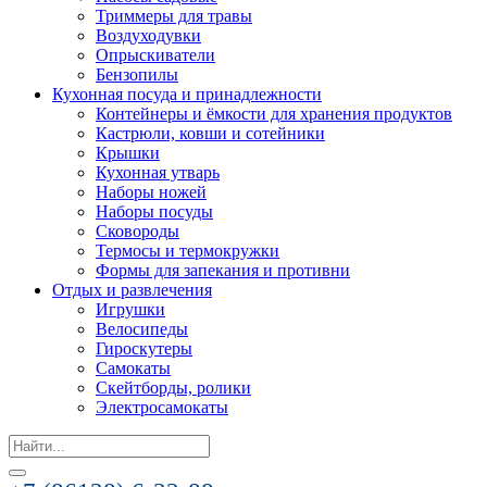
Триммеры для травы
Воздуходувки
Опрыскиватели
Бензопилы
Кухонная посуда и принадлежности
Контейнеры и ёмкости для хранения продуктов
Кастрюли, ковши и сотейники
Крышки
Кухонная утварь
Наборы ножей
Наборы посуды
Сковороды
Термосы и термокружки
Формы для запекания и противни
Отдых и развлечения
Игрушки
Велосипеды
Гироскутеры
Самокаты
Скейтборды, ролики
Электросамокаты
Search
for: