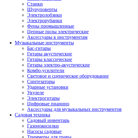
Станки
Шуруповерты
Электролобзики
Электрорубанки
Фены промышленные
Цепные пилы электрические
Аксессуары к инструментам
Музыкальные инструменты
Бас-гитары
Гитары акустические
Гитары классические
Гитары электро-акустические
Комбо-усилители
Световое и сценическое оборудование
Синтезаторы
Ударные установки
Укулеле
Электрогитары
Цифровые пианино
Аксессуары для музыкальных инструментов
Садовая техника
Садовый инвентарь
Газонокосилки
Насосы садовые
Триммеры для травы