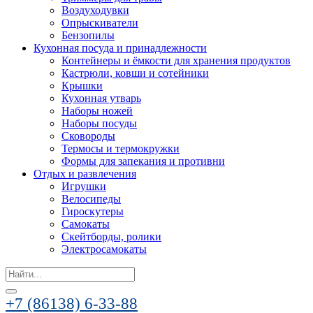
Воздуходувки
Опрыскиватели
Бензопилы
Кухонная посуда и принадлежности
Контейнеры и ёмкости для хранения продуктов
Кастрюли, ковши и сотейники
Крышки
Кухонная утварь
Наборы ножей
Наборы посуды
Сковороды
Термосы и термокружки
Формы для запекания и противни
Отдых и развлечения
Игрушки
Велосипеды
Гироскутеры
Самокаты
Скейтборды, ролики
Электросамокаты
Search
for:
+7 (86138) 6-33-88