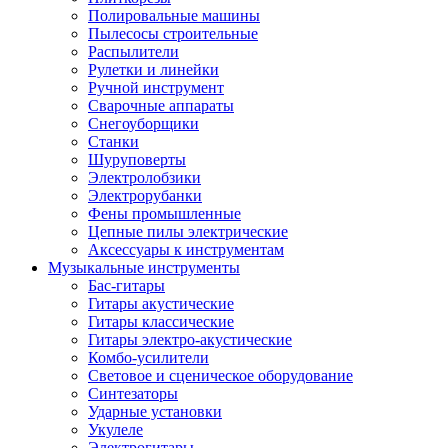
Полировальные машины
Пылесосы строительные
Распылители
Рулетки и линейки
Ручной инструмент
Сварочные аппараты
Снегоуборщики
Станки
Шуруповерты
Электролобзики
Электрорубанки
Фены промышленные
Цепные пилы электрические
Аксессуары к инструментам
Музыкальные инструменты
Бас-гитары
Гитары акустические
Гитары классические
Гитары электро-акустические
Комбо-усилители
Световое и сценическое оборудование
Синтезаторы
Ударные установки
Укулеле
Электрогитары