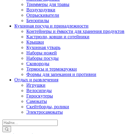
Триммеры для травы
Воздуходувки
Опрыскиватели
Бензопилы
Кухонная посуда и принадлежности
Контейнеры и ёмкости для хранения продуктов
Кастрюли, ковши и сотейники
Крышки
Кухонная утварь
Наборы ножей
Наборы посуды
Сковороды
Термосы и термокружки
Формы для запекания и противни
Отдых и развлечения
Игрушки
Велосипеды
Гироскутеры
Самокаты
Скейтборды, ролики
Электросамокаты
Search
for: