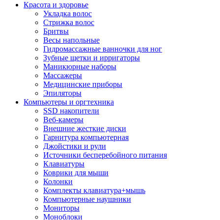
Красота и здоровье
Укладка волос
Стрижка волос
Бритвы
Весы напольные
Гидромассажные ванночки для ног
Зубные щетки и ирригаторы
Маникюрные наборы
Массажеры
Медицинские приборы
Эпиляторы
Компьютеры и оргтехника
SSD накопители
Веб-камеры
Внешние жесткие диски
Гарнитура компьютерная
Джойстики и рули
Источники бесперебойного питания
Клавиатуры
Коврики для мыши
Колонки
Комплекты клавиатура+мышь
Компьютерные наушники
Мониторы
Моноблоки