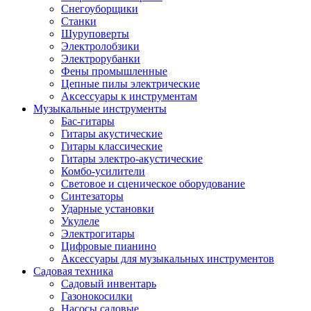
Снегоуборщики
Станки
Шуруповерты
Электролобзики
Электрорубанки
Фены промышленные
Цепные пилы электрические
Аксессуары к инструментам
Музыкальные инструменты
Бас-гитары
Гитары акустические
Гитары классические
Гитары электро-акустические
Комбо-усилители
Световое и сценическое оборудование
Синтезаторы
Ударные установки
Укулеле
Электрогитары
Цифровые пианино
Аксессуары для музыкальных инструментов
Садовая техника
Садовый инвентарь
Газонокосилки
Насосы садовые