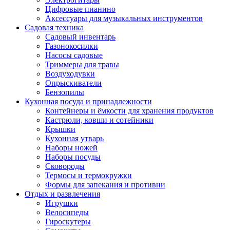
Цифровые пианино
Аксессуары для музыкальных инструментов
Садовая техника
Садовый инвентарь
Газонокосилки
Насосы садовые
Триммеры для травы
Воздуходувки
Опрыскиватели
Бензопилы
Кухонная посуда и принадлежности
Контейнеры и ёмкости для хранения продуктов
Кастрюли, ковши и сотейники
Крышки
Кухонная утварь
Наборы ножей
Наборы посуды
Сковороды
Термосы и термокружки
Формы для запекания и противни
Отдых и развлечения
Игрушки
Велосипеды
Гироскутеры