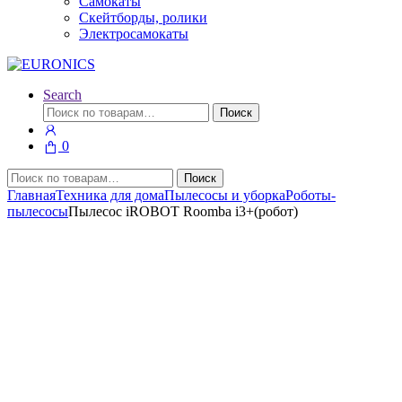
Самокаты
Скейтборды, ролики
Электросамокаты
Search
Искать:
Поиск
0
Искать:
Поиск
Главная
Техника для дома
Пылесосы и уборка
Роботы-
пылесосы
Пылесос iROBOT Roomba i3+(робот)