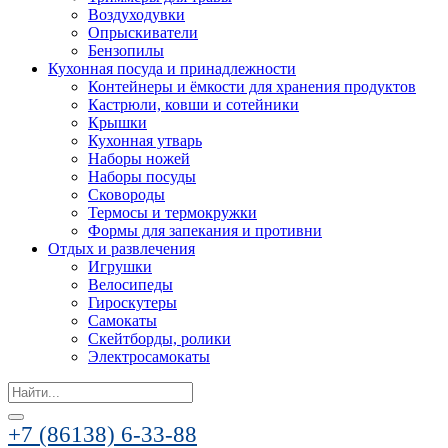
Воздуходувки
Опрыскиватели
Бензопилы
Кухонная посуда и принадлежности
Контейнеры и ёмкости для хранения продуктов
Кастрюли, ковши и сотейники
Крышки
Кухонная утварь
Наборы ножей
Наборы посуды
Сковороды
Термосы и термокружки
Формы для запекания и противни
Отдых и развлечения
Игрушки
Велосипеды
Гироскутеры
Самокаты
Скейтборды, ролики
Электросамокаты
Search
for:
+7 (86138) 6-33-88