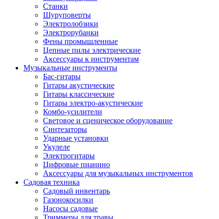
Станки
Шуруповерты
Электролобзики
Электрорубанки
Фены промышленные
Цепные пилы электрические
Аксессуары к инструментам
Музыкальные инструменты
Бас-гитары
Гитары акустические
Гитары классические
Гитары электро-акустические
Комбо-усилители
Световое и сценическое оборудование
Синтезаторы
Ударные установки
Укулеле
Электрогитары
Цифровые пианино
Аксессуары для музыкальных инструментов
Садовая техника
Садовый инвентарь
Газонокосилки
Насосы садовые
Триммеры для травы