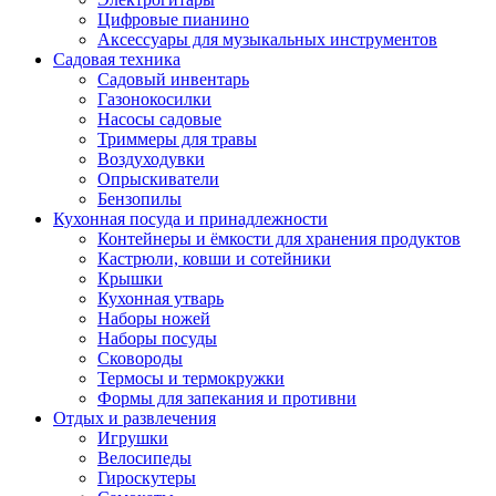
Цифровые пианино
Аксессуары для музыкальных инструментов
Садовая техника
Садовый инвентарь
Газонокосилки
Насосы садовые
Триммеры для травы
Воздуходувки
Опрыскиватели
Бензопилы
Кухонная посуда и принадлежности
Контейнеры и ёмкости для хранения продуктов
Кастрюли, ковши и сотейники
Крышки
Кухонная утварь
Наборы ножей
Наборы посуды
Сковороды
Термосы и термокружки
Формы для запекания и противни
Отдых и развлечения
Игрушки
Велосипеды
Гироскутеры