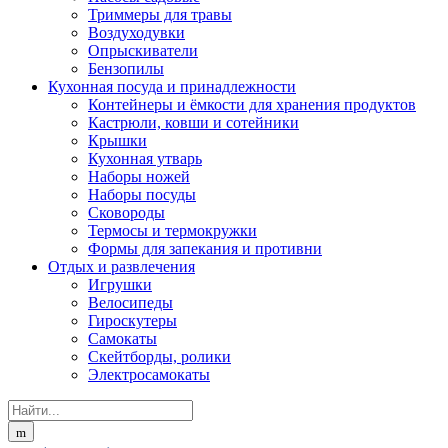
Триммеры для травы
Воздуходувки
Опрыскиватели
Бензопилы
Кухонная посуда и принадлежности
Контейнеры и ёмкости для хранения продуктов
Кастрюли, ковши и сотейники
Крышки
Кухонная утварь
Наборы ножей
Наборы посуды
Сковороды
Термосы и термокружки
Формы для запекания и противни
Отдых и развлечения
Игрушки
Велосипеды
Гироскутеры
Самокаты
Скейтборды, ролики
Электросамокаты
Search
for: