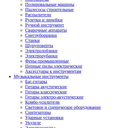
Полировальные машины
Пылесосы строительные
Распылители
Рулетки и линейки
Ручной инструмент
Сварочные аппараты
Снегоуборщики
Станки
Шуруповерты
Электролобзики
Электрорубанки
Фены промышленные
Цепные пилы электрические
Аксессуары к инструментам
Музыкальные инструменты
Бас-гитары
Гитары акустические
Гитары классические
Гитары электро-акустические
Комбо-усилители
Световое и сценическое оборудование
Синтезаторы
Ударные установки
Укулеле
Электрогитары