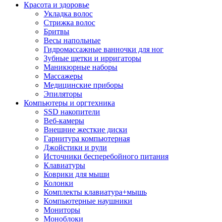
Красота и здоровье
Укладка волос
Стрижка волос
Бритвы
Весы напольные
Гидромассажные ванночки для ног
Зубные щетки и ирригаторы
Маникюрные наборы
Массажеры
Медицинские приборы
Эпиляторы
Компьютеры и оргтехника
SSD накопители
Веб-камеры
Внешние жесткие диски
Гарнитура компьютерная
Джойстики и рули
Источники бесперебойного питания
Клавиатуры
Коврики для мыши
Колонки
Комплекты клавиатура+мышь
Компьютерные наушники
Мониторы
Моноблоки