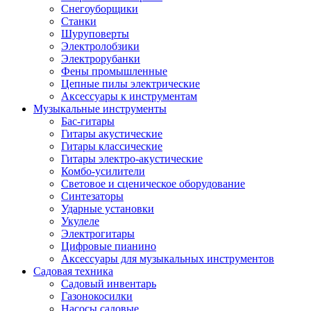
Снегоуборщики
Станки
Шуруповерты
Электролобзики
Электрорубанки
Фены промышленные
Цепные пилы электрические
Аксессуары к инструментам
Музыкальные инструменты
Бас-гитары
Гитары акустические
Гитары классические
Гитары электро-акустические
Комбо-усилители
Световое и сценическое оборудование
Синтезаторы
Ударные установки
Укулеле
Электрогитары
Цифровые пианино
Аксессуары для музыкальных инструментов
Садовая техника
Садовый инвентарь
Газонокосилки
Насосы садовые