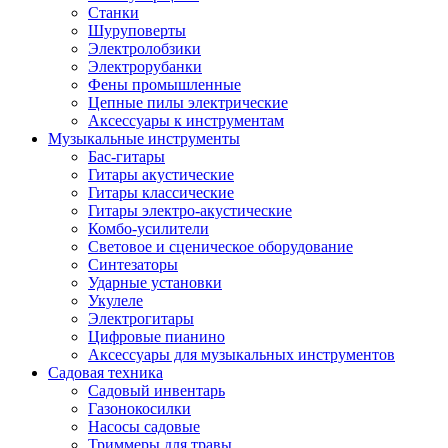
Станки
Шуруповерты
Электролобзики
Электрорубанки
Фены промышленные
Цепные пилы электрические
Аксессуары к инструментам
Музыкальные инструменты
Бас-гитары
Гитары акустические
Гитары классические
Гитары электро-акустические
Комбо-усилители
Световое и сценическое оборудование
Синтезаторы
Ударные установки
Укулеле
Электрогитары
Цифровые пианино
Аксессуары для музыкальных инструментов
Садовая техника
Садовый инвентарь
Газонокосилки
Насосы садовые
Триммеры для травы