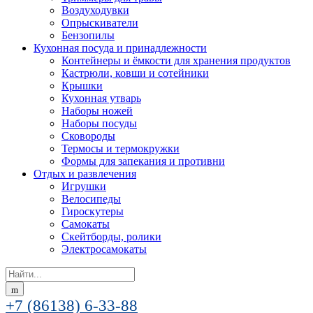
Воздуходувки
Опрыскиватели
Бензопилы
Кухонная посуда и принадлежности
Контейнеры и ёмкости для хранения продуктов
Кастрюли, ковши и сотейники
Крышки
Кухонная утварь
Наборы ножей
Наборы посуды
Сковороды
Термосы и термокружки
Формы для запекания и противни
Отдых и развлечения
Игрушки
Велосипеды
Гироскутеры
Самокаты
Скейтборды, ролики
Электросамокаты
Search
for:
+7 (86138) 6-33-88