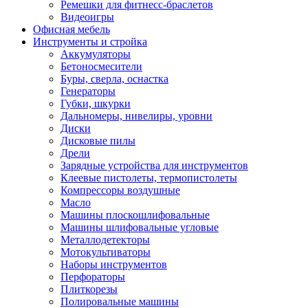
Ремешки для фитнесс-браслетов
Видеоигры
Офисная мебель
Инструменты и стройка
Аккумуляторы
Бетоносмесители
Буры, сверла, оснастка
Генераторы
Губки, шкурки
Дальномеры, нивелиры, уровни
Диски
Дисковые пилы
Дрели
Зарядные устройства для инструментов
Клеевые пистолеты, термопистолеты
Компрессоры воздушные
Масло
Машины плоскошлифовальные
Машины шлифовальные угловые
Металлодетекторы
Мотокультиваторы
Наборы инструментов
Перфораторы
Плиткорезы
Полировальные машины