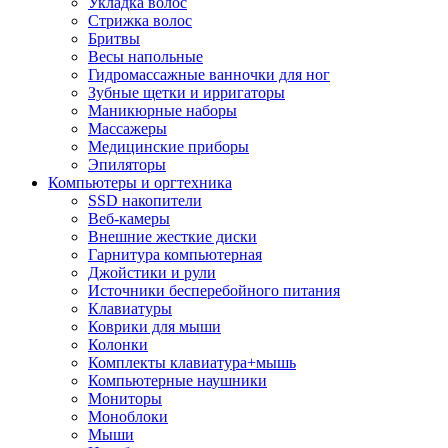
Укладка волос
Стрижка волос
Бритвы
Весы напольные
Гидромассажные ванночки для ног
Зубные щетки и ирригаторы
Маникюрные наборы
Массажеры
Медицинские приборы
Эпиляторы
Компьютеры и оргтехника
SSD накопители
Веб-камеры
Внешние жесткие диски
Гарнитура компьютерная
Джойстики и рули
Источники бесперебойного питания
Клавиатуры
Коврики для мыши
Колонки
Комплекты клавиатура+мышь
Компьютерные наушники
Мониторы
Моноблоки
Мыши