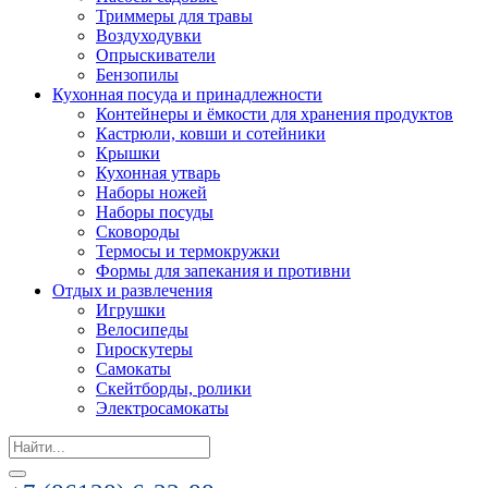
Триммеры для травы
Воздуходувки
Опрыскиватели
Бензопилы
Кухонная посуда и принадлежности
Контейнеры и ёмкости для хранения продуктов
Кастрюли, ковши и сотейники
Крышки
Кухонная утварь
Наборы ножей
Наборы посуды
Сковороды
Термосы и термокружки
Формы для запекания и противни
Отдых и развлечения
Игрушки
Велосипеды
Гироскутеры
Самокаты
Скейтборды, ролики
Электросамокаты
Search
for: