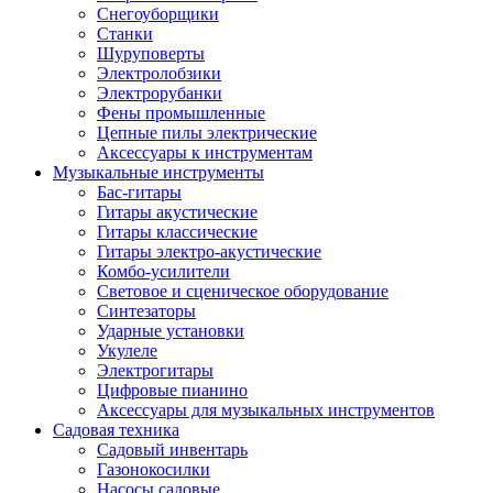
Снегоуборщики
Станки
Шуруповерты
Электролобзики
Электрорубанки
Фены промышленные
Цепные пилы электрические
Аксессуары к инструментам
Музыкальные инструменты
Бас-гитары
Гитары акустические
Гитары классические
Гитары электро-акустические
Комбо-усилители
Световое и сценическое оборудование
Синтезаторы
Ударные установки
Укулеле
Электрогитары
Цифровые пианино
Аксессуары для музыкальных инструментов
Садовая техника
Садовый инвентарь
Газонокосилки
Насосы садовые