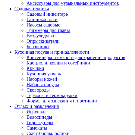
Аксессуары для музыкальных инструментов
Садовая техника
Садовый инвентарь
Газонокосилки
Насосы садовые
Триммеры для травы
Воздуходувки
Опрыскиватели
Бензопилы
Кухонная посуда и принадлежности
Контейнеры и ёмкости для хранения продуктов
Кастрюли, ковши и сотейники
Крышки
Кухонная утварь
Наборы ножей
Наборы посуды
Сковороды
Термосы и термокружки
Формы для запекания и противни
Отдых и развлечения
Игрушки
Велосипеды
Гироскутеры
Самокаты
Скейтборды, ролики