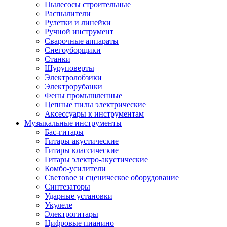
Пылесосы строительные
Распылители
Рулетки и линейки
Ручной инструмент
Сварочные аппараты
Снегоуборщики
Станки
Шуруповерты
Электролобзики
Электрорубанки
Фены промышленные
Цепные пилы электрические
Аксессуары к инструментам
Музыкальные инструменты
Бас-гитары
Гитары акустические
Гитары классические
Гитары электро-акустические
Комбо-усилители
Световое и сценическое оборудование
Синтезаторы
Ударные установки
Укулеле
Электрогитары
Цифровые пианино