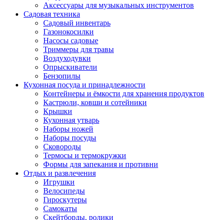
Аксессуары для музыкальных инструментов
Садовая техника
Садовый инвентарь
Газонокосилки
Насосы садовые
Триммеры для травы
Воздуходувки
Опрыскиватели
Бензопилы
Кухонная посуда и принадлежности
Контейнеры и ёмкости для хранения продуктов
Кастрюли, ковши и сотейники
Крышки
Кухонная утварь
Наборы ножей
Наборы посуды
Сковороды
Термосы и термокружки
Формы для запекания и противни
Отдых и развлечения
Игрушки
Велосипеды
Гироскутеры
Самокаты
Скейтборды, ролики