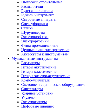
Пылесосы строительные
Распылители
Рулетки и линейки
Ручной инструмент
Сварочные аппараты
Снегоуборщики
Станки
Шуруповерты
Электролобзики
Электрорубанки
Фены промышленные
Цепные пилы электрические
Аксессуары к инструментам
Музыкальные инструменты
Бас-гитары
Гитары акустические
Гитары классические
Гитары электро-акустические
Комбо-усилители
Световое и сценическое оборудование
Синтезаторы
Ударные установки
Укулеле
Электрогитары
Цифровые пианино