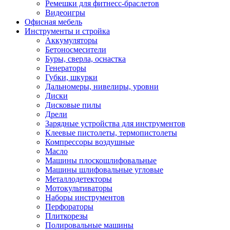
Ремешки для фитнесс-браслетов
Видеоигры
Офисная мебель
Инструменты и стройка
Аккумуляторы
Бетоносмесители
Буры, сверла, оснастка
Генераторы
Губки, шкурки
Дальномеры, нивелиры, уровни
Диски
Дисковые пилы
Дрели
Зарядные устройства для инструментов
Клеевые пистолеты, термопистолеты
Компрессоры воздушные
Масло
Машины плоскошлифовальные
Машины шлифовальные угловые
Металлодетекторы
Мотокультиваторы
Наборы инструментов
Перфораторы
Плиткорезы
Полировальные машины