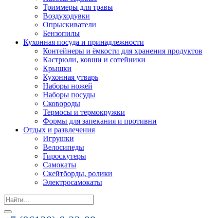
Триммеры для травы
Воздуходувки
Опрыскиватели
Бензопилы
Кухонная посуда и принадлежности
Контейнеры и ёмкости для хранения продуктов
Кастрюли, ковши и сотейники
Крышки
Кухонная утварь
Наборы ножей
Наборы посуды
Сковороды
Термосы и термокружки
Формы для запекания и противни
Отдых и развлечения
Игрушки
Велосипеды
Гироскутеры
Самокаты
Скейтборды, ролики
Электросамокаты
Search
for: