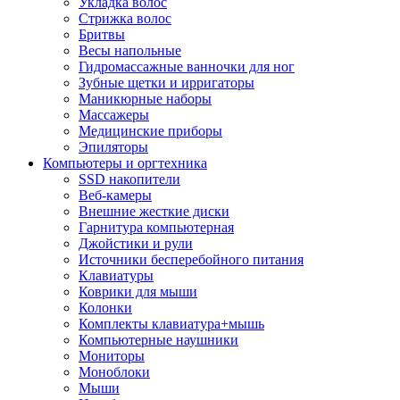
Укладка волос
Стрижка волос
Бритвы
Весы напольные
Гидромассажные ванночки для ног
Зубные щетки и ирригаторы
Маникюрные наборы
Массажеры
Медицинские приборы
Эпиляторы
Компьютеры и оргтехника
SSD накопители
Веб-камеры
Внешние жесткие диски
Гарнитура компьютерная
Джойстики и рули
Источники бесперебойного питания
Клавиатуры
Коврики для мыши
Колонки
Комплекты клавиатура+мышь
Компьютерные наушники
Мониторы
Моноблоки
Мыши