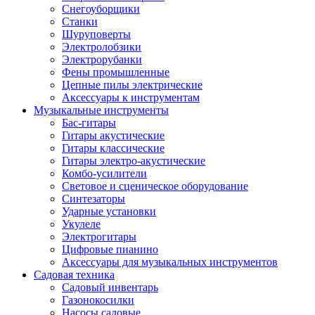
Снегоуборщики
Станки
Шуруповерты
Электролобзики
Электрорубанки
Фены промышленные
Цепные пилы электрические
Аксессуары к инструментам
Музыкальные инструменты
Бас-гитары
Гитары акустические
Гитары классические
Гитары электро-акустические
Комбо-усилители
Световое и сценическое оборудование
Синтезаторы
Ударные установки
Укулеле
Электрогитары
Цифровые пианино
Аксессуары для музыкальных инструментов
Садовая техника
Садовый инвентарь
Газонокосилки
Насосы садовые