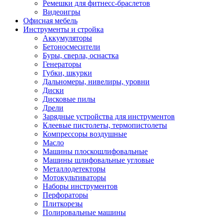
Ремешки для фитнесс-браслетов
Видеоигры
Офисная мебель
Инструменты и стройка
Аккумуляторы
Бетоносмесители
Буры, сверла, оснастка
Генераторы
Губки, шкурки
Дальномеры, нивелиры, уровни
Диски
Дисковые пилы
Дрели
Зарядные устройства для инструментов
Клеевые пистолеты, термопистолеты
Компрессоры воздушные
Масло
Машины плоскошлифовальные
Машины шлифовальные угловые
Металлодетекторы
Мотокультиваторы
Наборы инструментов
Перфораторы
Плиткорезы
Полировальные машины