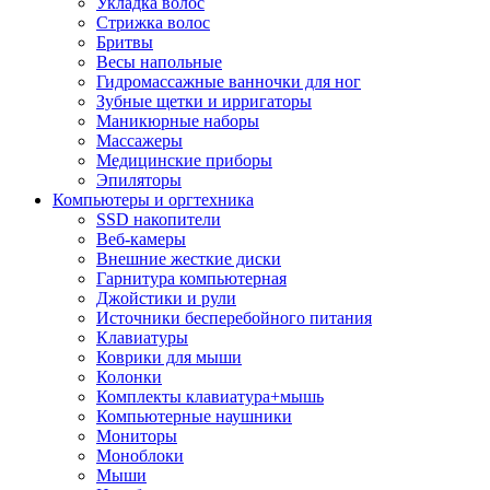
Укладка волос
Стрижка волос
Бритвы
Весы напольные
Гидромассажные ванночки для ног
Зубные щетки и ирригаторы
Маникюрные наборы
Массажеры
Медицинские приборы
Эпиляторы
Компьютеры и оргтехника
SSD накопители
Веб-камеры
Внешние жесткие диски
Гарнитура компьютерная
Джойстики и рули
Источники бесперебойного питания
Клавиатуры
Коврики для мыши
Колонки
Комплекты клавиатура+мышь
Компьютерные наушники
Мониторы
Моноблоки
Мыши