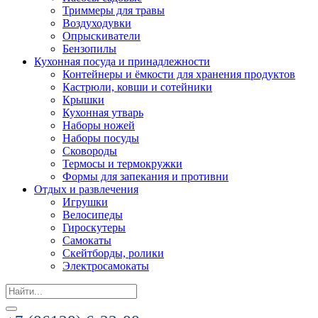
Триммеры для травы
Воздуходувки
Опрыскиватели
Бензопилы
Кухонная посуда и принадлежности
Контейнеры и ёмкости для хранения продуктов
Кастрюли, ковши и сотейники
Крышки
Кухонная утварь
Наборы ножей
Наборы посуды
Сковороды
Термосы и термокружки
Формы для запекания и противни
Отдых и развлечения
Игрушки
Велосипеды
Гироскутеры
Самокаты
Скейтборды, ролики
Электросамокаты
Search
for: