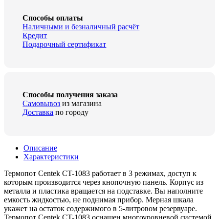
quantity
Способы оплаты
Наличными и безналичный расчёт
Кредит
Подарочный сертификат
Способы получения заказа
Самовывоз
из магазина
Доставка
по городу
Описание
Характеристики
Термопот Centek CT-1083 работает в 3 режимах, доступ к
которым производится через кнопочную панель. Корпус из
металла и пластика вращается на подставке. Вы наполните
емкость жидкостью, не поднимая прибор. Мерная шкала
укажет на остаток содержимого в 5-литровом резервуаре.
Термопот Centek CT-1083 оснащен многоуровневой системой