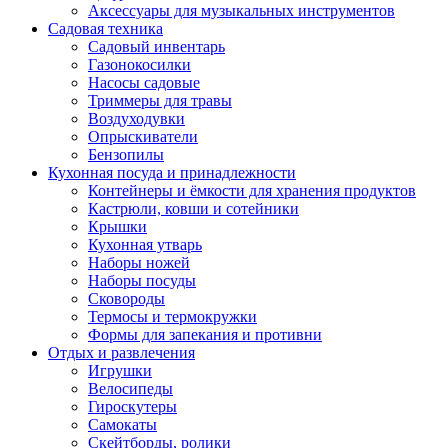
Аксессуары для музыкальных инструментов
Садовая техника
Садовый инвентарь
Газонокосилки
Насосы садовые
Триммеры для травы
Воздуходувки
Опрыскиватели
Бензопилы
Кухонная посуда и принадлежности
Контейнеры и ёмкости для хранения продуктов
Кастрюли, ковши и сотейники
Крышки
Кухонная утварь
Наборы ножей
Наборы посуды
Сковороды
Термосы и термокружки
Формы для запекания и противни
Отдых и развлечения
Игрушки
Велосипеды
Гироскутеры
Самокаты
Скейтборды, ролики