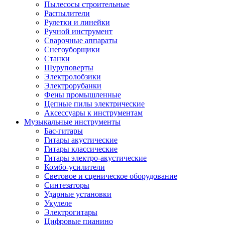
Пылесосы строительные
Распылители
Рулетки и линейки
Ручной инструмент
Сварочные аппараты
Снегоуборщики
Станки
Шуруповерты
Электролобзики
Электрорубанки
Фены промышленные
Цепные пилы электрические
Аксессуары к инструментам
Музыкальные инструменты
Бас-гитары
Гитары акустические
Гитары классические
Гитары электро-акустические
Комбо-усилители
Световое и сценическое оборудование
Синтезаторы
Ударные установки
Укулеле
Электрогитары
Цифровые пианино