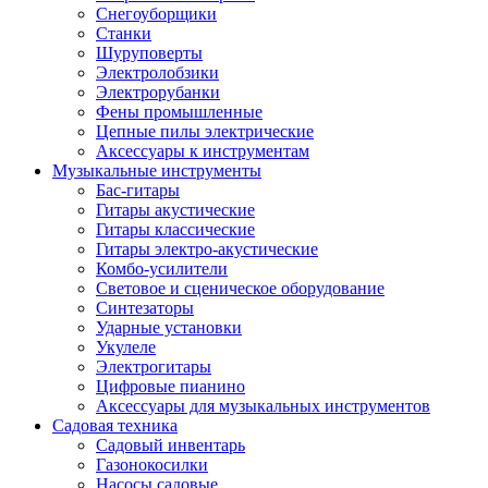
Снегоуборщики
Станки
Шуруповерты
Электролобзики
Электрорубанки
Фены промышленные
Цепные пилы электрические
Аксессуары к инструментам
Музыкальные инструменты
Бас-гитары
Гитары акустические
Гитары классические
Гитары электро-акустические
Комбо-усилители
Световое и сценическое оборудование
Синтезаторы
Ударные установки
Укулеле
Электрогитары
Цифровые пианино
Аксессуары для музыкальных инструментов
Садовая техника
Садовый инвентарь
Газонокосилки
Насосы садовые