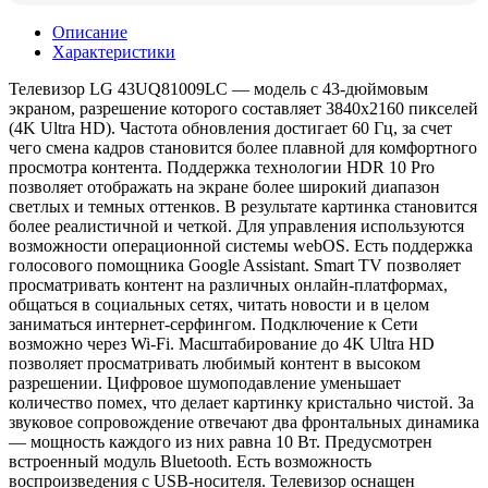
Описание
Характеристики
Телевизор LG 43UQ81009LC — модель с 43-дюймовым
экраном, разрешение которого составляет 3840х2160 пикселей
(4K Ultra HD). Частота обновления достигает 60 Гц, за счет
чего смена кадров становится более плавной для комфортного
просмотра контента. Поддержка технологии HDR 10 Pro
позволяет отображать на экране более широкий диапазон
светлых и темных оттенков. В результате картинка становится
более реалистичной и четкой. Для управления используются
возможности операционной системы webOS. Есть поддержка
голосового помощника Google Assistant. Smart TV позволяет
просматривать контент на различных онлайн-платформах,
общаться в социальных сетях, читать новости и в целом
заниматься интернет-серфингом. Подключение к Сети
возможно через Wi-Fi. Масштабирование до 4K Ultra HD
позволяет просматривать любимый контент в высоком
разрешении. Цифровое шумоподавление уменьшает
количество помех, что делает картинку кристально чистой. За
звуковое сопровождение отвечают два фронтальных динамика
— мощность каждого из них равна 10 Вт. Предусмотрен
встроенный модуль Bluetooth. Есть возможность
воспроизведения с USB-носителя. Телевизор оснащен