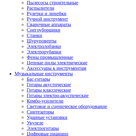
Пылесосы строительные
Распылители
Рулетки и линейки
Ручной инструмент
Сварочные аппараты
Снегоуборщики
Станки
Шуруповерты
Электролобзики
Электрорубанки
Фены промышленные
Цепные пилы электрические
Аксессуары к инструментам
Музыкальные инструменты
Бас-гитары
Гитары акустические
Гитары классические
Гитары электро-акустические
Комбо-усилители
Световое и сценическое оборудование
Синтезаторы
Ударные установки
Укулеле
Электрогитары
Цифровые пианино