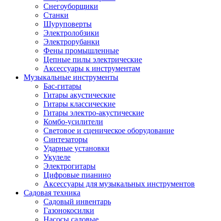
Снегоуборщики
Станки
Шуруповерты
Электролобзики
Электрорубанки
Фены промышленные
Цепные пилы электрические
Аксессуары к инструментам
Музыкальные инструменты
Бас-гитары
Гитары акустические
Гитары классические
Гитары электро-акустические
Комбо-усилители
Световое и сценическое оборудование
Синтезаторы
Ударные установки
Укулеле
Электрогитары
Цифровые пианино
Аксессуары для музыкальных инструментов
Садовая техника
Садовый инвентарь
Газонокосилки
Насосы садовые