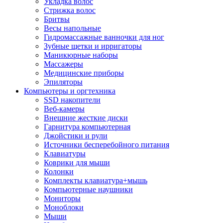
Укладка волос
Стрижка волос
Бритвы
Весы напольные
Гидромассажные ванночки для ног
Зубные щетки и ирригаторы
Маникюрные наборы
Массажеры
Медицинские приборы
Эпиляторы
Компьютеры и оргтехника
SSD накопители
Веб-камеры
Внешние жесткие диски
Гарнитура компьютерная
Джойстики и рули
Источники бесперебойного питания
Клавиатуры
Коврики для мыши
Колонки
Комплекты клавиатура+мышь
Компьютерные наушники
Мониторы
Моноблоки
Мыши