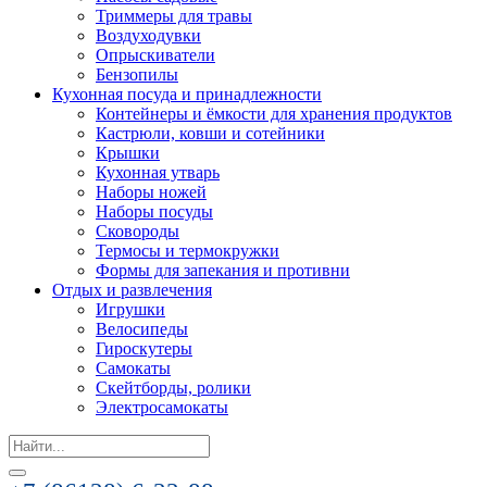
Триммеры для травы
Воздуходувки
Опрыскиватели
Бензопилы
Кухонная посуда и принадлежности
Контейнеры и ёмкости для хранения продуктов
Кастрюли, ковши и сотейники
Крышки
Кухонная утварь
Наборы ножей
Наборы посуды
Сковороды
Термосы и термокружки
Формы для запекания и противни
Отдых и развлечения
Игрушки
Велосипеды
Гироскутеры
Самокаты
Скейтборды, ролики
Электросамокаты
Search
for: