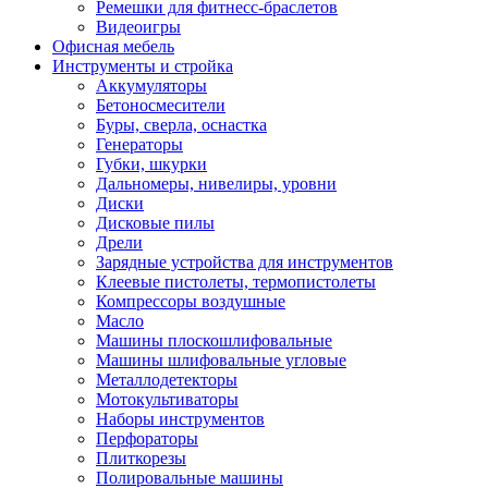
Ремешки для фитнесс-браслетов
Видеоигры
Офисная мебель
Инструменты и стройка
Аккумуляторы
Бетоносмесители
Буры, сверла, оснастка
Генераторы
Губки, шкурки
Дальномеры, нивелиры, уровни
Диски
Дисковые пилы
Дрели
Зарядные устройства для инструментов
Клеевые пистолеты, термопистолеты
Компрессоры воздушные
Масло
Машины плоскошлифовальные
Машины шлифовальные угловые
Металлодетекторы
Мотокультиваторы
Наборы инструментов
Перфораторы
Плиткорезы
Полировальные машины