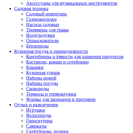
Аксессуары для музыкальных инструментов
Садовая техника
Садовый инвентарь
Газонокосилки
Насосы садовые
Триммеры для травы
Воздуходувки
Опрыскиватели
Бензопилы
Кухонная посуда и принадлежности
Контейнеры и ёмкости для хранения продуктов
Кастрюли, ковши и сотейники
Крышки
Кухонная утварь
Наборы ножей
Наборы посуды
Сковороды
Термосы и термокружки
Формы для запекания и противни
Отдых и развлечения
Игрушки
Велосипеды
Гироскутеры
Самокаты
Скейтборды, ролики