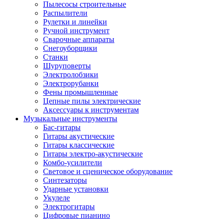
Пылесосы строительные
Распылители
Рулетки и линейки
Ручной инструмент
Сварочные аппараты
Снегоуборщики
Станки
Шуруповерты
Электролобзики
Электрорубанки
Фены промышленные
Цепные пилы электрические
Аксессуары к инструментам
Музыкальные инструменты
Бас-гитары
Гитары акустические
Гитары классические
Гитары электро-акустические
Комбо-усилители
Световое и сценическое оборудование
Синтезаторы
Ударные установки
Укулеле
Электрогитары
Цифровые пианино