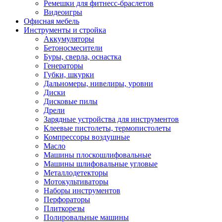
Ремешки для фитнесс-браслетов
Видеоигры
Офисная мебель
Инструменты и стройка
Аккумуляторы
Бетоносмесители
Буры, сверла, оснастка
Генераторы
Губки, шкурки
Дальномеры, нивелиры, уровни
Диски
Дисковые пилы
Дрели
Зарядные устройства для инструментов
Клеевые пистолеты, термопистолеты
Компрессоры воздушные
Масло
Машины плоскошлифовальные
Машины шлифовальные угловые
Металлодетекторы
Мотокультиваторы
Наборы инструментов
Перфораторы
Плиткорезы
Полировальные машины