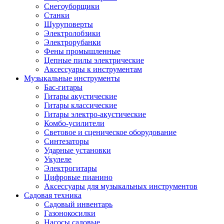
Снегоуборщики
Станки
Шуруповерты
Электролобзики
Электрорубанки
Фены промышленные
Цепные пилы электрические
Аксессуары к инструментам
Музыкальные инструменты
Бас-гитары
Гитары акустические
Гитары классические
Гитары электро-акустические
Комбо-усилители
Световое и сценическое оборудование
Синтезаторы
Ударные установки
Укулеле
Электрогитары
Цифровые пианино
Аксессуары для музыкальных инструментов
Садовая техника
Садовый инвентарь
Газонокосилки
Насосы садовые