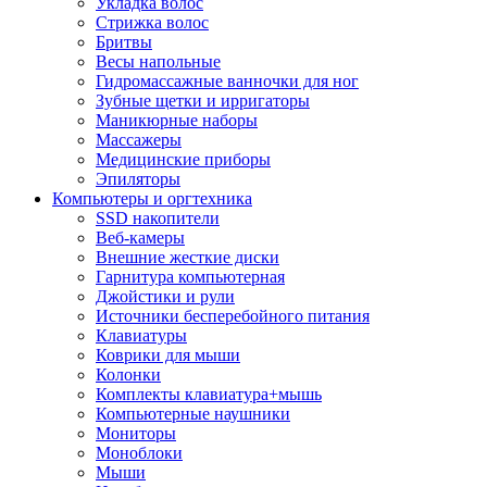
Укладка волос
Стрижка волос
Бритвы
Весы напольные
Гидромассажные ванночки для ног
Зубные щетки и ирригаторы
Маникюрные наборы
Массажеры
Медицинские приборы
Эпиляторы
Компьютеры и оргтехника
SSD накопители
Веб-камеры
Внешние жесткие диски
Гарнитура компьютерная
Джойстики и рули
Источники бесперебойного питания
Клавиатуры
Коврики для мыши
Колонки
Комплекты клавиатура+мышь
Компьютерные наушники
Мониторы
Моноблоки
Мыши