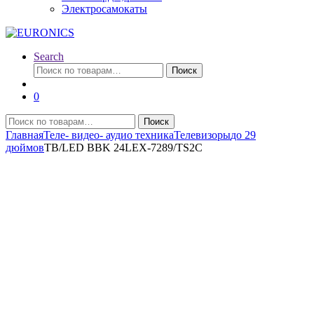
Электросамокаты
Search
Искать:
Поиск
0
Искать:
Поиск
Главная
Теле- видео- аудио техника
Телевизоры
до 29
дюймов
TB/LED BBK 24LEX-7289/TS2C