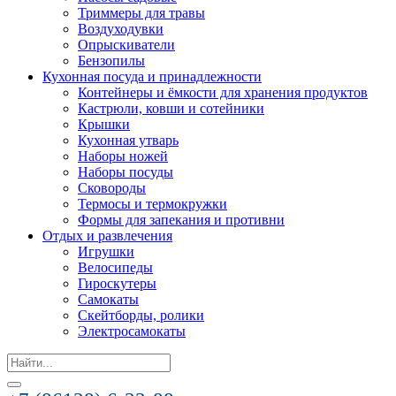
Триммеры для травы
Воздуходувки
Опрыскиватели
Бензопилы
Кухонная посуда и принадлежности
Контейнеры и ёмкости для хранения продуктов
Кастрюли, ковши и сотейники
Крышки
Кухонная утварь
Наборы ножей
Наборы посуды
Сковороды
Термосы и термокружки
Формы для запекания и противни
Отдых и развлечения
Игрушки
Велосипеды
Гироскутеры
Самокаты
Скейтборды, ролики
Электросамокаты
Search
for: