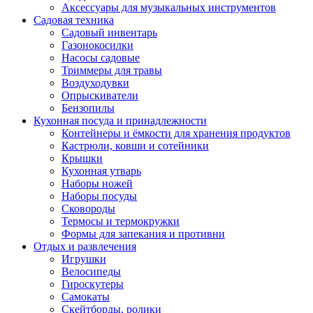
Аксессуары для музыкальных инструментов
Садовая техника
Садовый инвентарь
Газонокосилки
Насосы садовые
Триммеры для травы
Воздуходувки
Опрыскиватели
Бензопилы
Кухонная посуда и принадлежности
Контейнеры и ёмкости для хранения продуктов
Кастрюли, ковши и сотейники
Крышки
Кухонная утварь
Наборы ножей
Наборы посуды
Сковороды
Термосы и термокружки
Формы для запекания и противни
Отдых и развлечения
Игрушки
Велосипеды
Гироскутеры
Самокаты
Скейтборды, ролики