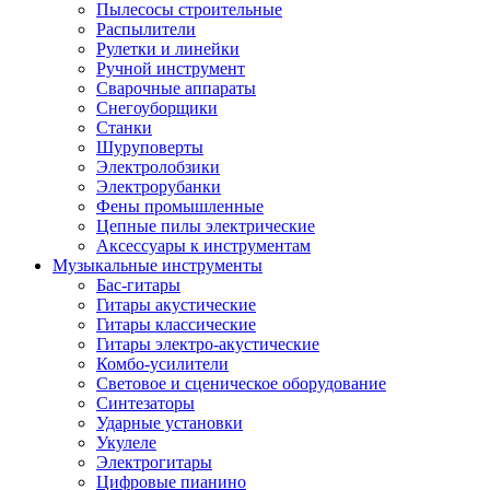
Пылесосы строительные
Распылители
Рулетки и линейки
Ручной инструмент
Сварочные аппараты
Снегоуборщики
Станки
Шуруповерты
Электролобзики
Электрорубанки
Фены промышленные
Цепные пилы электрические
Аксессуары к инструментам
Музыкальные инструменты
Бас-гитары
Гитары акустические
Гитары классические
Гитары электро-акустические
Комбо-усилители
Световое и сценическое оборудование
Синтезаторы
Ударные установки
Укулеле
Электрогитары
Цифровые пианино