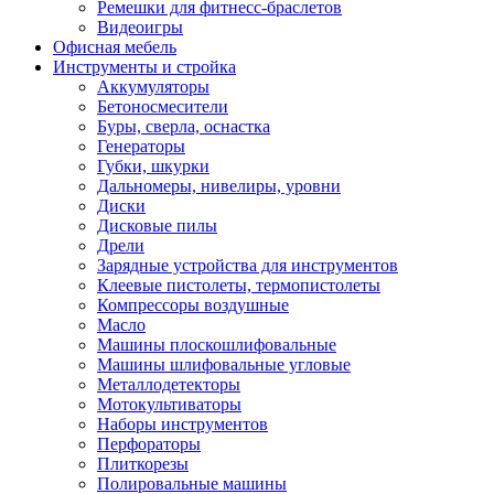
Ремешки для фитнесс-браслетов
Видеоигры
Офисная мебель
Инструменты и стройка
Аккумуляторы
Бетоносмесители
Буры, сверла, оснастка
Генераторы
Губки, шкурки
Дальномеры, нивелиры, уровни
Диски
Дисковые пилы
Дрели
Зарядные устройства для инструментов
Клеевые пистолеты, термопистолеты
Компрессоры воздушные
Масло
Машины плоскошлифовальные
Машины шлифовальные угловые
Металлодетекторы
Мотокультиваторы
Наборы инструментов
Перфораторы
Плиткорезы
Полировальные машины