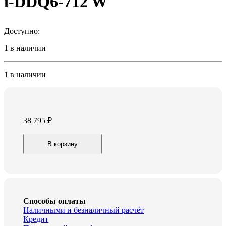
i-DDQ6-712 W
Доступно:
1 в наличии
1 в наличии
38 795
₽
Стиральная
В корзину
машина
Hiberg
i-
DDQ6-
712
W
quantity
Способы оплаты
Наличными и безналичный расчёт
Кредит