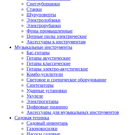
Снегоуборщики
Станки
Шуруповерты
Электролобзики
Электрорубанки
Фены промышленные
Цепные пилы электрические
Аксессуары к инструментам
Музыкальные инструменты
Бас-гитары
Гитары акустические
Гитары классические
Гитары электро-акустические
Комбо-усилители
Световое и сценическое оборудование
Синтезаторы
Ударные установки
Укулеле
Электрогитары
Цифровые пианино
Аксессуары для музыкальных инструментов
Садовая техника
Садовый инвентарь
Газонокосилки
Насосы садовые