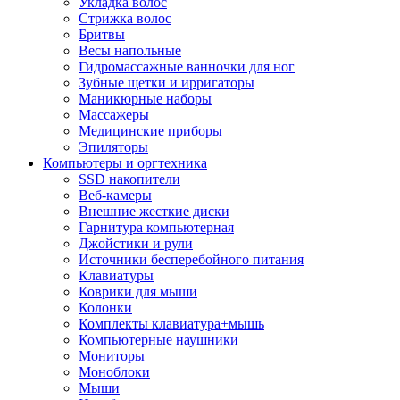
Укладка волос
Стрижка волос
Бритвы
Весы напольные
Гидромассажные ванночки для ног
Зубные щетки и ирригаторы
Маникюрные наборы
Массажеры
Медицинские приборы
Эпиляторы
Компьютеры и оргтехника
SSD накопители
Веб-камеры
Внешние жесткие диски
Гарнитура компьютерная
Джойстики и рули
Источники бесперебойного питания
Клавиатуры
Коврики для мыши
Колонки
Комплекты клавиатура+мышь
Компьютерные наушники
Мониторы
Моноблоки
Мыши