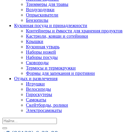
Триммеры для травы
Воздуходувки
Опрыскиватели
Бензопилы
Кухонная посуда и принадлежности
Контейнеры и ёмкости для хранения продуктов
Кастрюли, ковши и сотейники
Крышки
Кухонная утварь
Наборы ножей
Наборы посуды
Сковороды
Термосы и термокружки
Формы для запекания и противни
Отдых и развлечения
Игрушки
Велосипеды
Гироскутеры
Самокаты
Скейтборды, ролики
Электросамокаты
Search
for: