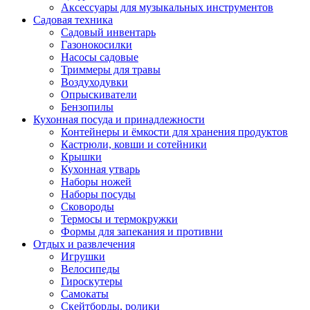
Аксессуары для музыкальных инструментов
Садовая техника
Садовый инвентарь
Газонокосилки
Насосы садовые
Триммеры для травы
Воздуходувки
Опрыскиватели
Бензопилы
Кухонная посуда и принадлежности
Контейнеры и ёмкости для хранения продуктов
Кастрюли, ковши и сотейники
Крышки
Кухонная утварь
Наборы ножей
Наборы посуды
Сковороды
Термосы и термокружки
Формы для запекания и противни
Отдых и развлечения
Игрушки
Велосипеды
Гироскутеры
Самокаты
Скейтборды, ролики