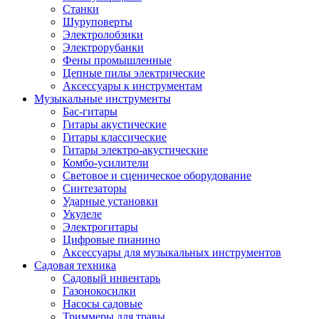
Станки
Шуруповерты
Электролобзики
Электрорубанки
Фены промышленные
Цепные пилы электрические
Аксессуары к инструментам
Музыкальные инструменты
Бас-гитары
Гитары акустические
Гитары классические
Гитары электро-акустические
Комбо-усилители
Световое и сценическое оборудование
Синтезаторы
Ударные установки
Укулеле
Электрогитары
Цифровые пианино
Аксессуары для музыкальных инструментов
Садовая техника
Садовый инвентарь
Газонокосилки
Насосы садовые
Триммеры для травы