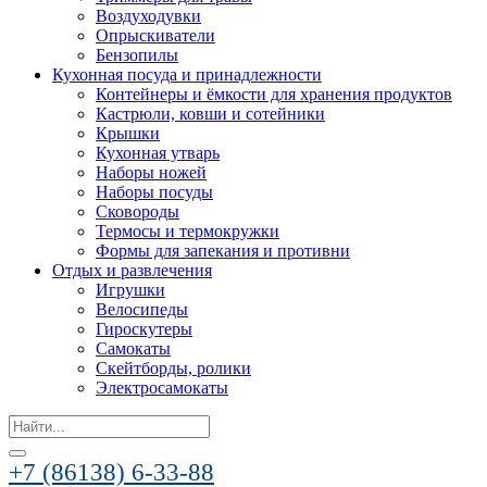
Воздуходувки
Опрыскиватели
Бензопилы
Кухонная посуда и принадлежности
Контейнеры и ёмкости для хранения продуктов
Кастрюли, ковши и сотейники
Крышки
Кухонная утварь
Наборы ножей
Наборы посуды
Сковороды
Термосы и термокружки
Формы для запекания и противни
Отдых и развлечения
Игрушки
Велосипеды
Гироскутеры
Самокаты
Скейтборды, ролики
Электросамокаты
Search
for:
+7 (86138) 6-33-88