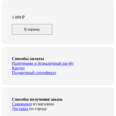
1 099
₽
Стартовый
В корзину
набор
для
ПММ
TOPPERR
3304
quantity
Способы оплаты
Наличными и безналичный расчёт
Кредит
Подарочный сертификат
Способы получения заказа
Самовывоз
из магазина
Доставка
по городу