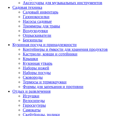
Аксессуары для музыкальных инструментов
Садовая техника
Садовый инвентарь
Газонокосилки
Насосы садовые
Триммеры для травы
Воздуходувки
Опрыскиватели
Бензопилы
Кухонная посуда и принадлежности
Контейнеры и ёмкости для хранения продуктов
Кастрюли, ковши и сотейники
Крышки
Кухонная утварь
Наборы ножей
Наборы посуды
Сковороды
Термосы и термокружки
Формы для запекания и противни
Отдых и развлечения
Игрушки
Велосипеды
Гироскутеры
Самокаты
Скейтборды, ролики