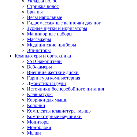
Укладка волос
Стрижка волос
Бритвы
Весы напольные
Гидромассажные ванночки для ног
Зубные щетки и ирригаторы
Маникюрные наборы
Массажеры
Медицинские приборы
Эпиляторы
Компьютеры и оргтехника
SSD накопители
Веб-камеры
Внешние жесткие диски
Гарнитура компьютерная
Джойстики и рули
Источники бесперебойного питания
Клавиатуры
Коврики для мыши
Колонки
Комплекты клавиатура+мышь
Компьютерные наушники
Мониторы
Моноблоки
Мыши