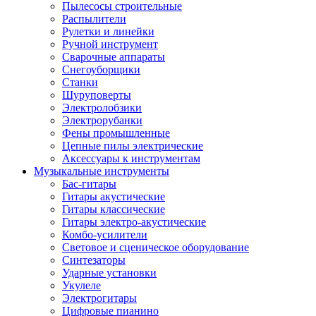
Пылесосы строительные
Распылители
Рулетки и линейки
Ручной инструмент
Сварочные аппараты
Снегоуборщики
Станки
Шуруповерты
Электролобзики
Электрорубанки
Фены промышленные
Цепные пилы электрические
Аксессуары к инструментам
Музыкальные инструменты
Бас-гитары
Гитары акустические
Гитары классические
Гитары электро-акустические
Комбо-усилители
Световое и сценическое оборудование
Синтезаторы
Ударные установки
Укулеле
Электрогитары
Цифровые пианино