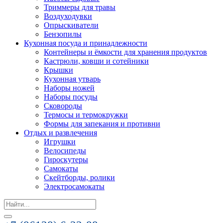
Триммеры для травы
Воздуходувки
Опрыскиватели
Бензопилы
Кухонная посуда и принадлежности
Контейнеры и ёмкости для хранения продуктов
Кастрюли, ковши и сотейники
Крышки
Кухонная утварь
Наборы ножей
Наборы посуды
Сковороды
Термосы и термокружки
Формы для запекания и противни
Отдых и развлечения
Игрушки
Велосипеды
Гироскутеры
Самокаты
Скейтборды, ролики
Электросамокаты
Search
for: