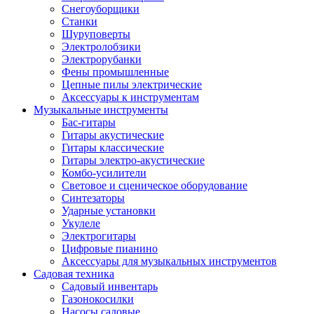
Снегоуборщики
Станки
Шуруповерты
Электролобзики
Электрорубанки
Фены промышленные
Цепные пилы электрические
Аксессуары к инструментам
Музыкальные инструменты
Бас-гитары
Гитары акустические
Гитары классические
Гитары электро-акустические
Комбо-усилители
Световое и сценическое оборудование
Синтезаторы
Ударные установки
Укулеле
Электрогитары
Цифровые пианино
Аксессуары для музыкальных инструментов
Садовая техника
Садовый инвентарь
Газонокосилки
Насосы садовые