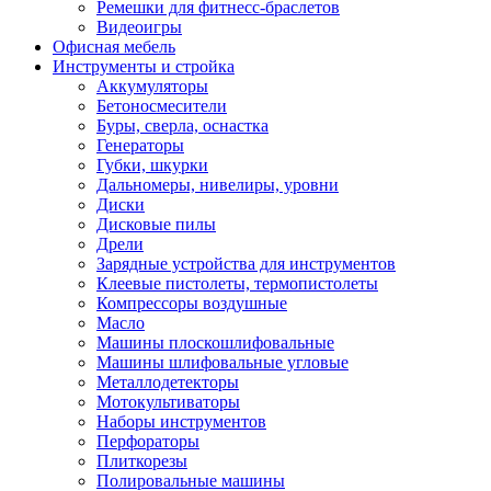
Ремешки для фитнесс-браслетов
Видеоигры
Офисная мебель
Инструменты и стройка
Аккумуляторы
Бетоносмесители
Буры, сверла, оснастка
Генераторы
Губки, шкурки
Дальномеры, нивелиры, уровни
Диски
Дисковые пилы
Дрели
Зарядные устройства для инструментов
Клеевые пистолеты, термопистолеты
Компрессоры воздушные
Масло
Машины плоскошлифовальные
Машины шлифовальные угловые
Металлодетекторы
Мотокультиваторы
Наборы инструментов
Перфораторы
Плиткорезы
Полировальные машины