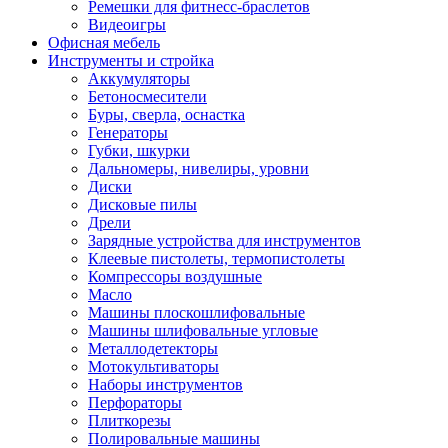
Ремешки для фитнесс-браслетов
Видеоигры
Офисная мебель
Инструменты и стройка
Аккумуляторы
Бетоносмесители
Буры, сверла, оснастка
Генераторы
Губки, шкурки
Дальномеры, нивелиры, уровни
Диски
Дисковые пилы
Дрели
Зарядные устройства для инструментов
Клеевые пистолеты, термопистолеты
Компрессоры воздушные
Масло
Машины плоскошлифовальные
Машины шлифовальные угловые
Металлодетекторы
Мотокультиваторы
Наборы инструментов
Перфораторы
Плиткорезы
Полировальные машины