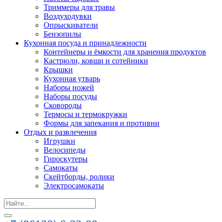
Триммеры для травы
Воздуходувки
Опрыскиватели
Бензопилы
Кухонная посуда и принадлежности
Контейнеры и ёмкости для хранения продуктов
Кастрюли, ковши и сотейники
Крышки
Кухонная утварь
Наборы ножей
Наборы посуды
Сковороды
Термосы и термокружки
Формы для запекания и противни
Отдых и развлечения
Игрушки
Велосипеды
Гироскутеры
Самокаты
Скейтборды, ролики
Электросамокаты
Search
for: