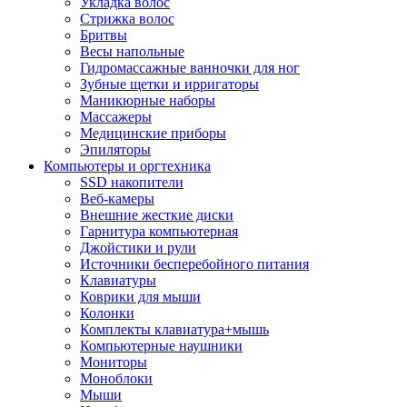
Укладка волос
Стрижка волос
Бритвы
Весы напольные
Гидромассажные ванночки для ног
Зубные щетки и ирригаторы
Маникюрные наборы
Массажеры
Медицинские приборы
Эпиляторы
Компьютеры и оргтехника
SSD накопители
Веб-камеры
Внешние жесткие диски
Гарнитура компьютерная
Джойстики и рули
Источники бесперебойного питания
Клавиатуры
Коврики для мыши
Колонки
Комплекты клавиатура+мышь
Компьютерные наушники
Мониторы
Моноблоки
Мыши