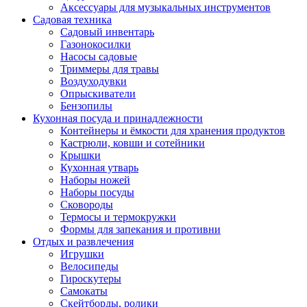
Аксессуары для музыкальных инструментов
Садовая техника
Садовый инвентарь
Газонокосилки
Насосы садовые
Триммеры для травы
Воздуходувки
Опрыскиватели
Бензопилы
Кухонная посуда и принадлежности
Контейнеры и ёмкости для хранения продуктов
Кастрюли, ковши и сотейники
Крышки
Кухонная утварь
Наборы ножей
Наборы посуды
Сковороды
Термосы и термокружки
Формы для запекания и противни
Отдых и развлечения
Игрушки
Велосипеды
Гироскутеры
Самокаты
Скейтборды, ролики