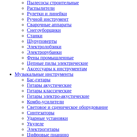
Пылесосы строительные
Распылители
Рулетки и линейки
Ручной инструмент
Сварочные аппараты
Снегоуборщики
Станки
Шуруповерты
Электролобзики
Электрорубанки
Фены промышленные
Цепные пилы электрические
Аксессуары к инструментам
Музыкальные инструменты
Бас-гитары
Гитары акустические
Гитары классические
Гитары электро-акустические
Комбо-усилители
Световое и сценическое оборудование
Синтезаторы
Ударные установки
Укулеле
Электрогитары
Цифровые пианино