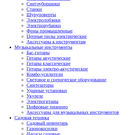
Снегоуборщики
Станки
Шуруповерты
Электролобзики
Электрорубанки
Фены промышленные
Цепные пилы электрические
Аксессуары к инструментам
Музыкальные инструменты
Бас-гитары
Гитары акустические
Гитары классические
Гитары электро-акустические
Комбо-усилители
Световое и сценическое оборудование
Синтезаторы
Ударные установки
Укулеле
Электрогитары
Цифровые пианино
Аксессуары для музыкальных инструментов
Садовая техника
Садовый инвентарь
Газонокосилки
Насосы садовые